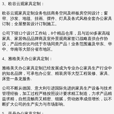
3、欧谷云观家具定制：
欧谷云观家具定制业务包括商务空间及样板房空间设计；窗
帘、沙发、地毯、挂画、摆件、灯具及各式风格全套办公家具
订制；全屋整装设计订制施工。
公司下辖12个设计工作站，8个精品仓库，且与近60多家高端
家具、家居饰品品牌商及室外景观商家签订战略直供合作协
议，产品性价比均优于市场同类产品！业务范围遍及华东、华
中、华南等大部分省市地区。
4、雅格美天办公家具定制：
雅格美天办公家具定制已经发展成为专业办公家具生产行业中
的知名品牌，可承包办公室、精装房等大型工程装修、家具、
床垫一条龙服务.
公司不断从德国、意大利引进国际先进的家具生产设备与技术
管理经验，加工过程严格按照设计要求精工制造，力求产品精
益求精，自然流畅而又精密、细腻，劳动效率成倍增长，以不
断扩大公司的生产实力与市场影响。
5、亚丹办公家具定制：