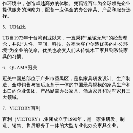
作环境中，创造卓越高效的体验。凭藉近百年为全球领先企业
提供服务的洞察力，配备一应俱全的办公家具、产品和服务选
择。
5、UB优比
UB自1973年于台湾创业以来，一直秉持“至诚无息”的经营理
念，并以“人性、空间、科技、效率为客户创造优美的办公环
境”为企业的使命。优美也改变人们从传统木工家具到系统家
具的习惯。
6、QUAMA冠美
冠美中国总部位于广州市番禺区，是集家具研发设计、生产制
造、全球销售与售后服务于一体的中国最具规模的家具生产和
出口的企业集团。产品涵盖办公家具、酒店家具和别墅家具三
大领域。
7、VICTORY百利
百利（VICTORY）,集团成立于1990年，是一家集研发、制
造、销售、售后服务于一体的大型专业化办公家具企业。