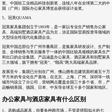
奖、中国轻工业精品科技创新奖，连续八年在全球第二大的中
国（广州）国际办公家具博览会获得设计金奖。
5、冠美QUAMA
冠美家具集团创立于1993年，是一家以专业生产销售办公家
具、高端别墅酒店家具产品为主，涉足国际贸易投资等领域的
大型综合性现代化集团企业。
冠美中国总部位于广州市番禺区，是集家具研发设计、生产制
造、全球销售与售后服务于一体的中国比较具规模的家具生产
和出口的企业集团。产品涵盖办公家具、酒店家具和别墅家具
三大领域，旗下拥有“冠美”、“颐高”两大高端家具品牌。
发展至今，集团已分别在广州、佛山拥有总建筑面积逾五十万
平方米的专业化生产基地，在北京、上海、广州、深圳等一线
城市均设立了分公司，营销网点覆盖全国三十多个省、市，产
品畅销美国、德国、日本、中东等全球五十多个国家和地区。
办公家具与酒店家具有什么区别
1、选购成品家具，你要各种跑市场，不管是骄阳似火的七