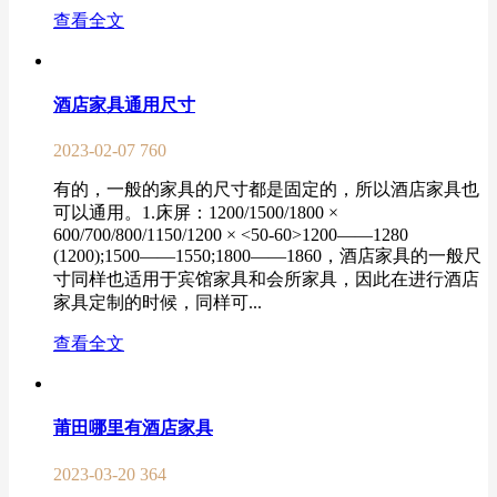
查看全文
酒店家具通用尺寸
2023-02-07
760
有的，一般的家具的尺寸都是固定的，所以酒店家具也
可以通用。1.床屏：1200/1500/1800 ×
600/700/800/1150/1200 × <50-60>1200——1280
(1200);1500——1550;1800——1860，酒店家具的一般尺
寸同样也适用于宾馆家具和会所家具，因此在进行酒店
家具定制的时候，同样可...
查看全文
莆田哪里有酒店家具
2023-03-20
364