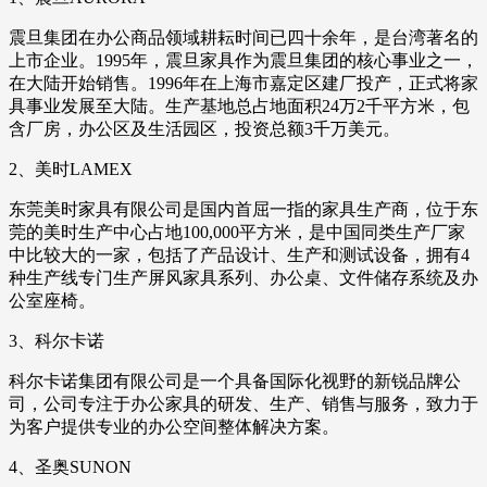
震旦集团在办公商品领域耕耘时间已四十余年，是台湾著名的
上市企业。1995年，震旦家具作为震旦集团的核心事业之一，
在大陆开始销售。1996年在上海市嘉定区建厂投产，正式将家
具事业发展至大陆。生产基地总占地面积24万2千平方米，包
含厂房，办公区及生活园区，投资总额3千万美元。
2、美时LAMEX
东莞美时家具有限公司是国内首屈一指的家具生产商，位于东
莞的美时生产中心占地100,000平方米，是中国同类生产厂家
中比较大的一家，包括了产品设计、生产和测试设备，拥有4
种生产线专门生产屏风家具系列、办公桌、文件储存系统及办
公室座椅。
3、科尔卡诺
科尔卡诺集团有限公司是一个具备国际化视野的新锐品牌公
司，公司专注于办公家具的研发、生产、销售与服务，致力于
为客户提供专业的办公空间整体解决方案。
4、圣奥SUNON