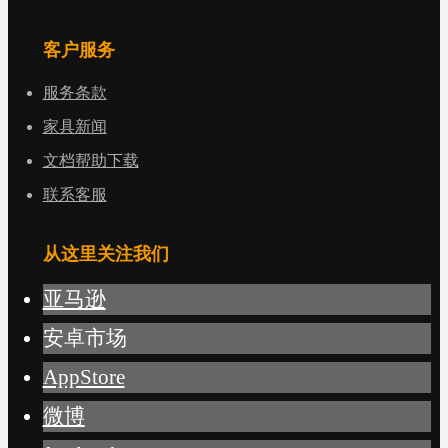
客户服务
服务条款
家具新闻
文档帮助下载
联系客服
从这里关注我们
亚马逊
安卓市场
AppStore
微博