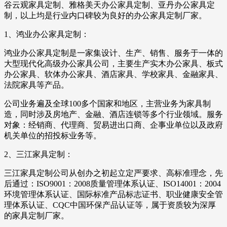
谷云观家具定制、雅格美天办公家具定制、亚丹办公家具定
制，以上均是行业内口碑较为良好的办公家具定制厂家。
1、鸿业办公家具定制：
鸿业办公家具定制是一家集设计、生产、销售、服务于一体的
大型现代化高级办公家具公司，主要生产实木办公家具、板式
办公家具、软体办公家具、酒店家具、学校家具、金融家具、
法院家具等产品。
公司业务遍及全球100多个国家和地区，主营业务为家具制
造，同时涉及房地产、金融、酒店连锁等多个行业领域。服务
对象：经销商、代理商、贸易进出口商、企事业单位以及政府
机关单位的招投标业务等。
2、三江家具定制：
三江家具定制公司从创办之初起立定严要求、高标准理念，先
后通过：ISO9001：2008质量管理体系认证、ISO14001：2004
环境管理体系认证、国际标准产品标志证书、职业健康安全管
理体系认证、CQC中国环保产品认证等，属于资质较为深厚
的家具定制厂家。