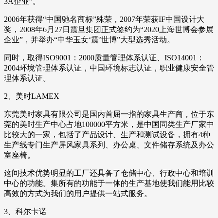
3A企业”。
2006年获得“中国驰名商标”殊荣，2007年荣获IF中国设计大
奖，2008年6月27日震旦集团正式签约为“2020上海世博会参展
企业”，并举办“中华玉女‘震’世博”大型选秀活动。
同时，取得ISO9001：2000质量管理体系认证、ISO14001：
2004环境管理体系认证，中国环境标志认证，职业健康安全管
理体系认证。
2、美时LAMEX
东莞美时家具有限公司是国内首屈一指的家具生产商，位于东
莞的美时生产中心占地100000平方米，是中国同类生产厂家中
比较大的一家，包括了产品设计、生产和测试设备，拥有4种
生产线专门生产屏风家具系列、办公桌、文件储存系统及办公
室座椅。
这间技术优势明显的工厂还具备了仓储中心、行政中心和培训
中心的功能。集所有的功能于一体的生产基地使我们能用比较
高效的方式为我们的用户提供一站式服务。
3、科尔卡诺