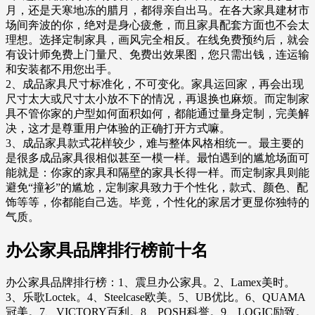
月，还是天寒地冻的腊月，都得亲自出马。在各大家具建材市
场间奔波的你，绝对是身心疲惫，而且家具配套方面也不会太
理想。选择定制家具，画风完全相反。在线免费预约后，就会
有设计师免费上门量尺、免费出效果图，您只需出钱，连运输
和安装都不用您出手。
2、成品家具尺寸标准化，不可变化。家具运回家，再会出现
尺寸太大或尺寸太小放不下的情况，再退换也麻烦。而定制家
具不管你家的户型如何面积如何，都能通过量身定制，完美解
决，这才是尊重用户体验的正确打开方式嘛。
3、成品家具款式花样较少，难与整体风格相统一。最主要的
是很多成品家具很相似甚至一模一样。最怕遇到的尴尬场面可
能就是：你家的家具和隔壁的家具长得一样。而定制家具则能
避免“撞衫”的尴尬，定制家具致力于个性化，款式、颜色、配
饰等等，你都能自己选。毕竟，个性化的家居才更显你独特的
气质。
办公家具品牌排行榜前十名
办公家具品牌排行榜：1、震旦办公家具。2、Lamex美时。
3、乐歌Loctek。4、Steelcase欧美。5、UB优比。6、QUAMA
冠美。7、VICTORY百利。8、POSH科誉。9、LOGIC励致。