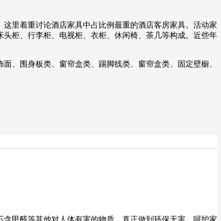
。这里着重讨论酒店家具中占比例最重的酒店客房家具。活动家
床头柜、行李柜、电视柜、衣柜、休闲椅、茶几等构成。近些年
饰面、围身板类、窗帘盒类、踢脚线类、窗帘盒类、固定壁橱、
程不含甲醛等其他对人体有害的物质，真正做到环保无害，呵护家