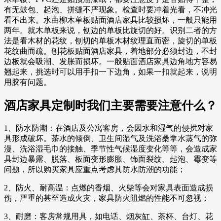
有无鼓包、起泡、拼缝不严现象。检查时要冲着光看，不冲光
看不出来。水曲柳木单板贴面酒店家具比较损坏，一般只能用
两年。就木单板来说，刨边的单板比旋切的好。识别二者的方
法是看木材的花纹，刨切的单板木材纹理直而密，旋切的单板
花纹曲而疏。刨花板贴面酒店家具，着地部分必须封边，不封
边板就会吸潮、发胀而损坏。一般贴面酒店家具边角地方容易
翘起来，挑选时可以用手扣一下边角，如果一扣就起来，说明
用胶有问题。
酒店家具定制时我们主要需要注意什么？
1、防水防潮：在酒店及公寓客房，会因水和湿气的侵扰对家
具形成破坏。茶水的倾倒、卫生间湿气及洗浴桑拿水蒸气的弥
漫、洗浴湿毛巾的接触、季节性气候湿度变化等等，会造成家
具封边暴露、脱落、板面变形膨胀、饰面裂纹、起泡、霉变等
问题，所以购买家具应重点考虑其防水防潮的功能；
2、防火、耐高温：点燃的香烟、火柴等会对家具表面造成损
伤，严重的甚至造成火灾，家具防火阻燃的性能不可忽视；
3、耐磨：客房常规用具，如电话、烟灰缸、茶杯、台灯、花