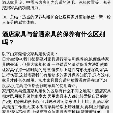
酒店家具设计中需考虑房间内合适的酒吧、冰箱位置等，充分
挖掘家具的功能潜力。
10、总结：适当的保养与维护会让客房家具更加焕然一新，给
人充分的感官体验。
酒店家具与普通家具的保养有什么区别
吗？
以下由东莞铭悦家具定制说明：
日常生活中,我们都是要对家具进行清洁和保养的,以便保持家
具的亮泽，但是大家都知道,一些错误的清洁保养方法即使能
让家具保持一段时间的清洁,但实际上是在有形无形的对家具
进行伤害,这就需要我们有足够多的家具保养知识了,只有这样,
家具才能长久耐用。实木家具最合适的放置温度是在18至24
度,温度过高过低都会影响家具的使用寿命。
家用家具与酒店家具定制的区别有什么不同之地呢！酒店家具
相对民用家具保养难度大,民用家具主人都比较爱惜自己的财
产,使用起来比较小心,可以隔段时间给家具上上蜡；但酒店家
具清洁工作量大,实木酒店家具经常上蜡难度大,再则上蜡前如
家具清洁不彻底,上蜡反而会使家具表面模糊,清晰度降低,一旦