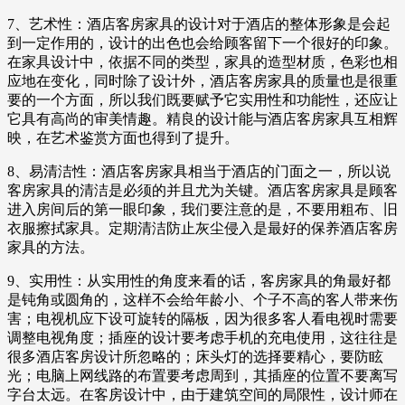
7、艺术性：酒店客房家具的设计对于酒店的整体形象是会起
到一定作用的，设计的出色也会给顾客留下一个很好的印象。
在家具设计中，依据不同的类型，家具的造型材质，色彩也相
应地在变化，同时除了设计外，酒店客房家具的质量也是很重
要的一个方面，所以我们既要赋予它实用性和功能性，还应让
它具有高尚的审美情趣。精良的设计能与酒店客房家具互相辉
映，在艺术鉴赏方面也得到了提升。
8、易清洁性：酒店客房家具相当于酒店的门面之一，所以说
客房家具的清洁是必须的并且尤为关键。酒店客房家具是顾客
进入房间后的第一眼印象，我们要注意的是，不要用粗布、旧
衣服擦拭家具。定期清洁防止灰尘侵入是最好的保养酒店客房
家具的方法。
9、实用性：从实用性的角度来看的话，客房家具的角最好都
是钝角或圆角的，这样不会给年龄小、个子不高的客人带来伤
害；电视机应下设可旋转的隔板，因为很多客人看电视时需要
调整电视角度；插座的设计要考虑手机的充电使用，这往往是
很多酒店客房设计所忽略的；床头灯的选择要精心，要防眩
光；电脑上网线路的布置要考虑周到，其插座的位置不要离写
字台太远。在客房设计中，由于建筑空间的局限性，设计师在