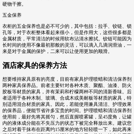
硬物干擦。
五金保养
衣柜的五金保养也是必不可少的，其中包括：拉手、铰链、锁
孔等，对于衣柜整体看起来很小，但是作用大，这些很多都是
金属材质，平常清洁的时候用软布沾清水擦拭。铰链可能因为
长时间的使用不像最初那般的灵活，可以滴入几滴润滑油，一
来是对于金属的保护，二来可以让使用更加的顺滑。
酒店家具的保养方法
想要维持家具原有的亮度，目前有家具护理喷蜡和清洁保养剂
两种家具保养品。前者主要针对各种木质、聚酯、油漆、防火
胶板等材质的家具，并有茉莉和柠檬两种不同的清新香味。后
者适用于各种木制、玻璃、合成木或美耐板等材质的家具，特
别适用混合材质的家具。因此，若能使用兼具清洁、护理效果
的保养品，便能节省许多宝贵的时间。护理喷蜡和清洁保养剂
使用前，最好先将其摇匀，然后直握喷雾罐，呈45度角，让罐
内的液体成分能在不失压力的状态下被完全释放出来。建议您
之后对着干抹布在距离约15厘米的地方轻轻喷一下，如此再来