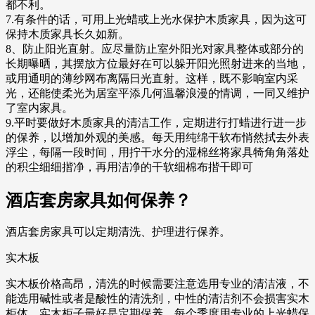
都不利。
7.有条件的话，可用上光蜡或上光水保护木质家具，因为这可
保持木质家具长久如新。
8、防止阳光直射。应尽量防止室外阳光对家具整体或部分的
长期曝晒，其摆放方位最好在可以躲开阳光照射进来的当地，
或用通明的薄纱网布离隔日光直射。这样，既不影响室内采
光，还能使柔光为居室平添几何温馨浪漫的情调，一同又维护
了室内家具。
9.平时要做好木质家具的清洁工作，定期进行打蜡进行进一步
的保养，以增加外观的美感。每天用纯绵干软布悄然拭去外表
浮尘，每隔一段时间，用拧干水分的湿棉丝将家具犄角角落处
的积尘细细揩净，再用洁净的干软细棉布揩干即可
酒店套房家具如何保养？
酒店套房家具可以定期清洗、护理进行保养。
实木板
实木板价格高昂，清洗的时候需要注意选用专业的清洁液，不
能选用碱性或者是酸性的清洗剂，中性的清洁剂不会损害实木
柜体。实木柜子最好是定期保养，每个季度用专业的上光蜡保