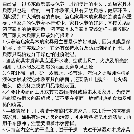
自己做，很多东西都需要保养，才能使用的更久，酒店家具木
质家具也是一样的，由于木质家具具有天然质感，健康环保，
因此受到广大消费者的青睐。酒店家具木质家具的选购当然重
要，但家具的保养亦不行短少。家具保养的好坏，直接关系到
酒店家具的使用寿数，酒店家具木质家具应该怎样去保养呢?
酒店家具木质家具应该如何保养？
1.保养酒店家具木质家具最主要是保护好漆膜，因为漆膜是保
护层，除了美观之外，它还有保持水分及防止潮湿的作用。木
质家具既怕过分干燥也怕过份潮湿。
2.酒店家具木质家具应避开水池、空调出风□、火炉及阳光的
照射，也不能放在潮湿的地面及穿堂风之处。
3.不能让碱、酸、盐、双氧水、松节油、汽油之类腐饨性强的
液体接触或浸泡木质家具的表面，还要防止电熨斗，电火锅、
烟头、热茶杯之类的用品接触表面。
4.不要让尖硬的工具或其它器物接触或撞击木质家具。为使产
品能坚持耐久的新鲜感，请不要在桌面上放置过热的食物及粗
糙的碗器。
5.—般情况下，用清洁干布擦拭木质家具，或用拧干的抹布清
洁家具。如果有油污之类的污迹，可用稀释肥皂水清洁后，再
用干布擦净，注意要顺着木纹擦拭。
6.保持室内空气的干湿度，过于干燥，或过于潮湿对木质家具