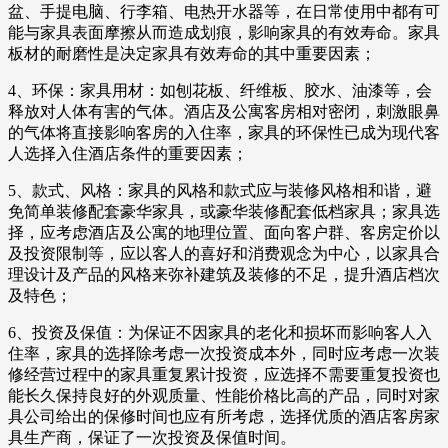
盆、手提电脑、行李箱、电热开水器等，在日常使用中都有可
能与家具表面摩擦从而造成划痕，影响家具的有效寿命。家具
板材的耐磨性是决定家具有效寿命的其中重要因素；
4、环保：家具用材：如刨花板、纤维板、胶水、油漆等，会
释放对人体有害的气体。酒店及公寓客房相对密闭，刺激眼鼻
的气体将直接影响客房的入住率，家具的环保性已成为现代客
人选择入住酒店条件的重要因素；
5、款式、风格：家具的风格和款式应与装修风格相和谐，避
免简单装修配套豪华家具，或豪华装修配套低档家具；家具选
择，应考虑酒店及公寓的地理位置、面向客户群、客房定价以
及投资限制等，应以客人的喜好和消费观念为中心，以家具合
理设计及产品的风格来弥补建筑及装修的不足，提升酒店档次
及特色；
6、投资及保值：为保证不因家具的老化和损坏而影响客人入
住率，家具的选择除考虑一次投资成本外，同时应考虑一次装
修经营过程中的家具重复累计投资，应选择不需要重复投资也
能长久保持良好的外观质量、性能价格比高的产品，同时对家
具公司给出的保修时间也应有所考虑，选择优质的酒店客房家
具生产商，保证了一次投资及保值时间。