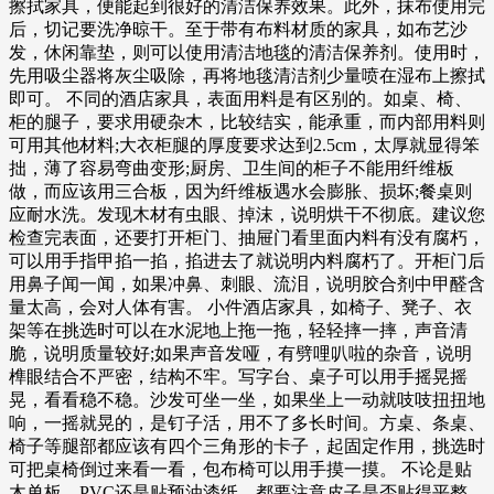
擦拭家具，便能起到很好的清洁保养效果。此外，抹布使用完
后，切记要洗净晾干。至于带有布料材质的家具，如布艺沙
发，休闲靠垫，则可以使用清洁地毯的清洁保养剂。使用时，
先用吸尘器将灰尘吸除，再将地毯清洁剂少量喷在湿布上擦拭
即可。 不同的酒店家具，表面用料是有区别的。如桌、椅、
柜的腿子，要求用硬杂木，比较结实，能承重，而内部用料则
可用其他材料;大衣柜腿的厚度要求达到2.5cm，太厚就显得笨
拙，薄了容易弯曲变形;厨房、卫生间的柜子不能用纤维板
做，而应该用三合板，因为纤维板遇水会膨胀、损坏;餐桌则
应耐水洗。发现木材有虫眼、掉沫，说明烘干不彻底。建议您
检查完表面，还要打开柜门、抽屉门看里面内料有没有腐朽，
可以用手指甲掐一掐，掐进去了就说明内料腐朽了。开柜门后
用鼻子闻一闻，如果冲鼻、刺眼、流泪，说明胶合剂中甲醛含
量太高，会对人体有害。 小件酒店家具，如椅子、凳子、衣
架等在挑选时可以在水泥地上拖一拖，轻轻摔一摔，声音清
脆，说明质量较好;如果声音发哑，有劈哩叭啦的杂音，说明
榫眼结合不严密，结构不牢。写字台、桌子可以用手摇晃摇
晃，看看稳不稳。沙发可坐一坐，如果坐上一动就吱吱扭扭地
响，一摇就晃的，是钉子活，用不了多长时间。方桌、条桌、
椅子等腿部都应该有四个三角形的卡子，起固定作用，挑选时
可把桌椅倒过来看一看，包布椅可以用手摸一摸。 不论是贴
木单板、PVC还是贴预油漆纸，都要注意皮子是否贴得平整，