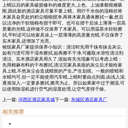
上蜡以后的家具破损修补的难度更大,上色、上油漆都很难吸
附,因此新的酒店家具尽量不要上蜡。用拧干水份的湿棉丝将
木家具旮旯处的积尘细细揩净,再将木家具通体擦拭一遍,然后
以洁净的干软细棉布揩干即可。也可在揩干后涂上薄薄一层高
质量的光蜡,这样做不仅保养了木家具。可以用温茶水轻轻擦
拭,平时还可以给家具涂上一层薄薄的高质量光蜡,不仅保养了
实木家具,还增加了光亮。
铭悦家具厂家提供保养小知识：清洁时先用干抹布抹去灰尘,
如有污渍可用干湿布擦拭,如再擦不干净,可蘸取水溶性清洁剂
清洁。实木酒店家具用久了,假如有失光现象可以考虑上蜡：
先用棉麻布料的干布擦拭,清洁完家具表面的灰尘后才能给家
具上蜡,不然灰尘会造成蜡斑的产生,产生划痕。一般的喷蜡和
水蜡均可,但一定不能使用汽车蜡,上蜡时要由点到面,由浅入深,
逐渐深入,一定要多擦拭,擦亮为止。所以如果家中过于潮湿,可
以使用除湿机进行空气的湿度处理,让空气变得干燥。
上一篇:
河西区酒店家具城
下一篇:
东城区酒店家具厂
相关推荐