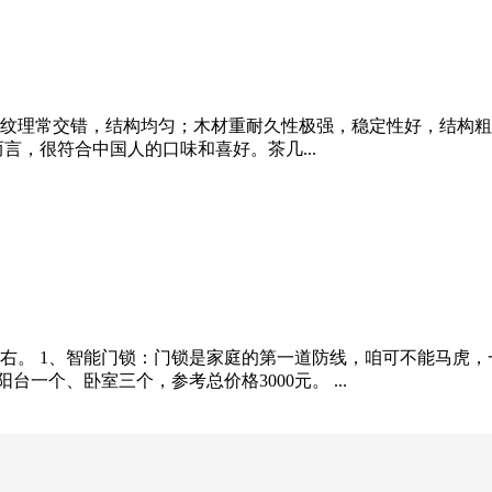
味；纹理常交错，结构均匀；木材重耐久性极强，稳定性好，结构
而言，很符合中国人的口味和喜好。茶几...
2万左右。 1、智能门锁：门锁是家庭的第一道防线，咱可不能马
台一个、卧室三个，参考总价格3000元。 ...