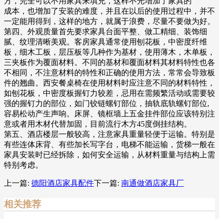
方，完全可以不用家具来填充，这样不光增加了家具的
成本，也增加了安装的难度，并且在以后的使用过程中，并不
一定能用得到，这样的地方，就属于浪费，尽量不要做为好。
第四、外观质量首先要求家具台面平整、做工精细、装饰细
腻、纹理清晰美观。客房家具通常使用刨花板，中密度纤维
板，细木工板，层压板等几种作为基材，使用薄木，木单板，
三夹板作为覆面材料。不同的基材和覆面材料其材料特性也各
不相同，不注意材料的特性和正确的使用方法，常常会导致板
件的翘曲。西安餐桌椅在使用材料时应注意不同的材料特性，
如刨花板，中密度板握钉力较差，忌用在需频繁活动或需要较
强的握钉力的部位，如门铰链螺钉部位，抽轨底轨螺钉部位,
容易松动产生声响。床屏、镜框墙上五金挂件部位应该特别注
意或者用木材代替加固，目前流行木方45度倒挂结构。
第五、酒店楼层一般较高，注意家具重量轻便于运输。特别是
有些连体床背、有些加长写字台，电梯不能运输，货梯一般在
家具安装时已经拆除，如何安全运输，从材料重量与结构上需
特别考虑。
上一篇:
德阳酒店家具配件
下一篇:
南通做酒店家具厂
相关推荐