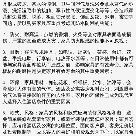
具形成破坏。茶水的倾倒、卫生间湿气及洗浴桑拿水蒸气的弥
漫、洗浴湿毛巾的接触、季节性气候湿度变化等等，会造成家
具封边暴露、脱落、板面变形膨胀、饰面裂纹、起泡、霉变等
问题，所以购买家具应重点考虑其防水防潮的功能；
2、防火、耐高温：点燃的香烟、火柴等会对家具表面造成损
伤，严重的甚至造成火灾，家具防火阻燃的性能不可忽视；
3、耐磨：客房常规用具，如电话、烟灰缸、茶杯、台灯、花
盆、手提电脑、行李箱、电热开水器等，在日常使用中都有可
能与家具表面摩擦从而造成划痕，影响家具的有效寿命。家具
板材的耐磨性是决定家具有效寿命的其中重要因素；
4、环保：家具用材：如刨花板、纤维板、胶水、油漆等，会
释放对人体有害的气体。酒店及公寓客房相对密闭，刺激眼鼻
的气体将直接影响客房的入住率，家具的环保性已成为现代客
人选择入住酒店条件的重要因素；
5、款式、风格：家具的风格和款式应与装修风格相和谐，避
免简单装修配套豪华家具，或豪华装修配套低档家具；家具选
择，应考虑酒店及公寓的地理位置、面向客户群、客房定价以
及投资限制等，应以客人的喜好和消费观念为中心，以家具合