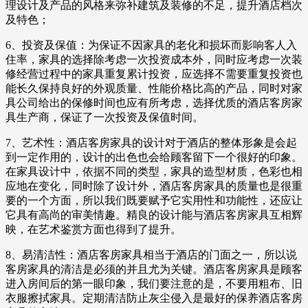
理设计及产品的风格来弥补建筑及装修的不足，提升酒店档次
及特色；
6、投资及保值：为保证不因家具的老化和损坏而影响客人入
住率，家具的选择除考虑一次投资成本外，同时应考虑一次装
修经营过程中的家具重复累计投资，应选择不需要重复投资也
能长久保持良好的外观质量、性能价格比高的产品，同时对家
具公司给出的保修时间也应有所考虑，选择优质的酒店客房家
具生产商，保证了一次投资及保值时间。
7、艺术性：酒店客房家具的设计对于酒店的整体形象是会起
到一定作用的，设计的出色也会给顾客留下一个很好的印象。
在家具设计中，依据不同的类型，家具的造型材质，色彩也相
应地在变化，同时除了设计外，酒店客房家具的质量也是很重
要的一个方面，所以我们既要赋予它实用性和功能性，还应让
它具有高尚的审美情趣。精良的设计能与酒店客房家具互相辉
映，在艺术鉴赏方面也得到了提升。
8、易清洁性：酒店客房家具相当于酒店的门面之一，所以说
客房家具的清洁是必须的并且尤为关键。酒店客房家具是顾客
进入房间后的第一眼印象，我们要注意的是，不要用粗布、旧
衣服擦拭家具。定期清洁防止灰尘侵入是最好的保养酒店客房