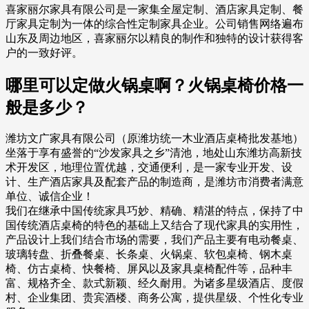
喜家丽尔家具有限公司是一家集全屋定制、酒店家具定制、餐
厅家具定制为一体的综合性定制家具企业。公司销售网络遍布
山东及周边地区，喜家丽尔以精良的制作和独特的设计获得客
户的一致好评。
哪里可以定做火锅桌啊？火锅桌椅价格一
般是多少？
潍坊文广家具有限公司（原潍坊统一木业酒店桌椅批发基地）
坐落于享有盛誉的“沙发家具之乡”清池，地处山东潍坊高新技
术开发区，地理位置优越，交通便利，是一家专业开发、设
计、生产酒店家具及配套产品的制造商，是潍坊市消费者满意
单位、诚信企业！
我们在继承中国传统家具巧妙、精确、精湛的特点，保持了中
国传统酒店桌椅的特色的基础上又结合了现代家具的实用性，
产品设计上我们结合市场的需要，我们产品主要有电动餐桌、
玻璃转盘、折叠餐桌、长条桌、火锅桌、软包桌椅、钢木桌
椅、仿古桌椅、快餐椅、屏风以及家具桌椅配件等，品种丰
富、规格齐全、款式新颖、经久耐用。为诸多星级酒店、度假
村、企业集团、贵宾酒楼、商务公寓，提供星级、个性化专业