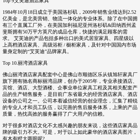
Top 9艾芙迪酒店家具
1984年10月18日成立于美国洛杉矶，2009年销售业绩达到2.52
亿美金，是北美营销、物流一体化的专业体系。除了在中国拥
有三个直属工厂外，在美国加利福尼亚州洛杉矶&田纳西州孟
斐斯拥有50万平方英尺的成品仓库，快捷的满足顾客的需
求。 艾芙迪的产品包括多种出口的美式居室家具、四星级以
上高档酒店家具、高级浴柜 / 橱柜家具，及针对中国国内市场
量身定制的“艾芙迪”品牌家具。
Top 10.丽湾酒店家具
佛山丽湾酒店家具配套中心是佛山市顺德区乐从镇旭轩家具厂
旗下拥有驰名商标丽湾品牌，创办于2005年，专业承接酒店、
宾馆、酒店、大型酒楼、企事业单位家具工程及其相关配套产
品的生产销售服务，是目前广东省最大的经营酒店家具、酒店
设备的公司之一。公司本着诚信经营的创业理念，汇集了精锐
的专业人才和员工队伍，以完善的售后服务体系，上乘的产品
质量，热忱高效的服务赢得了广大用户的信赖。
对于很多对酒店文化不太感兴趣的朋友来说，这些酒店家具品
牌的吸引力不大。可是，对于以上如此豪华的酒店家具图片，
有木有瞪大两眼呢?