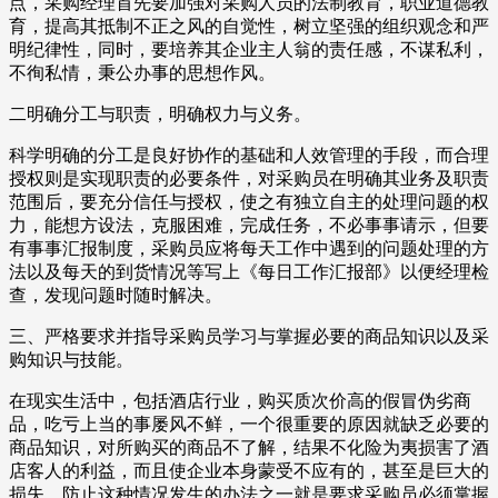
点，采购经理首先要加强对采购人员的法制教育，职业道德教
育，提高其抵制不正之风的自觉性，树立坚强的组织观念和严
明纪律性，同时，要培养其企业主人翁的责任感，不谋私利，
不徇私情，秉公办事的思想作风。
二明确分工与职责，明确权力与义务。
科学明确的分工是良好协作的基础和人效管理的手段，而合理
授权则是实现职责的必要条件，对采购员在明确其业务及职责
范围后，要充分信任与授权，使之有独立自主的处理问题的权
力，能想方设法，克服困难，完成任务，不必事事请示，但要
有事事汇报制度，采购员应将每天工作中遇到的问题处理的方
法以及每天的到货情况等写上《每日工作汇报部》以便经理检
查，发现问题时随时解决。
三、严格要求并指导采购员学习与掌握必要的商品知识以及采
购知识与技能。
在现实生活中，包括酒店行业，购买质次价高的假冒伪劣商
品，吃亏上当的事屡风不鲜，一个很重要的原因就缺乏必要的
商品知识，对所购买的商品不了解，结果不化险为夷损害了酒
店客人的利益，而且使企业本身蒙受不应有的，甚至是巨大的
损失，防止这种情况发生的办法之一就是要求采购员必须掌握