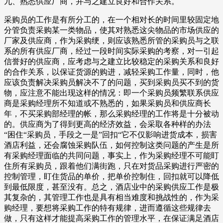
九、熟悉供应厂商，并与之建立良好和合作关系。
采购员的工作是有所分工的，在一个相对长的时间里较固定地
分管负责采购某一类物品，使其对熟悉这尖物品的市场供应的
厂家及供应商，作为采购绠，则应该熟悉所管的采购员与之联
系的所有供应厂商，经过一段时间实际采购的考察，对一引起
信誉好的供应商，应考虑与之建立比较稳定的采购关系和良好
的合作关系，以保证货源的购进，减轻采购工作量，同时，他
应该负责解决采购员解决不了的问题，买到采购员买不到的货
物，应注意不能出现这样的情况：即一个采购员频繁联系供应
商是采购经理所不知道或不熟悉的，如果采购员和供应商长
年，不买采购部经理的帐，那么采购经理的工作将是十分被动
的。供应商为了得到更高的经济效益，会采取各种样的办法
“困住“采购员，手段之一是”回扣“它不仅影响进货成本，损害
酒店利益，还会腐蚀采购队伍，如何控制这类问题的产生是所
有采购经理面临的共同问题，事实上，作为采购经理不可能盯
住所有采购员，跟着他们满街跑，只在对货品采购进行严密的
控制管理，盯住货品的单价，把单价控制住，回扣就可以降低
到最低限度，甚至没有。总之，酒店业中的采购供应工作是极
其复杂的，其管理工作也是具有相当难度和挑战性的，作为采
购经理，要想将采购工作的特有规律，进而遵循这些规律去
做，只有这样才能提高采购工作的管理水平，在保证满足酒店