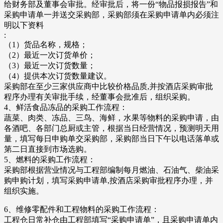
给财务部及董事会审批。经审批后，将一份“物品报损报告”和
采购申请单一并送交采购部，采购部须在采购申请单内必须注
明以下资料
:
（1）货品名称，规格；
（2）最近一次订货单价；
（3）最近一次订货数量；
（4）提供本次订货数量建议。
采购部在至少三家供应商中比较价格品质,并按酒店采购审批
程序办理有关审批手续，经董事会批准后，组织采购。
4、鲜活食品冻品的采购工作流程：
蔬菜、肉类、冻品、三鸟、海鲜，水果等物料的采购申请，由
各酒吧、各部门总厨或主管，根据当日经营情况，预测明天用
量，填写每日申购单交采购部，采购部当日下午以电话落单或
第二日直接到市场选购。
5、燃料的采购工作流程：
采购部根据营业情况与工程部编制每月燃油、石油气、柴油采
购申购计划，填写采购申请单,按酒店采购审批程序办理，并
组织实施。
6、维修零配件和工程物料的采购工作流程：
工程仓日常补仓由工程部填写“采购申请单”，且采购申请单内