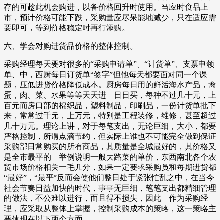
存的可趁此机会购进，以备价格回升时使用。当应时食品上
市，预计价格可能下跌，采购量应尽呆能地减少，只在适应需
要即可，等到价格稳定时再行添购。
六、学会对购进货品价格的整体控制。
采购经理每天要对很多的“采购申请单”、“计货单”、支票申领
单、中，西厨每日订货单“签字”但他每天都要面对同一个课
题，压低进货价格降低成本。厨房每日用的鲜活海水产品，禽
蛋，肉、菜、水果等等天天进，日日买，每种不过几十元，上
百元而房口部的棉织品，塑料制品，印刷品，一份计货单批下
来，常常过千元，上万元，特别是工程装修，维修，甚至超过
几十万元。理论上讲，对于每笔支出，无论巨细，大小，都要
严格控制，所谓点滴节约，但实际上谁也不可能完全做到保证
采购部日常购买的所有商品，其质量是全城最好的，其价格又
是全市最平的，举例说明一般大路菜的单价，东西南北各个农
贸市场价格相关一毛几分，如果一定要求采购员和每期进货都
“最好”，“最平”反而会使他们整日处于紧张忙乱之中，在当今
社会节奏日益加快的时代，事事无巨细，笔笔支出都精细管理
的做法，不公难以进行，而且得不损失，因此，作为采购经
理，应采取从整体上掌握，控制采购成本的策略，这一策略主
要体现在以下两个方面。