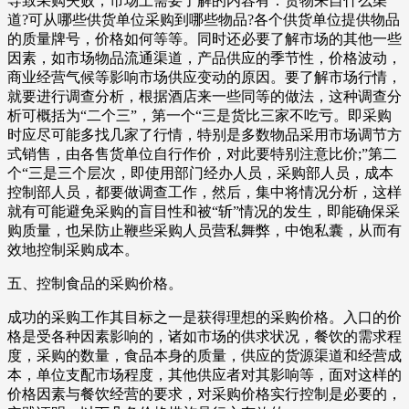
导致采购失败，市场上需要了解的内容有：货物来自什么渠
道?可从哪些供货单位采购到哪些物品?各个供货单位提供物品
的质量牌号，价格如何等等。同时还必要了解市场的其他一些
因素，如市场物品流通渠道，产品供应的季节性，价格波动，
商业经营气候等影响市场供应变动的原因。要了解市场行情，
就要进行调查分析，根据酒店来一些同等的做法，这种调查分
析可概括为“二个三”，第一个“三是货比三家不吃亏。即采购
时应尽可能多找几家了行情，特别是多数物品采用市场调节方
式销售，由各售货单位自行作价，对此要特别注意比价;”第二
个“三是三个层次，即使用部门经办人员，采购部人员，成本
控制部人员，都要做调查工作，然后，集中将情况分析，这样
就有可能避免采购的盲目性和被“斩”情况的发生，即能确保采
购质量，也呆防止鞭些采购人员营私舞弊，中饱私囊，从而有
效地控制采购成本。
五、控制食品的采购价格。
成功的采购工作其目标之一是获得理想的采购价格。入口的价
格是受各种因素影响的，诸如市场的供求状况，餐饮的需求程
度，采购的数量，食品本身的质量，供应的货源渠道和经营成
本，单位支配市场程度，其他供应者对其影响等，面对这样的
价格因素与餐饮经营的要求，对采购价格实行控制是必要的，