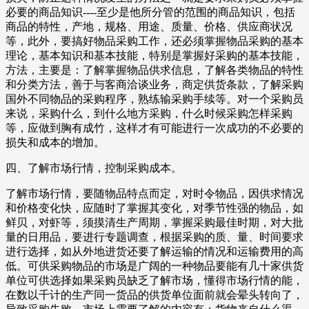
必要的商品知识----至少是他所分管的范围的商品知识，包括
商品的特性，产地，规格、用途、质量、价格、供应商状况
等，此外，要搞好物品采购工作，还必须掌握物品采购的基本
理论，基本知识和基本技能，特别是掌握好采购的基本技能，
方法，主要是：了解掌握物品供求信息，了解各类物品的特性
和分类方法，善于与客商洽谈业务，商定供货条款，了解采购
国外不同物品的采购程序，熟练输采购手续等。对一个采购员
来说，采购什么，到什么地方采购，什么时候采购怎样采购
等，应做到胸有成竹，这样才有可能进行一次成功的不必要的
损失和成本的增加。
四、了解市场行情，控制采购成本。
了解市场行情，要随物品特点而定，对时令物品，因供求情况
和价格变化快，应随时了掌握其变化，对季节性强的物品，如
鲜贝，对虾等，须摸清生产周期，掌握采购最佳时期，对大批
量的日用品，要进行专题调查，根据采购的质、量、时间要求
进行选择，如从外地进货还要了解运输的情况和运输费用的高
低。可供采购物品的市场是广阔的一种物品要能有几十家供货
单位可供选择如果采购员缺乏了解市场，懂得市场行情的能，
在数以千计的生产同一货品的供货单位面前就会晕头转向了，