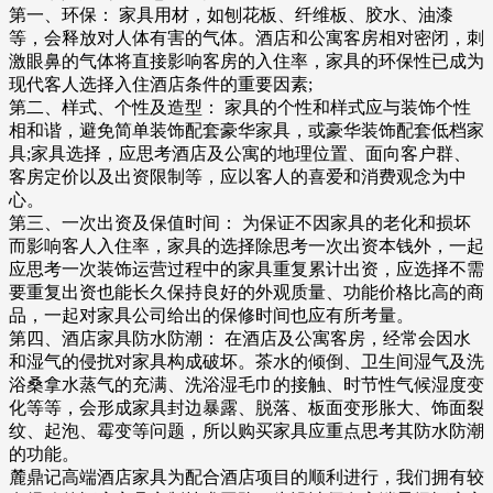
第一、环保： 家具用材，如刨花板、纤维板、胶水、油漆
等，会释放对人体有害的气体。酒店和公寓客房相对密闭，刺
激眼鼻的气体将直接影响客房的入住率，家具的环保性已成为
现代客人选择入住酒店条件的重要因素;
第二、样式、个性及造型： 家具的个性和样式应与装饰个性
相和谐，避免简单装饰配套豪华家具，或豪华装饰配套低档家
具;家具选择，应思考酒店及公寓的地理位置、面向客户群、
客房定价以及出资限制等，应以客人的喜爱和消费观念为中
心。
第三、一次出资及保值时间： 为保证不因家具的老化和损坏
而影响客人入住率，家具的选择除思考一次出资本钱外，一起
应思考一次装饰运营过程中的家具重复累计出资，应选择不需
要重复出资也能长久保持良好的外观质量、功能价格比高的商
品，一起对家具公司给出的保修时间也应有所考量。
第四、酒店家具防水防潮： 在酒店及公寓客房，经常会因水
和湿气的侵扰对家具构成破坏。茶水的倾倒、卫生间湿气及洗
浴桑拿水蒸气的充满、洗浴湿毛巾的接触、时节性气候湿度变
化等等，会形成家具封边暴露、脱落、板面变形胀大、饰面裂
纹、起泡、霉变等问题，所以购买家具应重点思考其防水防潮
的功能。
麓鼎记高端酒店家具为配合酒店项目的顺利进行，我们拥有较