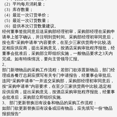
（2）平均每月消耗量；
（3）库存数量；
（4）最近一次订货单价；
（5）最近一次订货数量；
（6）提供本次订货数量建议。
经何董事签批同意后送采购部经理初审，采购部经理在采购申
请单上签字确认，并注明到货时间。采购部经理初审同意后，
按仓库“采购申请单”内容要求，在至少三家供货商中比较,选
定相应供应商，提出采购意见，按酒店采购审批程序报批，经
董事会批准后，采购部立即组织实施，一般物品要求之3天内
完成。如有特殊情况，要向主管领导汇报。
2、
部门新增物品的采购工作流程：若部门欲添置新物品，部门经
理或各餐厅总厨应撰写有关专门申请报告，经董事会审批后,
连同“采购申请单”一并送交采购部，采购部经理初审同意后，
按“采购申请单”内容要求，在至少三家供货商中比较,选定相
应供应商，提出采购意见，按酒店采购审批程序报批，经董事
会批准后，采购部立即组织实施.
3、 部门更新替换旧有设备和物品的采购工作流程：
如部门欲更新替换旧有设备或旧有物品，应先填写一份“物品
报损报告”