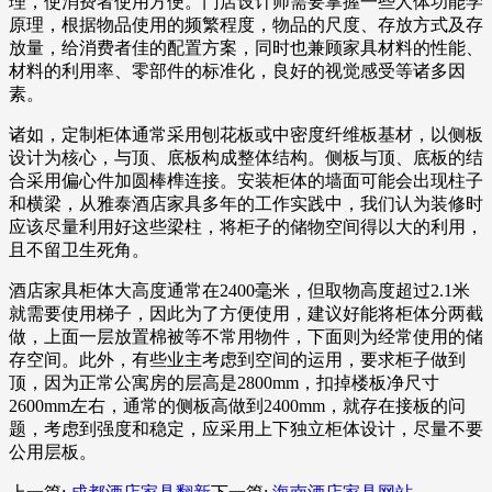
理，使消费者使用方便。门店设计师需要掌握一些人体功能学
原理，根据物品使用的频繁程度，物品的尺度、存放方式及存
放量，给消费者佳的配置方案，同时也兼顾家具材料的性能、
材料的利用率、零部件的标准化，良好的视觉感受等诸多因
素。
诸如，定制柜体通常采用刨花板或中密度纤维板基材，以侧板
设计为核心，与顶、底板构成整体结构。侧板与顶、底板的结
合采用偏心件加圆棒榫连接。安装柜体的墙面可能会出现柱子
和横梁，从雅泰酒店家具多年的工作实践中，我们认为装修时
应该尽量利用好这些梁柱，将柜子的储物空间得以大的利用，
且不留卫生死角。
酒店家具柜体大高度通常在2400毫米，但取物高度超过2.1米
就需要使用梯子，因此为了方便使用，建议好能将柜体分两截
做，上面一层放置棉被等不常用物件，下面则为经常使用的储
存空间。此外，有些业主考虑到空间的运用，要求柜子做到
顶，因为正常公寓房的层高是2800mm，扣掉楼板净尺寸
2600mm左右，通常的侧板高做到2400mm，就存在接板的问
题，考虑到强度和稳定，应采用上下独立柜体设计，尽量不要
公用层板。