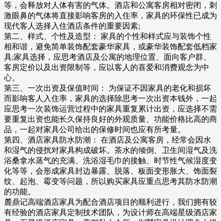
等，会释放对人体有害的气体。酒店和公寓客房相对密闭，刺
激眼鼻的气体将直接影响客房的入住率，家具的环保性已成为
现代客人选择入住酒店条件的重要因素;
第二、样式、个性及造型： 家具的个性和样式应与装饰个性
相和谐，避免简单装饰配套豪华家具，或豪华装饰配套低档家
具;家具选择，应思考酒店及公寓的地理位置、面向客户群、
客房定价以及出资限制等，应以客人的喜爱和消费观念为中
心。
第三、一次出资及保值时间： 为保证不因家具的老化和损坏
而影响客人入住率，家具的选择除思考一次出资本钱外，一起
应思考一次装饰运营过程中的家具重复累计出资，应选择不需
要重复出资也能长久保持良好的外观质量、功能价格比高的商
品，一起对家具公司给出的保修时间也应有所考量。
第四、酒店家具防水防潮： 在酒店及公寓客房，经常会因水
和湿气的侵扰对家具构成破坏。茶水的倾倒、卫生间湿气及洗
浴桑拿水蒸气的充满、洗浴湿毛巾的接触、时节性气候湿度变
化等等，会形成家具封边暴露、脱落、板面变形胀大、饰面裂
纹、起泡、霉变等问题，所以购买家具应重点思考其防水防潮
的功能。
麓鼎记高端酒店家具为配合酒店项目的顺利进行，我们拥有较
有经验的酒店家具定制技术团队，为设计师在高端星级酒店家