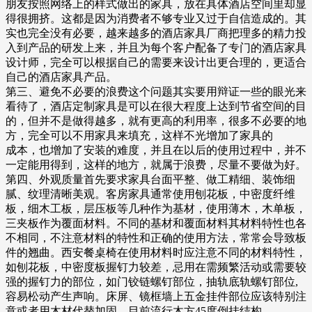
朋友按照网络上的样式做出的家具，放在具体酒店空间里却显
得很拥挤。这都是因为消费者不够专业又过于自信造成的。其
实也完全没有必要，越来越多的酒店家具厂商把理多的精力投
入到产品的研发上来，并且为每个客户配备了专门的酒店家具
设计师，完全可以根据自己的需要来设计出更合理的，更适合
自己的酒店家具产品。
第三、避免不必要的浪费这个问题其实要用辩证一些的眼光来
看待了，酒店定制家具是可以在很大程度上达到节省空间的目
的，但并不是做得越多，就有更高的利用率，很多不必要的地
方，完全可以不用家具来填充，这样不光增加了家具的
成本，也增加了安装的难度，并且在以后的使用过程中，并不
一定能用得到，这样的地方，就属于浪费，尽量不要做为好。
第四、外观质量首先要求家具台面平整、做工精细、装饰细
腻、纹理清晰美观。客房家具通常使用刨花板，中密度纤维
板，细木工板，层压板等几种作为基材，使用薄木，木单板，
三夹板作为覆面材料。不同的基材和覆面材料其材料特性也各
不相同，不注意材料的特性和正确的使用方法，常常会导致板
件的翘曲。西安餐桌椅在使用材料时应注意不同的材料特性，
如刨花板，中密度板握钉力较差，忌用在需频繁活动或需要较
强的握钉力的部位，如门铰链螺钉部位，抽轨底轨螺钉部位,
容易松动产生声响。床屏、镜框墙上五金挂件部位应该特别注
意或者用木材代替加固，目前流行木方45度倒挂结构。