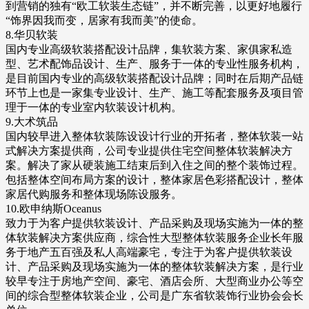
到营销的独有“欧工软装生态链”，并不断完善，以更好地履行
“饰界因我而变，居家有我而美”的使命。
8.华贝软装
国内专业高级软装搭配设计品牌，集软装方案、家俱家私造
型、艺术配饰品设计、生产、服务于一体的专业性服务机构，
是目前国内专业的高级软装搭配设计品牌；同时在后期产品链
环节上也是一家集专业设计、生产、施工等配套服务及项目管
理于一体的专业室内软装设计机构。
9.大术筑品
国内较早进入整体软装陈设设计行业的开拓者，整体软装一站
式解决方案提供商，公司专业提供住宅空间整体软装解决方
案。解决了家从硬装施工结束后到入住之间的整个装饰过程。
包括整体空间布局方案的设计，整体家居色彩搭配设计，整体
家居代购服务和整体现场陈设服务。
10.欧申纳斯Oceanus
致力于为客户提供软装设计、产品采购及现场实施为一体的整
体软装解决方案供应商，综合性大型整体软装服务企业长年服
务于地产五百强及私人高端豪宅，专注于为客户提供软装设
计、产品采购及现场实施为一体的整体软装解决方案，是行业
较早专注于房地产空间、豪宅、酒店会所、大型商业办公等空
间的综合型整体软装企业，公司是广东省软装饰行业协会会长