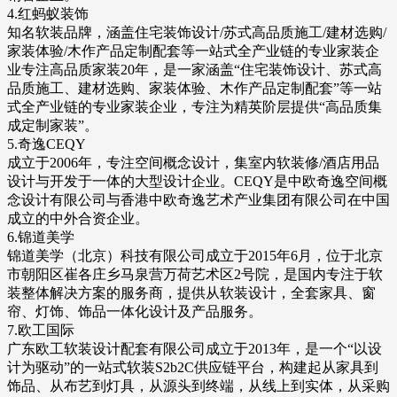
4.红蚂蚁装饰
知名软装品牌，涵盖住宅装饰设计/苏式高品质施工/建材选购/
家装体验/木作产品定制配套等一站式全产业链的专业家装企
业专注高品质家装20年，是一家涵盖“住宅装饰设计、苏式高
品质施工、建材选购、家装体验、木作产品定制配套”等一站
式全产业链的专业家装企业，专注为精英阶层提供“高品质集
成定制家装”。
5.奇逸CEQY
成立于2006年，专注空间概念设计，集室内软装修/酒店用品
设计与开发于一体的大型设计企业。CEQY是中欧奇逸空间概
念设计有限公司与香港中欧奇逸艺术产业集团有限公司在中国
成立的中外合资企业。
6.锦道美学
锦道美学（北京）科技有限公司成立于2015年6月，位于北京
市朝阳区崔各庄乡马泉营万荷艺术区2号院，是国内专注于软
装整体解决方案的服务商，提供从软装设计，全套家具、窗
帘、灯饰、饰品一体化设计及产品服务。
7.欧工国际
广东欧工软装设计配套有限公司成立于2013年，是一个“以设
计为驱动”的一站式软装S2b2C供应链平台，构建起从家具到
饰品、从布艺到灯具，从源头到终端，从线上到实体，从采购