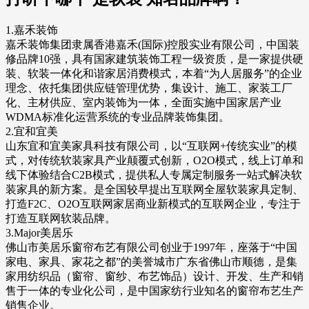
1.嘉禾装饰
嘉禾装饰集团隶属香港嘉禾(国际)控股实业有限公司，中国装
修品牌10强，具有国家建筑装饰工程一级资质，是一家提供硬
装、软装一体化和谐家居消费模式，本着“为人居服务”的企业
理念、依托集团供应链管理优势，集设计、施工、家装工厂
化、主材供应、室内装饰为一体，全面实施中国家居产业
WDMA标准化运营系统的专业品牌装饰集团。
2.宜和宜美
山东宜和宜美家具科技有限公司，以“互联网+传统实业”的模
式，对传统软装家具产业颠覆式创新，O2O模式，线上订单和
线下体验结合C2B模式，提供私人专属定制服务一站式解决软
装家具的新方案。是全国较早提出互联网全屋软装家具定制、
打造F2C、O2O互联网家居商业新模式的互联网企业，专注于
打造互联网软装品牌。
3.Major美居乐
佛山市美居乐窗帘布艺有限公司创业于1997年，座落于“中国
家电、家具、家花之都”的美誉城市广东省佛山市顺德，是集
家用纺织品（窗帘、窗纱、布艺饰品）设计、开发、生产和销
售于一体的专业化公司，是中国家纺行业知名的窗帘布艺生产
销售企业。