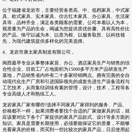
位于福建省龙岩市，主要经营各类高、中、低档家具，中式家
具、欧式家具、实木家具、仿古红木家具、办公家具、生活家
具等，品种齐全，满足各类顾客的需要。公司本着以人为本，
视质量为产品的生命，竭诚为您提供质优价廉、具有高性价比
的产品。恪守以诚为本、以质为根、以服务取胜、以科技领
先，为现代建筑提供多样化的完美选择。
4、龙岩市康太家具制造有限公司 。
闽西最早专业从事整体家居、办公、酒店家具生产与销售的综
合性企业。目前工厂占地面积为15000多平方米产品研发生产
基地，产品销售省内外有二十多家经销网点。拥有完善的全自
动现代化生产厂房和引进国际领先的成套先进生产设备流程与
工艺技术，从而集结训练有素的管理，设计，技术，工程等各
专业高级人才和熟练工人。
龙岩家具厂家有哪些?选择不同家具厂家得到的服务、产品、
价格都不一样，如果消费者要找个合适的厂家做家具的话，就
应该要对比下各个厂家提供的家具产品款式、设计等多方面的
知识。家具是需要长期使用，必须要能保证它的质量，不能够
光看家具的价格，而买到一些比较次的家具产品，日后使用起