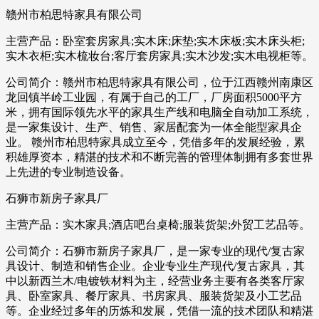
赣州市柏思特家具有限公司
主营产品：卧室套房家具;实木床;床垫;实木床板;实木床头柜;
实木衣柜;实木梳妆台;客厅套房家具;实木沙发;实木电视柜等。
公司简介：赣州市柏思特家具有限公司，位于江西赣州南康区
龙回镇半岭工业园，有属于自己的工厂，厂房面积5000平方
米，拥有国际领先水平的家具生产线和电脑全自动加工系统，
是一家集设计、生产、销售、家居配套为一体全能型家具企
业。 赣州市柏思特家具成立至今，凭借多年的发展经验，累
积雄厚资本，精湛的技术和不断完善的管理体制拥有多套世界
上先进的专业制造设备。
石狮市新房子家具厂
主营产品：实木家具;酒店吧台桌椅;服装货架;外贸工艺品等。
公司简介：石狮市新房子家具厂，是一家专业的现代/复古家
具设计、制造和销售企业。企业专业生产现代/复古家具，其
中以新西兰木/电镀铁材料为主，经营业务主要有各类客厅家
具、卧室家具、餐厅家具、书房家具、服装货架及小工艺品
等。企业经过多年的历炼和发展，凭借一流的技术团队和精湛