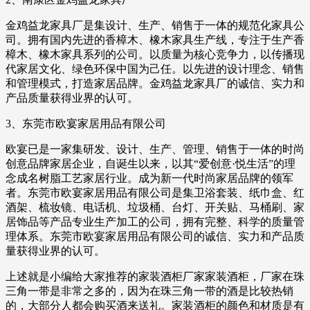
金鸡益龙家具厂是集设计、生产、销售于一体的规范化家具公
司。拥有国内先进的香樟木、橡木家具生产线，专注于生产香
樟木、橡木家具系列的公司。以质量为核心竞争力，以传播现
代家居文化、绿色环保中国为己任。以先进的设计理念、销售
和管理模式，打造家居品牌。金鸡益龙家具厂的诚信、实力和
产品质量获得业界的认可。
3、东莞市欧宴家居用品有限公司
欧宴已是一家集研发、设计、生产、管理、销售于一体的时尚
创意品牌家居企业，自诞生以来，以其“爱创意·悦生活”的理
念成名树脂工艺家居行业。成为新一代时尚家居品牌的领军
者。东莞市欧宴家居用品有限公司是集卫浴套装、纸巾盒、红
酒架、梳妆镜、电话机、垃圾桶、台灯、开关贴、马桶刷、家
居饰品等产品专业生产加工的公司，拥有完整、科学的质量管
理体系。东莞市欧宴家居用品有限公司的诚信、实力和产品质
量获得业界的认可。
上述就是小编给大家推荐的家装酒柜厂家家装酒柜，厂家在珠
三角一带是非常之多的，因为在珠三角一带的酒是比较热销
的，大部分人都会购买酒来送礼。家装酒柜的颜色和材质是有