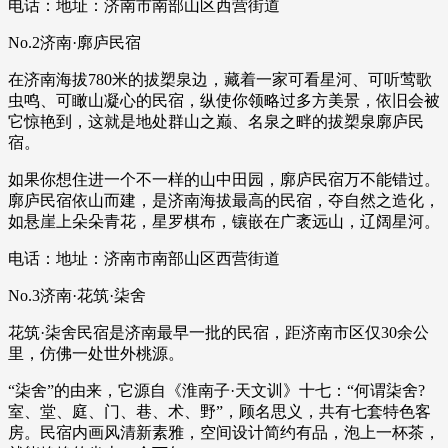
电话：地址：济南市南部山区西营街道
No.2济南·廓庐民宿
在济南海拔780米的拔槊泉边，藏着一家可看星河、可听莺歌
虫鸣、可瞰山凝心的民宿，纵使你领略过多方美景，依旧会被
它惊艳到，这就是地处群山之巅、名泉之畔的拔槊泉廓庐民
宿。
如果你想住进一个不一样的山中田园，廓庐民宿万不能错过。
廓庐民宿依山而建，是济南海拔最高的民宿，夺自然之造化，
如悬崖上朵朵青花，星罗棋布，镶嵌在广袤远山，辽阔星河。
电话：地址：济南市南部山区西营街道
No.3济南·花筑·柒舍
花筑·柒舍民宿是济南最早一批的民宿，距济南市区仅30余公
里，仿佛一处世外桃源。
“柒舍”的由来，它源自《淮南子·天文训》十七：“何谓柒舍?
室、堂、庭、门、巷、术、野”，顾名思义，共有七套特色客
房。民宿内画风清新素雅，空间设计简约有品，泡上一杯茶，