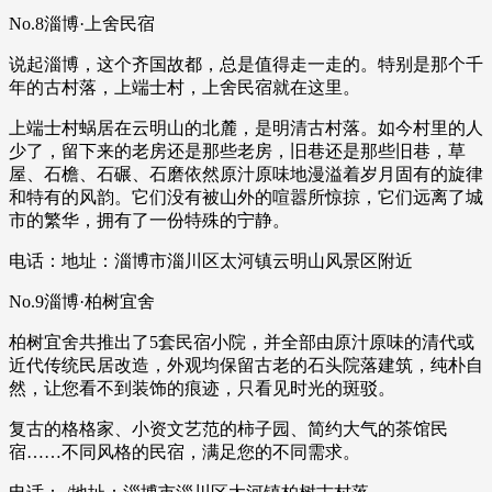
No.8淄博·上舍民宿
说起淄博，这个齐国故都，总是值得走一走的。特别是那个千
年的古村落，上端士村，上舍民宿就在这里。
上端士村蜗居在云明山的北麓，是明清古村落。如今村里的人
少了，留下来的老房还是那些老房，旧巷还是那些旧巷，草
屋、石檐、石碾、石磨依然原汁原味地漫溢着岁月固有的旋律
和特有的风韵。它们没有被山外的喧嚣所惊掠，它们远离了城
市的繁华，拥有了一份特殊的宁静。
电话：地址：淄博市淄川区太河镇云明山风景区附近
No.9淄博·柏树宜舍
柏树宜舍共推出了5套民宿小院，并全部由原汁原味的清代或
近代传统民居改造，外观均保留古老的石头院落建筑，纯朴自
然，让您看不到装饰的痕迹，只看见时光的斑驳。
复古的格格家、小资文艺范的柿子园、简约大气的茶馆民
宿……不同风格的民宿，满足您的不同需求。