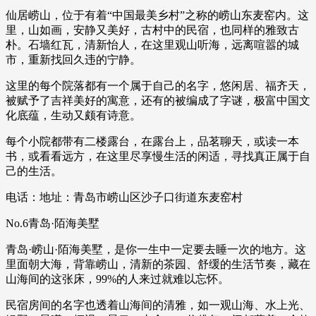
仙居崂山，位于有着“中国最美乡村”之称的崂山东麦窑内。这
里，山如画，安静又美好，古村中的民宿，也同样的雅致古
朴。石墙红瓦，清新怡人，在这里观山听海，远离喧嚣的城
市，重新找回久违的宁静。
这里的每个院落都有一个属于自己的名字，悠闲居、福齐天，
被赋予了吉祥美好的寓意，还有的被编成了字谜，极富中国文
化底蕴，生动又颇有诗意。
每个小院都带有二楼露台，在露台上，品茗聊天，或读一本
书，或看看远方，在这里尽享慢生活的闲适，寻找真正属于自
己的生活。
电话：地址：青岛市崂山区沙子口街道东麦窑村
No.6青岛·陌海美墅
青岛·崂山·陌海美墅，是你一生中一定要去睡一次的地方。这
里面朝大海，背靠崂山，清新的茶园、舒缓的生活节奏，藏在
山海间的这张床，99%的人来过就难以忘怀。
民宿房间的名字也透着山海间的清雅，如一观山海、水上光、