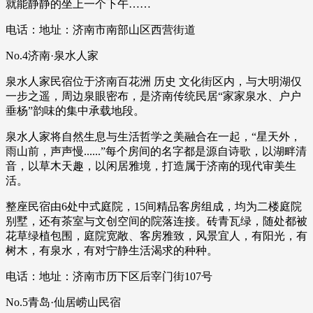
就能静静的坐上一个下午……
电话：地址：济南市南部山区西营街道
No.4济南·泉水人家
泉水人家民宿位于济南百花洲 历史 文化街区内，与大明湖仅
一步之遥，周边泉眼密布，是济南传统民居“家家泉水、户户
垂杨”韵味的集中承载地段。
泉水人家将自然生息与生活哲学之美融合在一起，“星天外，
雨山前，声声慢......”每个房间的名字都是源自诗歌，以湖畔清
音，以草木天趣，以闲居雅境，打造属于济南的现代审美生
活。
整座民宿由6处中式庭院，15间精品客房组成，均为二楼庭院
别墅，还有茶室与文创空间的院落连接。砖青瓦绿，随处都被
花草绿植包围，庭院宽敞、客房雅致，风景宜人，有阳光，有
树木，有泉水，有对宁静生活渴求的种种。
电话：地址：济南市历下区后宰门街107号
No.5青岛·仙居崂山民宿