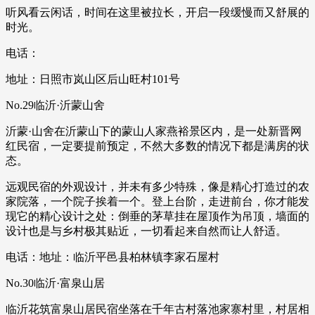
听风看云闲话，时间在这里被拉长，开启一段缓慢而又舒展的
时光。
电话：
地址：日照市岚山区后山旺村101号
No.29临沂·沂蒙山舍
沂蒙·山舍在沂蒙山下的蒙山人家燕裕景区内，是一处新晋网
红民宿，一定要提前预定，不然大多数的情况下都是满房的状
态。
远观民宿的外观设计，并未有多少特殊，像是精心打造过的农
家院落，一个院子挨着一个。登上台阶，走进前台，你才能发
现它的精心设计之处：倒垂的茅草挂在屋顶作为吊顶，墙面的
设计也是与乡村极其贴近，一切看起来自然而让人舒适。
电话：地址：临沂平邑县柏林镇李家石屋村
No.30临沂·富泉山居
临沂花筑富泉山居民宿坐落在千年古村落池家寨村里，村居相