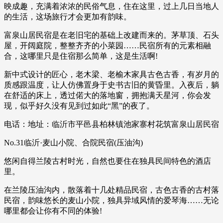
映成趣，充满着浓浓的民俗气息，住在这里，过上几日当地人
的生活，这场旅行才会更加有韵味。
富泉山居民宿是在老旧宅的基础上改建而来的。茅草顶、石头
屋，开阔庭院，整整齐齐的小菜园……民宿所有的元素相融
合，这哪里只是住宿那么简单，这是生活啊!
新中式设计的匠心，老木梁、老榆木家具古色古香，有岁月的
质感跟温度，让人仿佛置身于史书古旧的黄昏里。入夜后，躺
在舒适的床上，透过偌大的落地窗，拥抱满天星河，你会发
现，似乎好久没有见到过如此“黑”的夜了。
电话：地址：临沂市平邑县柏林镇池家寨村花筑富泉山居民宿
No.31临沂·麦山小院、合院民宿(压油沟)
悠闲自得兰陵古村时光，自然也要住在独具民间特色的酒店
里。
在兰陵压油沟内，散落着十几处精品民宿，古色古香的古村落
民宿，韵味悠长的麦山小院，独具异域风情的爱琴海……无论
哪里都会让你有不同的体验!