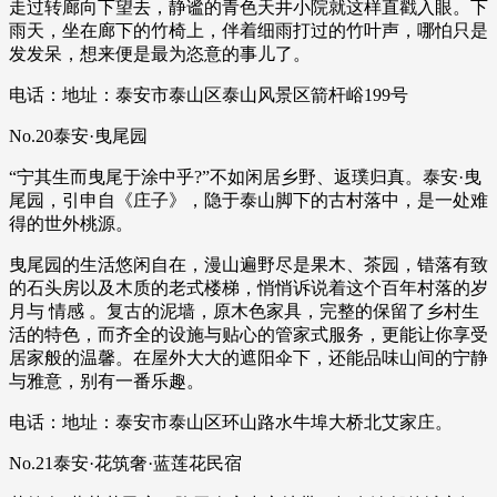
走过转廊向下望去，静谧的青色天井小院就这样直戳入眼。下
雨天，坐在廊下的竹椅上，伴着细雨打过的竹叶声，哪怕只是
发发呆，想来便是最为恣意的事儿了。
电话：地址：泰安市泰山区泰山风景区箭杆峪199号
No.20泰安·曳尾园
“宁其生而曳尾于涂中乎?”不如闲居乡野、返璞归真。泰安·曳
尾园，引申自《庄子》，隐于泰山脚下的古村落中，是一处难
得的世外桃源。
曳尾园的生活悠闲自在，漫山遍野尽是果木、茶园，错落有致
的石头房以及木质的老式楼梯，悄悄诉说着这个百年村落的岁
月与 情感 。复古的泥墙，原木色家具，完整的保留了乡村生
活的特色，而齐全的设施与贴心的管家式服务，更能让你享受
居家般的温馨。在屋外大大的遮阳伞下，还能品味山间的宁静
与雅意，别有一番乐趣。
电话：地址：泰安市泰山区环山路水牛埠大桥北艾家庄。
No.21泰安·花筑奢·蓝莲花民宿