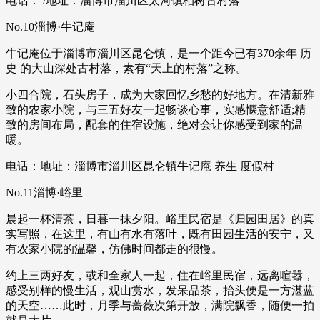
电话： /地址：淄博市淄川区太河镇柏树古村落
No.10淄博·牛记庵
牛记庵位于淄博市淄川区昆仑镇，是一个距今已有370余年 历
史 的大山深处古村落，素有“天上的村落”之称。
小四合院，石头房子，成为大家回忆乡愁的好地方。在清新雅
致的农家小院，与三五好友一起畅谈心事，实感惬意舒适;精
致的房间布局，配套的住宿设施，绝对会让你感受到家的温
暖。
电话：地址：淄博市淄川区昆仑镇牛记庵 养生 度假村
No.11淄博·峪里
晨起一杯清茶，日暮一抹夕阳。峪里民宿是《归园田居》的真
实写照，在这里，有山有水有落叶，既有田园生活的安宁，又
有农家小院的温馨，仿佛时间都走的很慢。
约上三两好友，或和全家人一起，住在峪里民宿，远离喧嚣，
感受别样的慢生活，观山赏水，发呆品茶，抬头便是一方湛蓝
的天空……此时，月季与蔷薇次第开放，满院飘香，随便一拍