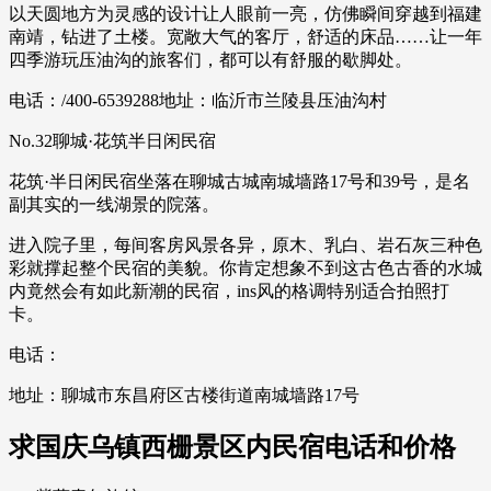
以天圆地方为灵感的设计让人眼前一亮，仿佛瞬间穿越到福建
南靖，钻进了土楼。宽敞大气的客厅，舒适的床品……让一年
四季游玩压油沟的旅客们，都可以有舒服的歇脚处。
电话：/400-6539288地址：临沂市兰陵县压油沟村
No.32聊城·花筑半日闲民宿
花筑·半日闲民宿坐落在聊城古城南城墙路17号和39号，是名
副其实的一线湖景的院落。
进入院子里，每间客房风景各异，原木、乳白、岩石灰三种色
彩就撑起整个民宿的美貌。你肯定想象不到这古色古香的水城
内竟然会有如此新潮的民宿，ins风的格调特别适合拍照打
卡。
电话：
地址：聊城市东昌府区古楼街道南城墙路17号
求国庆乌镇西栅景区内民宿电话和价格