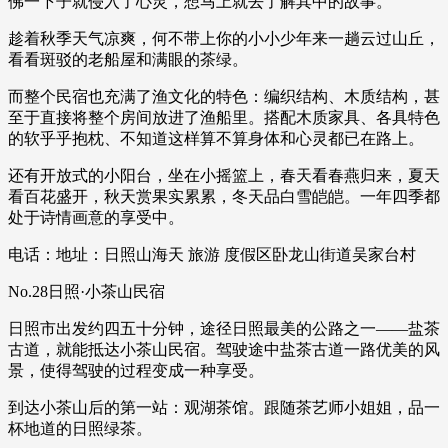
佛一下子就侵入了心灵，想马上就去了解其中的故事。
趁着秋季天气凉爽，何不带上你的小小少年来一趟云过山丘，
看看斑驳的老船屋和满眼的茶绿。
而整个民宿也充满了渔文化的特色：编织结构、木质结构，甚
至于直接将整个房间放进了渔船里。搭配木质家具、各具特色
的软乎乎抱枕、不知道这样算不算身体和心灵都已在路上。
还有开放式的小阳台，坐在小摇篮上，春天看春燕归来，夏天
看百花盛开，秋天赏果实累累，冬天品白雪皑皑。一年四季都
处于诗情画意的享受中。
电话：地址：日照山海天 旅游 度假区卧龙山街道吴家台村
No.28日照·小茶山民宿
日照市出发约四五十分钟，途径日照最美的公路之一——盐茶
古道，就能抵达小茶山民宿。驾驶途中盐茶古道一路优美的风
景，使得驾驶的过程变成一种享受。
到达小茶山后的第一站：观湖茶馆。跟随茶艺师小姐姐，品一
杯地道的日照绿茶。