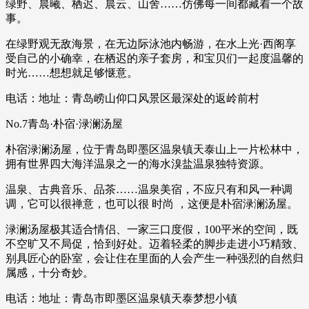
绿野、晨曦、栖迟、晨云、山舍……仿佛每一间都藏着一个故
事。
在绿野观无敌海景，在无边际泳池内畅游，在水上光·西阁享
受自己的小确幸，在栖迟的亲子套房，和宝贝们一起度温馨的
时光……想想就足够惬意。
电话：地址：青岛崂山仰口风景区最深处的返岭前村
No.7青岛·朴宿·渌澜汤屋
朴宿渌澜汤屋，位于青岛即墨区温泉镇天泰山上一片松林中，
拥有世界四大海洋温泉之一的海水溴盐温泉独特资源。
温泉、古典音乐、品茶……温泉美宿，不应只有和风一种调
调，它可以很禅意，也可以很 时尚 ，这便是朴宿渌澜汤屋。
渌澜汤屋极其适合情侣、一家三口度假，100平米的空间，既
不空旷又不局促，恰到好处。迈着轻柔的脚步走进小巧精致、
别具匠心的卧室，会让住在里面的人会产生一种强烈的自然归
属感，十分奇妙。
电话：地址：青岛市即墨区温泉镇天泰梦想小镇