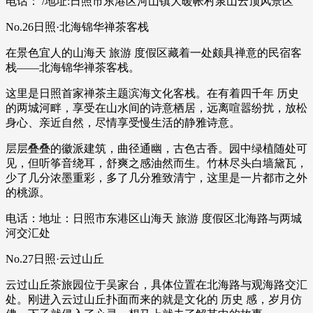
电话： /地址:日照市东港区河山镇大暖帐村泉山云顶风景区
No.26日照·北海锦华禅茶客栈
在景色宜人的山海天 旅游 度假区藏着一处颇具禅意的民宿客
栈——北海锦华禅茶客栈。
这里是日照首家禅茶主题滨海文化客栈。在有着四千年 历史
的两城河畔，享受在山水间的诗意栖居，远离喧嚣纷扰，放松
身心、亲近自然，尽情享受慢生活的静雅诗意。
层层叠叠的徽派建筑，曲径通幽，古色古香。园中绿植随处可
见，但听筝音绕耳，舒爽之感油然而生。竹林尽头白墙黛瓦，
少了几分浓墨重彩，多了几分雅致清宁，这里是一片都市之外
的桃源。
电话：地址：日照市东港区山海天 旅游 度假区北海路与两城
河交汇处
No.27日照·云过山丘
云过山丘茶旅园位于吴家台，具体位置在北海路与观海路交汇
处。刚进入云过山丘扑面而来的就是文化的 历史 感，岁月仿