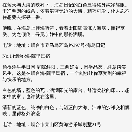
在蓝天与大海的映衬下，海岛日记的白色显得格外纯净耀眼。
干净明朗的线条，依着湛蓝无边的大海，精巧可爱，让人忍不
住想要去探寻一番。
傍晚，在海岛上伴海听涛，看着太阳满满沉入海底，懂得享
受、为之倾倒，寻觅宁静中的那份洒脱。
电话：地址：烟台市养马岛环岛路397号·海岛日记
No.14烟台·海·院里民宿
偷得浮生半日闲,庭院斜阳，三两好友，围坐品茗，肆意谈笑
风生。这是在烟台海·院里民宿，一个能够让你享受到的幸福
与快乐的地方。
白色的墙，蓝色的瓦，洒满阳光的露台，舒适柔软的床……想
象中的家，也许就在这里。
清新的蓝色、纯净的白色，与湛蓝的大海、洁净的沙滩交相辉
映，显得格外浪漫!
电话：地址：烟台市莱山区黄海游乐城别墅21号