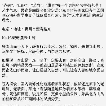
“赤铜”、“山吹”、“若竹”、“绀青”每一个房间的名字都充满了
艺术气息，民宿是由回乡创业定居北京青州籍画家田齐与回国
创业海外留学生妻子陈皮联合打造，倡导“艺术更生活”的生活
理念。
电话：地址：青州市望寿路东
No.19泰安·麓垚山居
登泰山而小天下，静看行云流水，超然于物外。来麓垚山居，
远离尘世纷扰，沉静心神，与自然共从容。
如果说，泰山是一座一辈子一定要去爬一次的高山，那么，泰
山脚下的精品民宿——麓垚山居是不可错过的休憩之所。这家
民宿依山势而建。让山居融入自然，可以让客人更好地享受自
然。
院内摆设、室内装修处处透露着原生状态，依然还是原来的老
建筑、老墙面，草地上看似随意地摆放着原木吊椅、藤编桌
椅，闲适而惬意。说是民宿，更像小型的公园，兼具北方山岳
的粗犷豪放和江南园林的温婉秀美。