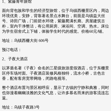
1、紫藤青年旅馆
面向背包族和学生的经济型旅馆，位于乌镇西栅景区内，周边
环境优美，安静，背靠著名景点水舞台，前面是乌镇益大丝
号、诗田广场，门前碧水环绕，紫藤爬满长廊。房屋建筑古
朴，室内干净整洁，有公用厨房、淋浴间、空调、热水。床位
为学生宿舍式上下铺，体验学生时代的感觉。价格60元/铺。
地址：乌镇西栅大街 606号
预订电话：
2、子夜大酒店
以茅盾名著《子夜》命名的三星级旅游度假酒店，位于东栅景
区停车场对面。子夜酒店装修风格独特，流水小桥，古色古
香，配有客房宽带网络，闭路电视等。
整个酒店布置与景区相呼应，显示了古镇的宁静和典雅，同时
也弥漫着幽幽淡雅的文化气息，让许多慕名而来的游客流连忘
返。
地址：乌镇子夜路3号