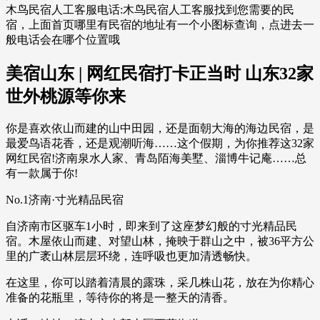
木鸟民宿人工客服电话:木鸟民宿人工客服找到您需要的民
宿，上面首页哪里有民宿的地址有一个小图标查询，点进去一
般电话会在哪个位置哦
美宿山东 | 网红民宿打卡正当时 山东32家
世外桃源等你来
你是喜欢依山而建的山中田园，还是面朝大海的海边民宿，是
最爱鸟语花香，还是观潮听海……这个假期，为你推荐这32家
网红民宿!济南泉水人家、青岛陌海美墅、淄博牛记庵……总
有一款属于你!
No.1济南·寸光精品民宿
自济南市区驱车1小时，即来到了这座梦幻般的寸光精品民
宿。木屋依山而建、对望山林，掩映于群山之中，被36平方公
里的广袤山林层层环绕，连呼吸也更加清透畅快。
在这里，你可以踏着清晨的露珠，采几株山花，放在为你精心
准备的花瓶里，等待你的将是一整天的清香。