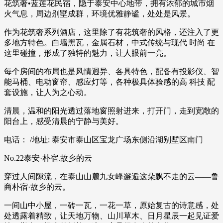
花筑奢•蓝莲花民宿，隐于泰安中心地带，拥有浓郁的城市烟
火气息，周边别墅成群，环境优雅静谧，处处是风景。
作为花筑奢系列酒店，这里除了有花筑奢的风格，还注入了更
多地方特色。白墙黑瓦，金属石材，中式传统与现代 时尚 在
这里碰撞，形成了独特的魅力，让人眼前一亮。
每个房间的布局也是风情迥异、各具特色，配备有投影仪、智
能马桶、电动窗帘、感应灯等，各种极具体验感的高 科技 配
套设施，让人为之心动。
清晨，温和的阳光透过落地窗照射进来，打开门，走到宽敞的
阳台上，感受清晨的宁静与美好。
电话： /地址: 泰安市泰山区宝龙广场东侧沿湖别墅区南门
No.22泰安·朴宿.故乡的云
穿过人间隙流，在泰山山麓九女峰邂逅这朵飘不走的云——鲁
商朴宿·故乡的云。
一间山中小屋，一砖一瓦，一花一草，原始复古的诗意感，处
处透露着精致，让天地万物、山川草木、日月星辰一起见证爱