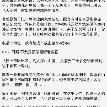
那蓝摄影客栈的设计风格充满艺术情趣，乐高一样的白色小房
子，绿色的几何屋顶，像一个个AI机器人，在晚霞铺上暮蓝
色天空时，露出暖暖的纯净的微笑。
客栈是颜价比与性价比的完美结合。配套有时光容器影像馆、
生活纪念馆、彩色的蓝咖啡馆、地中海花园壁炉烧烤区等室内
外活动场地，可供社交电商直播打卡、亲子纪念写真打卡、父
母时光回忆打卡、朋友吐槽欢聚的百态打卡等等场景所需。
电话：地址：威海荣成市成山镇车祝沟村
No.25日照·不负云顶茶园野奢美宿
从日照市区出发，拐入河山山脚， 只需要二十多分钟便可到
达不负艺术客栈。
顺着一条开满野花的路走到尽头，山间的林木掩映，散落在山
间的每个房间都拥有独特的名字，饱含着美好的寓意：蓝朵、
暖寻 、初若、依、遇……
每个小院，都独具风情，脱俗雅致，在这里，你可以是一人独
享，可以是二人世界，也可以是三口之家，静享独栋别墅。