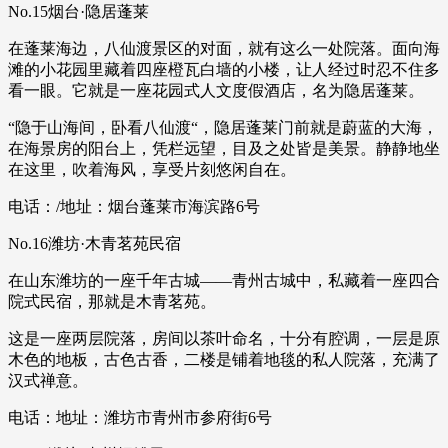
No.15烟台·隐居蓬莱
在蓬莱海边，八仙渡景区的对面，就有这么一处院落。面向海
滩的小花园里藏着四座橙瓦白墙的小楼，让人经过时忍不住多
看一眼。它就是一座花园式人文度假酒店，名为隐居蓬莱。
“隐于山海间，卧看八仙渡“，隐居蓬莱门前就是蔚蓝的大海，
在海景房的阳台上，凭栏远望，目及之处皆是美景。静静地坐
在这里，吹着海风，享受片刻悠闲自在。
电话：/地址：烟台蓬莱市海滨路6号
No.16潍坊·木青茗苑民宿
在山东潍坊的一座千年古城——青州古城中，私藏着一座四合
院式民宿，那就是木青茗苑。
这是一座两层院落，房间以茶叶命名，十分有腔调，一层是原
木色的地板，古色古香，二楼是铺着地毯的私人院落，充满了
汉式禅意。
电话：地址：潍坊市青州市参府街6号