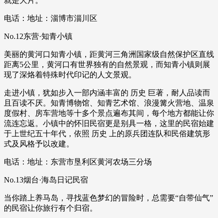
就是大片。
电话：地址：淄博市淄川区
No.12东营·知青小镇
美丽的黄河口知青小镇，距黄河三角洲国家级自然保护区直线
距离5公里，黄河口有世界独有的自然景观，而知青小镇则展
现了深烙着特殊时代印记的人文景观。
走进小镇，犹如步入一部内涵丰富的 历史 巨著，耐人品读而
且百读不厌。知青博物馆、知青艺术馆、浪漫篝火营地、温泉
度假村、房车营地等十多个景点遍布其间，每个地方都能让你
流连忘返。小镇中的怀旧民宿更是别具一格，这里的民宿始建
于上世纪五十年代，依照 历史 上的原兵团连队和民俗建筑形
式及风格予以改建。
电话：地址：东营市垦利区黄河农场三分场
No.13烟台·海岛日记民宿
当你踏上养马岛，寻找蓝色梦幻的冒险时，总需要“自带仙气”
的民宿让你旅行有个归宿。