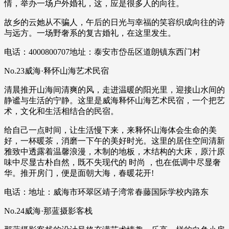
情，举办一场户外婚礼，这，应是很多人的向往。
故乡的云她从不骗人，午后的日光与幸福的笑容织成向往的诗
与远方。一场野奢系的复古婚礼，在这里发生。
电话：4000800707地址：泰安市岱岳区道朗镇东西门村
No.23威海·释怀山海艺术民宿
清晨推开山海间清爽的风，走进温暖的阳光里，迎接山水间的
静谧与生活的宁静。这里是威海释怀山海艺术民宿，一个把艺
术，文化和生活相结合的民宿。
给自己一点时间，让生活慢下来，来释怀山海体会生命的美
好，一杯暖茶，消磨一下午的美好时光。这里的居住空间清新
雅致中透露着温馨浪漫，木制的地板，木结构的大床，原汁原
味中尽显古朴自然，既不失现代的 时尚 ，也在低调中尽显奢
华。推开房门，便是面朝大海，春暖花开!
电话：‭‬地址：威海市环翠区靖子湾常春藤国际学校内路东
No.24威海·那蓝摄影客栈