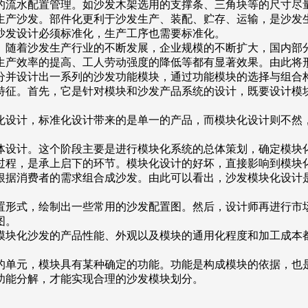
的流水配置管理。如沙发木架选用的支撑条、三角块等的尺寸尽
生产沙发。部件化更利于沙发生产、装配、贮存、运输，是沙发
，沙发设计必须标准化，生产工序也需要标准化。
随着沙发生产行业的不断发展，企业规模的不断扩大，国内部
生产效率的提高、工人劳动强度的降低等都有显著效果。由此
分并设计出一系列的沙发功能模块，通过功能模块的选择与组合
征。首先，它是针对模块和沙发产品系统的设计，既要设计模
设计，标准化设计带来的是单一的产品，而模块化设计则不然，
。
设计。这个阶段主要是进行模块化系统的总体策划，确定模块
过程，是承上启下的环节。模块化设计的好坏，直接影响到模块
根据消费者的需求组合成沙发。由此可以看出，沙发模块化设计
置形式，绘制出一些常用的沙发配置图。然后，设计师再进行市
置图。
化沙发的产品性能、外观以及模块的通用化程度和加工成本都
单元，模块具有某种确定的功能。功能是构成模块的依据，也
发功能分解，才能实现合理的沙发模块划分。