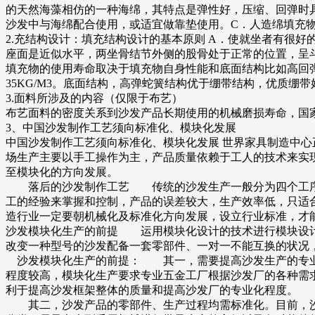
的天然海藻相仿的一种海绵，其特点是弹性好，压缩、回弹时
沙发中与海绵配合使用，或适宜做靠垫使用。C．人造绵填充
2.充结构设计：填充结构设计的基本原则 A．使就坐者有很
座面是近似水平，两坐骨结节外侧的股骨处于正常的位置，呈
填充物的使用寿命取决于填充物自身性能和底面结构比如高回弹
35KG/M3。底面结构，高弹蛇簧结构优于绷带结构，优质
3.面料所涉及的内容（仅限于布艺）
布艺面料的密度关系到沙发产品长期使用的机械磨损寿命，国家
3、中国沙发制作工艺须向标准化、模块化发展
中国沙发制作工艺须向标准化、模块化发展 世界家具制造中
场生产主要以手工操作为主，产品质量依赖于工人的技术来实
至模块化的方向发展。
落后的沙发制作工艺 传统的沙发生产一般分为四个工序：
工的经验来掌握和控制，产品的误差较大，生产效率低，只适
造行业一定要朝机械化及标准化方向发展，设立行业标准，才
沙发模块化生产的前提 运用模块化设计的技术进行模块设计
改变一种型号的沙发配备一套零部件、一对一不能互换的状况
沙发模块化生产的前提： 其一，需要提高沙发生产的专业
程度较高，模块化生产要求专业五金工厂根据沙发厂的各种需
利于提高沙发框架整体的质量和提高沙发厂的专业化程度。
其二，沙发产品的零部件、生产过程均需标准化。目前，沙