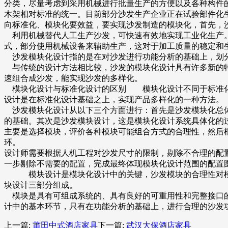
分类，尽量考虑到采用机械进行批量生产的方便以及各种构件
木架相对标准的统一。目前部分沙发生产企业正在试验部件化
向标准化、模块化要效益，要实现沙发制造的模块化，首先
利用机械替代人工生产沙发，可快速有效地实现工业化生产。
式，部分使用机械设备来辅助生产，这对于加工质量的稳定和
沙发模块化设计指的是在对沙发进行功能分析的基础上，划
与传统的设计方法相比较，沙发的模块化设计具有许多新的特
速组合成沙发，能实现沙发的多样化。
模块化设计与标准化设计的区别 模块化设计不同于标准化
设计是在标准化设计基础之上，实现产品多样化的一种方法
沙发模块化设计从以下三个方面进行：首先是沙发模块化总体
的基础。其次是沙发模块设计，这是模块化设计系统具体化的
主要是选择模块，评价各种模块可能组合方式的合理性，然后
环。
设计师需要根据人机工程对沙发尺寸的限制，剔除不合理的配
一步剔除不需要的配置，完成最终体现模块化设计范围的配
模块设计是模块化设计中的关键，沙发模块的合理性对模块
块设计三部分组成。
模块是具有可组成系统的、具有良好的可重用性和完整接口的
计中的基本环节，只有在功能分析的基础上，进行合理的沙
上一篇:
莆田中式酒店家具
下一篇:
武汉大保酒店家具