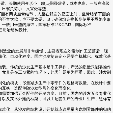
舒适、长期使用变形小，缺点是回弹慢，成本也高。一般在高级
，压缩负荷小，只宜做靠垫。
下面有两块坐骨结节，人坐在舒适的座面上时，坐骨结节下面的
不宜太软，也不要太硬。 B．确保填充物长期使用不塌陷变形
般用坐垫的海绵，国家标准25KG/M3，国际标准
三明治结构设计。
制造业的发展却非常缓慢，主要表现在沙发制作工艺落后，现
械化、自动化程度。国内沙发制造企业需要向机械化、标准化甚
装。传统的沙发生产基本是手工操作，产品的质量只能靠操作
。尤其是在工期紧的情况下，此类问题更为严重，因此，沙发制
列化的模块，尽量减少生产中零部件的规格与数量。在设计中要
列内互换，选配件随沙发型号的变化而变化。
需要加强五金配件的开发力度。目前，国内的沙发五金专业化
件以及实木外露的框架，可以由配套生产的专业厂生产，这样有
准化，从沙发的结构设计开始就应该尽量考虑到零部件的归纳