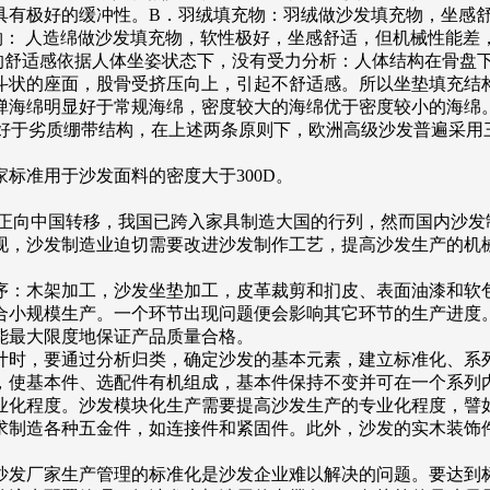
具有极好的缓冲性。B．羽绒填充物：羽绒做沙发填充物，坐感
物： 人造绵做沙发填充物，软性极好，坐感舒适，但机械性能差
好的舒适感依据人体坐姿状态下，没有受力分析：人体结构在骨盘
斗状的座面，股骨受挤压向上，引起不舒适感。所以坐垫填充结构
海绵明显好于常规海绵，密度较大的海绵优于密度较小的海绵。一
绷带好于劣质绷带结构，在上述两条原则下，欧洲高级沙发普遍采用
标准用于沙发面料的密度大于300D。
心正向中国转移，我国已跨入家具制造大国的行列，然而国内沙发
现，沙发制造业迫切需要改进沙发制作工艺，提高沙发生产的机
木架加工，沙发坐垫加工，皮革裁剪和扪皮、表面油漆和软包
合小规模生产。一个环节出现问题便会影响其它环节的生产进度
能最大限度地保证产品质量合格。
时，要通过分析归类，确定沙发的基本元素，建立标准化、系
，使基本件、选配件有机组成，基本件保持不变并可在一个系
化程度。沙发模块化生产需要提高沙发生产的专业化程度，譬如
求制造各种五金件，如连接件和紧固件。此外，沙发的实木装饰
发厂家生产管理的标准化是沙发企业难以解决的问题。要达到标