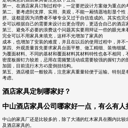
第一、在酒店家具订制过程中，一定要把设计方案做为重点的
第二、要考虑到支撑、实用、美观，不能一厢情愿地彰显个性
挤。这都是因为消费者不够专业又过于自信造成的。其实也完
全可以根据自己的需要来设计出更合理的，更适合自己的酒店
第三、避免不必要的浪费这个问题其实要用辩证一些的眼光来
完全可以不用家具来填充，这样不光增加了家具的
成本，也增加了安装的难度，并且在以后的使用过程中，并不
第四、外观质量首先要求家具台面平整、做工精细、装饰细腻
为覆面材料。不同的基材和覆面材料其材料特性也各不相同，
密度板握钉力较差，忌用在需频繁活动或需要较强的握钉力的
加固，目前流行木方45度倒挂结构。
第五、酒店楼层一般较高，注意家具重量轻便于运输。特别是
考虑。
酒店家具定制哪家好？
中山酒店家具公司哪家好一点，有么有人
中山的家具厂还是比较多的，除了大涌的红木家具在圈内比较
及酒店家具的。