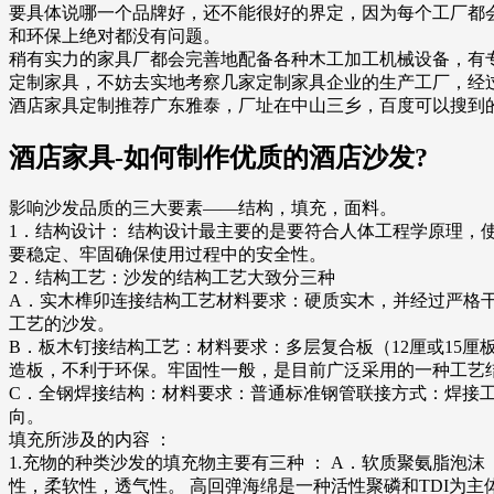
要具体说哪一个品牌好，还不能很好的界定，因为每个工厂都
和环保上绝对都没有问题。
稍有实力的家具厂都会完善地配备各种木工加工机械设备，有
定制家具，不妨去实地考察几家定制家具企业的生产工厂，经
酒店家具定制推荐广东雅泰，厂址在中山三乡，百度可以搜到
酒店家具-如何制作优质的酒店沙发?
影响沙发品质的三大要素——结构，填充，面料。
1．结构设计： 结构设计最主要的是要符合人体工程学原理
要稳定、牢固确保使用过程中的安全性。
2．结构工艺：沙发的结构工艺大致分三种
A．实木榫卯连接结构工艺材料要求：硬质实木，并经过严格
工艺的沙发。
B．板木钉接结构工艺：材料要求：多层复合板（12厘或15
造板，不利于环保。牢固性一般，是目前广泛采用的一种工艺
C．全钢焊接结构：材料要求：普通标准钢管联接方式：焊接
向。
填充所涉及的内容 ：
1.充物的种类沙发的填充物主要有三种 ： A．软质聚氨脂泡
性，柔软性，透气性。 高回弹海绵是一种活性聚磷和TDI为