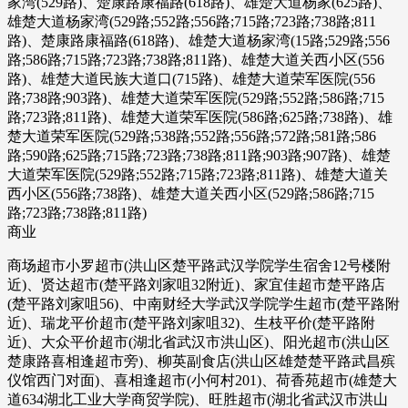
家湾(529路)、楚康路康福路(618路)、雄楚大道杨家(625路)、
雄楚大道杨家湾(529路;552路;556路;715路;723路;738路;811
路)、楚康路康福路(618路)、雄楚大道杨家湾(15路;529路;556
路;586路;715路;723路;738路;811路)、雄楚大道关西小区(556
路)、雄楚大道民族大道口(715路)、雄楚大道荣军医院(556
路;738路;903路)、雄楚大道荣军医院(529路;552路;586路;715
路;723路;811路)、雄楚大道荣军医院(586路;625路;738路)、雄
楚大道荣军医院(529路;538路;552路;556路;572路;581路;586
路;590路;625路;715路;723路;738路;811路;903路;907路)、雄楚
大道荣军医院(529路;552路;715路;723路;811路)、雄楚大道关
西小区(556路;738路)、雄楚大道关西小区(529路;586路;715
路;723路;738路;811路)
商业
商场超市小罗超市(洪山区楚平路武汉学院学生宿舍12号楼附
近)、贤达超市(楚平路刘家咀32附近)、家宜佳超市楚平路店
(楚平路刘家咀56)、中南财经大学武汉学院学生超市(楚平路附
近)、瑞龙平价超市(楚平路刘家咀32)、生枝平价(楚平路附
近)、大众平价超市(湖北省武汉市洪山区)、阳光超市(洪山区
楚康路喜相逢超市旁)、柳英副食店(洪山区雄楚楚平路武昌殡
仪馆西门对面)、喜相逢超市(小何村201)、荷香苑超市(雄楚大
道634湖北工业大学商贸学院)、旺胜超市(湖北省武汉市洪山