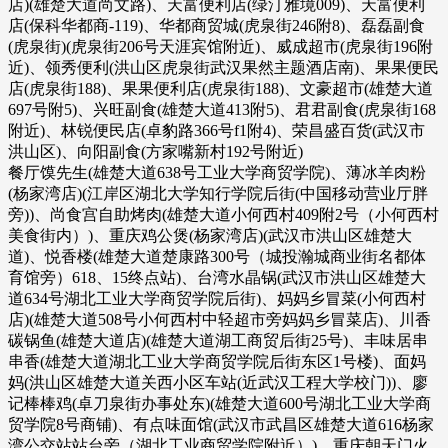
店)(雄楚大道尚文路)、天富便利店(绿汀雅境009)、天富便利
店(保科华都商-119)、华都商贸城(虎泉街246附8)、磊磊副食
(虎泉街)(虎泉街206号天涯宾馆附近)、威成超市(虎泉街196附
近)、领秀便利(洪山区虎泉街武汉果然主题酒店南)、果果便民
店(虎泉街188)、果果便利店(虎泉街188)、文豪超市(雄楚大道
697号附5)、兴旺副食(雄楚大道413附5)、君君副食(虎泉街168
附近)、林锐便民店(卓豹路366号f1附4)、荣昌盛百货(武汉市
洪山区)、向阳副食(方家嘴新村192号附近)
餐厅馍先生(雄楚大道638号工业大学商贸学院)、薄冰羊肉粉
(杨家湾店)(江岸区湖北大学知行学院后街(中国移动营业厅胖
旁))、尚食宫自助烤肉(雄楚大道小何西村409附2号（小何西村
美食街内）)、重庆鸡公煲(杨家湾店)(武汉市洪山区雄楚大
道)、悦香楼(雄楚大道楚康路300号（城投瀚城商业街名都体
育馆旁）618、15终点站)、台湾水晶锅(武汉市洪山区雄楚大
道634号湖北工业大学商贸学院后街)、妈妈乡冒菜(小何西村
店)(雄楚大道508号小何西村中轻超市旁妈妈乡冒菜店)、川香
碳锅鱼(雄楚大道店)(雄楚大道湖工商贸后街25号)、丰味居串
串香(雄楚大道湖北工业大学商贸学院后街东区1号楼)、面妈
妈(洪山区雄楚大道关西小区车站(近武汉工程大学校门))、廖
记棒棒鸡(卓刀泉街办事处东)(雄楚大道600号湖北工业大学商
贸学院8号商铺)、有点味面馆(武汉市武昌区雄楚大道616杨家
湾公交站站台旁（湖北工业商贸学院附近）)、重庆朝天门火