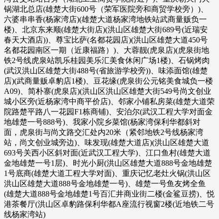
锅湖北总店(雄楚大街600号（荣军医院旁和商贸学校旁）)、
六婆串串香(杨家湾店)(雄楚大道杨家湾地铁站武商量贩负一
楼)、北京东来顺(雄楚大街店)(洪山区雄楚大街689号(近瑞安
春天大酒店))、尊宝比萨(名都花园店)(洪山区雄楚大道450号
名都花园南区一期（近康福路）)、大蓉靓(虎泉店)(虎泉街地
铁2号线虎泉站凯乐桂园美乐汇美食休闲广场1楼)、石锅烤肉
(武汉洪山区雄楚大街488号(省旅游学校旁))、味添面馆(雄楚
店)(武商量贩卓豹店1楼)、豆花缘(虎泉街公元铭美食城负一楼
A09)、简朴寨(虎泉店)(洪山区洪山区雄楚大街549号尚文创业
城小区旁(近杨家湾中商平价店)、邻家小铺私房菜(雄楚大道荣
院路楚平路八一花园F1栋商铺)、安泊尔(武汉工程大学对面金
地雄楚一号888号)、我家小院乡菜馆(杨家湾保利华都斜对
面，虎泉街与尚文路交汇处内20米（紧邻地铁2号线杨家湾
站，尚文创业城旁边)、味发现(雄楚大道店)(洪山区雄楚大道
693号关西小区斜对面(近武汉工程大学)、江口鱼村(雄楚大道
金地雄楚一号1层)、时光小厨(洪山区雄楚大道888号金地雄楚
1号底商(雄楚大道工程大学对面)、重庆记忆老灶火锅(洪山区
洪山区雄楚大道888号金地雄楚一号)、雄楚一号鱼友烤全鱼
(雄楚大道888号金地雄楚1号百汇井商业街二楼(金鲨豆捞)、悦
港茶餐厅(洪山区卓豹路保利华都A座流行视窗2楼(近地铁二号
线杨家湾站)