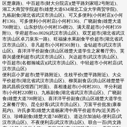
区楚康路)、中百超市(财大分院店)(楚平路刘家咀2号附近)、
湖工大商贸学院超市(雄楚大道634湖北工业大学商贸学院)、
九栋副食(湖北省武汉市洪山区)、可又多便利(小何村店)(小何
村136)、可多便利小何村店(小何村136)、广晓副食(雄楚大道
700附近)、山东炒坊(小何村354附2)、满天星超市(小何村359
附1)、学府超市no.0026(武汉市洪山区)、双芝超市(湖北省武汉
市洪山区卓刀泉东一路)、旺福缘水果副食平价超市(湖北省武
汉市洪山区)、非凡超市(小河村501附1)、金钻超市(武汉市洪
山区)、喜洋洋平价副食(洪山区雄楚大道学生之家餐厅旁)、芙
蓉兴盛便利超市(武汉市洪山区)、兴达超市(武汉市洪山区)、
中百超市(名都瀚城店)(武汉市洪山区)、中轻超市小何村店(武
汉市洪山区)
便利店小罗超市(楚平路附近)、生枝平价(楚平路附近)、大众
平价超市(湖北省武汉市洪山区)、柳英副食店(洪山区雄楚楚平
路武昌殡仪馆西门对面)、喜相逢超市(小何村201)、半分利超
市(小何村220附1)、九栋副食(湖北省武汉市洪山区)、广晓副
食(雄楚大道700附近)、喜洋洋平价副食(洪山区雄楚大道学生
之家餐厅旁)、昆仑好客(武汉市洪山区)、万富平价批发(康泰
苑内)、许氏参茸(雄楚大道杨家湾中商平价超市内(近关西小
区))、珍峰副食(雄楚大道746附近)、道达尔加油站-便利店(武
汉市洪山区)、不夜便利店(武汉市洪山区)、联合一百(尚文路