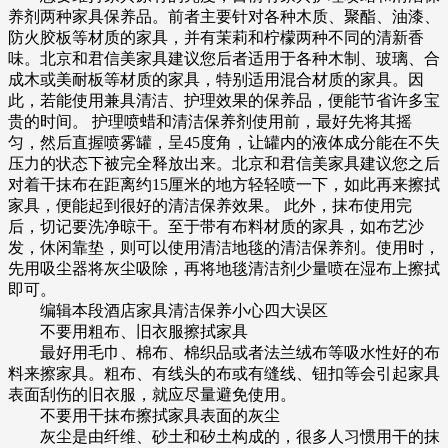
养剂两种家具保养品。前者主要针对各种木质、聚酯、油漆、
防火胶板等材质的家具，并有茉莉和柠檬两种不同的清新香
味。北京和君信美家具建议您后者适用于各种木制、玻璃、合
成木或美耐板等材质的家具，特别适用混合材质的家具。因
此，若能使用兼具清洁、护理效果的保养品，便能节省许多宝
贵的时间。 护理喷蜡和清洁保养剂使用前，最好先将其摇
匀，然后直握喷雾罐，呈45度角，让罐内的液体成分能在不失
压力的状态下被完全释放出来。北京和君信美家具建议您之后
对着干抹布在距离约15厘米的地方轻轻喷一下，如此再来擦拭
家具，便能起到很好的清洁保养效果。 此外，抹布使用完
后，切记要洗净晾干。至于带有布料材质的家具，如布艺沙
发，休闲靠垫，则可以使用清洁地毯的清洁保养剂。使用时，
先用吸尘器将灰尘吸除，再将地毯清洁剂少量喷在湿布上擦拭
即可。
编辑本段酒店家具清洁保养小心四大误区
不要用粗布、旧衣服擦拭家具
最好用毛巾、棉布、棉织品或者法兰绒布等吸水性好的布
料来擦家具。粗布、有线头的布或有缝线、钮扣等会引起家具
表面刮伤的旧衣服，就应尽量避免使用。
不要用干抹布擦拭家具表面的灰尘
灰尘是由纤维、砂土和矽土构成的，很多人习惯用干的抹