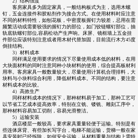
2）结构强度
客房家具多为固定家具，一般结构板式为主，选用木螺
钉，五金连接件和胶粘剂作为接合方式。在使用材料时应注意
不同的材料特性，如刨花板，中密度板握钉力较差，忌用在需
频繁活动或需要较强的握钉力的部位，如门铰链螺钉部位，抽
轨底轨螺钉部位,容易松动产生声响。床屏、镜框墙上五金挂
件部位应该特别注意或者用木材代替加固，目前流行木方45度
倒挂结构。
3）材料成本
同样满足使用要求的情况下尽量使用成本低的材料，在用
大块面材料的同时注意同种小块材料的使用，综合提高板材利
用率。客房家具一般数量较大，尽量使用计算机合理排料，大
块料与小块料综合利用，降低材料成本。不同的结构，要注意
材料成本的比较。
4）高效生产
同样材料成本的情况下，那种材料易于加工，那种工艺可
以节省工艺成本提高效率，特别在立铣、镂铣、雕刻工序中，
那种材料容易加工切削，容易光滑整洁。
5）运输安装
酒店楼层一般较高，要求家具重量轻便于运输。特别是有
些连体床背、有些加长写字台，电梯不能运输，货梯一般在家
具安装时已经拆除，如何安全运输，从材料重量与结构上需特