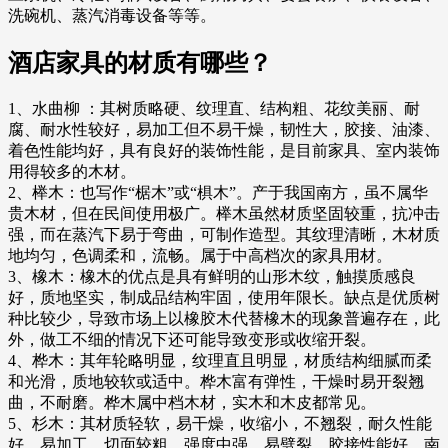
洗碗机、蒸汽消毒设备等等。
酒店家具的材质有哪些？
1、水曲柳 ：其树质略硬、纹理直、结构粗、花纹美丽、耐
腐、耐水性较好，易加工但不易干燥，韧性大，胶接、油漆、
着色性能均好，具有良好的装饰性能，是目前家具、室内装饰
用得较多的木材。
2、榉木：也写作“椐木”或“椇木”。产于我国南方，虽不属华
贵木材，但在民间使用极广。榉木虽然材质坚固较重，抗冲击
强，而在蒸汽下易于弯曲，可制作造型。其纹理清晰，木材质
地均匀，色调柔和，流畅。属于中高档次的家具用材。
3、橡木：橡木的优点是具有鲜明的山形木纹，触摸质感良
好，质地坚实，制成品结构牢固，使用年限长。缺点是优质树
种比较少，导致市场上以橡胶木代替橡木的现象普遍存在，此
外，做工不细的情况下还可能导致变形或收缩开裂。
4、桦木：其年轮略明显，纹理直且明显，材质结构细腻而柔
和光滑，质地较软或适中。桦木富有弹性，干燥时易开裂翘
曲，不耐磨。桦木属中档木材，实木和木皮都常见。
5、杉木：其材质轻软，易干燥，收缩小，不翘裂，耐久性能
好、易加工，切面较粗、强度中强、易劈裂，胶接性能好，南