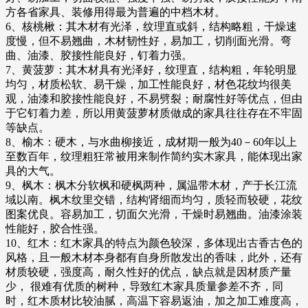
方各省家具、装修用得最为普遍的中档木材。
6、核桃楸：其木材有光泽，纹理直或斜，结构略粗，干燥速
度慢，但不易翘曲，木材韧性好，易加工，切削面光滑。弯
曲、油漆、胶接性能良好，钉着力强。
7、黄菠萝：其木材具有光泽好，纹理直，结构粗，年轮明显
均匀，材质松软、易干燥，加工性能良好，材色花纹均很美
观，油漆和胶接性能良好，不易劈裂；耐腐性好等优点，但由
于它钉着力差，所以用黄菠萝材质做成的家具往往存在不牢固
等缺点。
8、榆木：硬木，与水曲柳接近，成材期一般为40－60年以上
至数百年，纹理粗狂常被用来制作简约实木家具，能体现出家
具的大气。
9、枫木：枫木分软枫和硬枫两种，属温带木材，产于长江流
域以南。枫木纹里交错，结构肾细而均匀，质轻而较硬，花纹
图案优良。容易加工，切面欠光滑，干燥时易翘曲。油漆涂装
性能好，胶合性强。
10、红木：红木家具的特点为颜色较深，多体现出古香古色的
风格，且一般木材本身都有自身所散发出的香味，此外，还有
材质较硬，强度高，耐久性好的优点，缺点就是因材质产量
少， 很难有优质的树种，导致红木家具质量参差不齐，同
时，红木质材比较油腻，高温下容易返油，加之加工难度高，