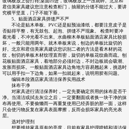
玻璃板放上会打转;桌面凹进，玻璃板放上一压就碎。北京和
君信美家具建议您注意检查柜门，抽屉的分缝不能过大，要讲
究横平坚直，门子不能下垂。
5、贴面酒店家具拼缝严不严
不论是贴木单板、PVC还是贴预油漆纸，都要注意皮子是
否贴得平整，有无鼓包、起泡、拼缝不严现象。 检查时要冲
着光看，不冲光看不出来。水曲柳木单板贴面酒店家具比较损
坏，一般只能用两年。就木单板来说，刨边的单板比旋切的
好。北京和君信美家具建议您识别二者的方法是看木材的花
纹，刨切的单板木材纹理直而密，旋切的单板花纹曲而疏。刨
花板贴面酒店家具，着地部分必须封边，不封边板就会吸潮、
发胀而损坏。一般贴面酒店家具边角地方容易翘起来，挑选时
可以用手扣一下边角，如果一扣就起来，说明用胶有问题。
编辑本段酒店家具清洁保养实用战术
抹布干净
对家具进行清洁保养时，一定先要确定所用的抹布是否干
净。当清洁或拭去灰尘之后，一定要翻面或者换一块干净的抹
布再使用。不要偷懒而一再重复使用已经弄脏的那一面，这样
只会使污物反复在家具表面摩擦，反而会损坏家具的亮光表
层。
选对护理剂
想要维持家具原有的亮度，目前有家具护理喷蜡和清洁保