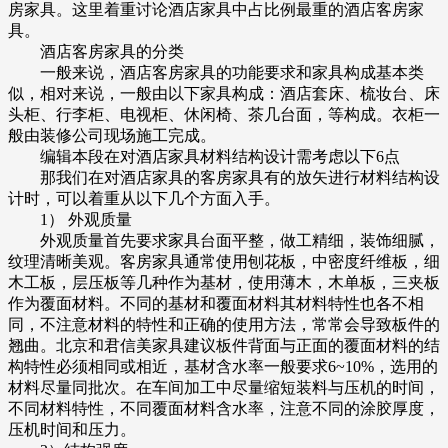
房家具。这里着重讨论酒店家具中占比例最重的酒店客房家
具。
酒店客房家具的分类
一般来说，酒店客房家具的功能要求和家具构成基本类
似，相对来说，一般由以下家具构成：酒店套床、梳妆台、床
头柜、行李柜、电视柜、休闲椅、茶几台面，等构成。衣柜一
般由装修公司现场施工完成。
编辑本段在对酒店家具材料结构设计需考虑以下6点
那我们在对酒店家具的客房家具有的放矢进行材料结构设
计时，可以着重从以下几个方面入手。
1） 外观质量
外观质量首先要求家具台面平整，做工精细，装饰细腻，
纹理清晰美观。客房家具通常使用刨花板，中密度纤维板，细
木工板，层压板等几种作为基材，使用薄木，木单板，三夹板
作为覆面材料。不同的基材和覆面材料其材料特性也各不相
同，不注意材料的特性和正确的使用方法，常常会导致板件的
翘曲。北京和君信美家具建议板件背面与正面的覆面材料的结
构特性必须相同或相近，基材含水率一般要求6~10%，选用的
材料尽量同批次。在车间加工中尽量缩短装料与压机的时间，
不同材料特性，不同覆面材料含水率，注意不同的涂胶厚度，
压机时间和压力。