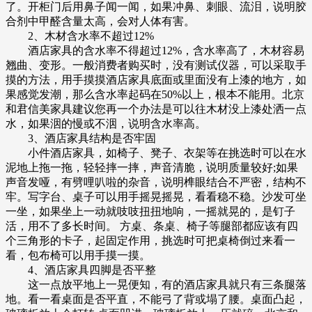
了。开柜门后用鼻子闻一闻，如果冲鼻、刺眼、流泪，说明胶
合剂中甲醛含量太高，会对人体有害。
2、木材含水率不超过12%
酒店家具的含水率不得超过12%，含水率高了，木材容易
翘曲、变形。一般消费者购买时，没有测试仪器，可以采取手
摸的方法，用手摸摸酒店家具底面或里面没有上漆的地方，如
果感觉发潮，那么含水率起码在50%以上，根本不能用。北京
和君信美家具建议您再一个办法是可以往木材没上漆处洒一点
水，如果洇的慢或不洇，说明含水率高。
3、酒店家具结构是否牢固
小件酒店家具，如椅子、凳子、衣架等在挑选时可以在水
泥地上拖一拖，轻轻摔一摔，声音清脆，说明质量较好;如果
声音发哑，有劈哩叭啦的杂音，说明榫眼结合不严密，结构不
牢。写字台、桌子可以用手摇晃摇晃，看看稳不稳。沙发可坐
一坐，如果坐上一动就吱吱扭扭地响，一摇就晃的，是钉子
活，用不了多长时间。 方桌、条桌、椅子等腿部都应该有四
个三角形的卡子，起固定作用，挑选时可把桌椅倒过来看一
看，包布椅可以用手摸一摸。
4、酒店家具四脚是否平整
这一点放平地上一晃便知，有的酒店家具就只有三条腿落
地。看一看桌面是否平直，不能弓了背或塌了腰。桌面凸起，