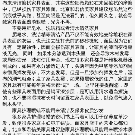
布来清洁擦拭家具表面。其实这些细微颗粒在来回擦拭的摩擦
中，已经损伤了家具漆面。北京和君信美家具建议您虽然这些
刮痕微乎其微，甚至肉眼是无法看到的，但久而久之，就会导
致家具表面黯淡粗糙，光亮不再。
不要用肥皂水、洗洁精或者清水清洗家具
肥皂水、洗洁精等清洁产品不仅不能有效地去除堆积在家
具表面的灰尘，也无法去除打光前的矽砂微粒，而且因为它们
具有一定腐蚀性，因而会损伤家具表面，让家具的漆面变得黯
淡无光。 同时，如果水分渗透到木头里，还会导致木材发霉
或局部变形，减短使用寿命。现在很多家具都是纤维板机器压
制成的，如果有水分渗透进去了，头两年因为甲醛等添加剂尚
未彻底挥发完毕，不大会发霉。但是一旦添加剂挥发之后，湿
布的潮气就会引发了家具发霉，如果楼层较低的住户，家里的
家具就有可能每年黄梅天都“霉”一场。 这里还要提醒您，即
使有些家具表面用的是钢琴漆涂层，是可以用清水适当擦洗
的，也不要将湿抹布长时间留置在家具表面上，以免湿气渗入
到木头里。
家具护理喷蜡不能用来清洁及保养皮质沙发
很多家具护理喷蜡的说明书上写着可以用于保养皮革沙
发，致使很多家庭主妇犯了错误。而家具店里的营业员都知
道，北京和君信美家具建议您家具护理喷蜡只能用来喷涂木质