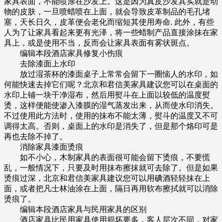
家具表面，不能喷涂在沙发上。这是因为真皮沙发其实就是动
物的皮肤，一旦喷蜡喷在上面，就会导致皮革制品的毛孔堵
塞，天长日久，皮革便会老化而缩短其使用寿命. 此外，有些
人为了让家具看起来更有光泽，将一些蜡制产品直接涂抹在家
具上，或是使用不当，反而会让家具表面有雾状斑点。
编辑本段酒店家具修复小伤痕
去除漆面上水印
放过湿茶杯的漆面桌子上常常会留下一圈恼人的水印，如
何能快速去掉它们呢？北京和君信美家具建议您可以在桌面的
水印上铺一块干净湿布，然后用熨斗在上面以较低的温度熨
烫，这样便能使渗入漆膜的湿气蒸发出来，从而使水印消失。
不过使用此方法时，使用的抹布不能太薄，熨斗的温度又不可
调得太高。否则，桌面上的水印是消失了，但是那个烙印可是
再也去除不掉了。
消除家具漆面烫痕
如不小心，木制家具的表面很可能会留下烫痕，不要慌
乱，一般情况下，只要及时用抹布擦抹就可去除了。但是如果
烫痕过深，北京和君信美家具建议您可以用碘酒轻轻抹在上
面，或者把凡士林油涂在上面，隔日再用软布擦拭就可以消除
烫痕了。
编辑本段酒店家具与民用家具的区别
酒店家具比民用家具使用损坏要多，客人层次不同，对家