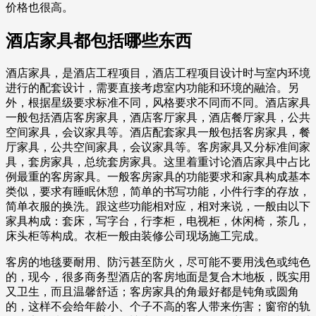
价格也很高。
酒店家具都包括哪些东西
酒店家具，是酒店工程项目，酒店工程项目设计时与室内环境
进行的配套设计，需要直接考虑室内功能和环境的融洽。另
外，根据星级要求标准不同，风格要求不同而不同。酒店家具
一般包括酒店客房家具，酒店客厅家具，酒店餐厅家具，公共
空间家具，会议家具等。酒店配套家具一般包括客房家具，餐
厅家具，公共空间家具，会议家具等。客房家具又分标准间家
具，套房家具，总统套房家具。这里着重讨论酒店家具中占比
例最重的客房家具。一般客房家具的功能要求和家具构成基本
类似，要求有睡眠休憩，简单的书写功能，小件行李的存放，
简单衣服的换洗。跟这些功能相对应，相对来说，一般由以下
家具构成：套床，写字台，行李柜，电视柜，休闲椅，茶几，
床头柜等构成。衣柜一般由装修公司现场施工完成。
客房的地毯要耐用、防污甚至防火，尽可能不要用浅色或纯色
的，现今，很多商务型酒店的客房地面是复合木地板，既实用
又卫生，而且温馨舒适；客房家具的角最好都是钝角或圆角
的，这样不会给年龄小、个子不高的客人带来伤害；窗帘的轨