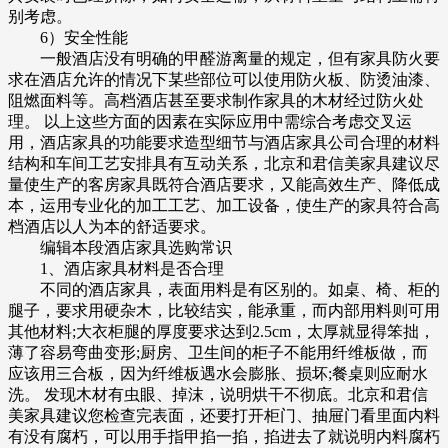
别考虑。
6）安全性能
一般酒店没有明确的甲醛游离量的规定，但有家具防火要
求在酒店允许的情况下某些部位可以使用防火板、防烫油漆、
阻燃面料等。高档酒店甚至要求制作家具的木材经过防火处
理。 以上这些方面的因素在实际应用中需综合考虑交叉运
用，酒店家具的功能要求造型细节与酒店家具公司合理的材料
结构和车间工艺安排具有互动关系，北京和君信美家具建议尽
量使生产的客房家具既符合酒店要求，又能高效生产、降低成
本，运用专业化的加工工艺、加工设备，使生产的家具符合高
档酒店以人为本的舒适要求。
编辑本段酒店家具选购常识
1、酒店家具材料是否合理
不同的酒店家具，表面用料是有区别的。如桌、椅、柜的
腿子，要求用硬杂木，比较结实，能承重，而内部用料则可用
其他材料;大衣柜腿的厚度要求达到2.5cm，太厚就显得笨拙，
薄了容易弯曲变形;厨房、卫生间的柜子不能用纤维板做，而
应该用三合板，因为纤维板遇水会膨胀、损坏;餐桌则应耐水
洗。 发现木材有虫眼、掉沫，说明烘干不彻底。北京和君信
美家具建议您检查完表面，还要打开柜门、抽屉门看里面内料
有没有腐朽，可以用手指甲掐一掐，掐进去了就说明内料腐朽