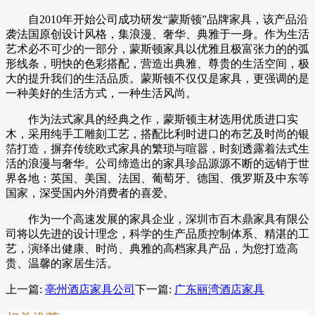
自2010年开始公司成功研发“蒙斯顿”品牌家具，该产品沿
袭法国原创设计风格，集浪漫、奢华、典雅于一身。作为生活
艺术必不可少的一部分，蒙斯顿家具以优雅且极富张力的的弧
形线条，明快的色彩搭配，营造出典雅、尊贵的生活空间，极
大的提升我们的生活品质。蒙斯顿不仅仅是家具，更强调的是
一种美好的生活方式，一种生活风尚。
作为法式家具的经典之作，蒙斯顿主材选用优质进口实
木，采用纯手工雕刻工艺，搭配比利时进口的布艺及时尚的银
箔打造，摒弃传统欧式家具的繁琐与喧嚣，时刻透露着法式生
活的浪漫与奢华。公司缔造出的家具珍品源源不断的远销于世
界各地：英国、美国、法国、葡萄牙、德国、俄罗斯及中东等
国家，深受国内外消费者的喜爱。
作为一个高速发展的家具企业，深圳市百木鼎家具有限公
司将以先进的设计理念，科学的生产品质控制体系、精湛的工
艺，演绎出健康、时尚、典雅的高档家具产品，为您打造高
贵、温馨的家居生活。
上一篇:
亳州酒店家具公司
下一篇:
广东丽湾酒店家具