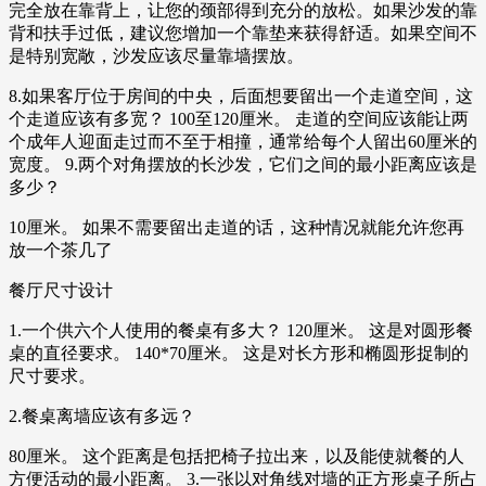
完全放在靠背上，让您的颈部得到充分的放松。如果沙发的靠
背和扶手过低，建议您增加一个靠垫来获得舒适。如果空间不
是特别宽敞，沙发应该尽量靠墙摆放。
8.如果客厅位于房间的中央，后面想要留出一个走道空间，这
个走道应该有多宽？ 100至120厘米。 走道的空间应该能让两
个成年人迎面走过而不至于相撞，通常给每个人留出60厘米的
宽度。 9.两个对角摆放的长沙发，它们之间的最小距离应该是
多少？
10厘米。 如果不需要留出走道的话，这种情况就能允许您再
放一个茶几了
餐厅尺寸设计
1.一个供六个人使用的餐桌有多大？ 120厘米。 这是对圆形餐
桌的直径要求。 140*70厘米。 这是对长方形和椭圆形捉制的
尺寸要求。
2.餐桌离墙应该有多远？
80厘米。 这个距离是包括把椅子拉出来，以及能使就餐的人
方便活动的最小距离。 3.一张以对角线对墙的正方形桌子所占