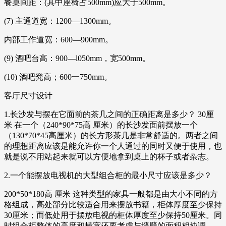
餐桌间距：(其中座椅占500mm)应大于500mm。
(7) 主通道宽：1200—1300mm。
内部工作道宽：600—900mm。
(9) 酒吧台高：900—l050mm，宽500mm。
(10) 酒吧凳高；600一750mm。
客厅尺寸设计
1.长沙发与摆在它面前的茶几之间的正确距离是多少？ 30厘
米 在一个（240*90*75高 厘米）的长沙发面前摆放一个
（130*70*45高厘米）的长方形茶几是非常舒适的。两者之间
的理想距离应该是能允许你一个人通过的同时又便于使用，也
就是说不用站起来就可以方便地拿到桌上的杯子或者杂志。
2.一个能摆放电视机的大型组合柜的最小尺寸应该是多少？
200*50*180高 厘米 这种类型的家具一般都是由大小不同的方
格组成，高处部分比较适合用来摆放书籍，柜体厚度至少保持
30厘米；而低处用于摆放电视的柜体厚度至少保持50厘米。同
时组合柜整体的高度和横宽还要考虑与墙壁的面积相协调。