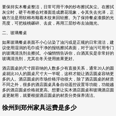
要保持实木餐桌整洁，日常可用干净的纱布擦拭灰尘。在擦拭
灰尘时，硬干布擦会对漆面造成磨花现象，令其失去光泽，正
确方法是用软棉布顺着木纹来回轻擦。为了保持餐桌漆膜的光
亮度，可把核桃碾碎、去皮，再用三层纱布去油抛光。
二、玻璃餐桌
如果玻璃餐桌表面不小心沾染了油污或是正规的日常清洁，建
议使用湿润的毛巾或干净的报纸擦拭表面，对于油污可用专门
的玻璃清洗剂去擦拭。小编悄悄告诉你，白酒其实是非常好的
玻璃清洗剂，尤其在冬天使用效果更好。
酒店圆桌的尺寸跟容纳的人数多少有直接关系，通常20人的圆
桌就比10人的圆桌尺寸大一半呢，这样才能让酒店圆桌容纳更
多的人。酒店圆桌的市场价格浮动很大，除了酒店圆桌的材质
不同之外，很多的酒店圆桌具备自动遥控设置等功能，功能越
多的酒店圆桌价格就更高。想要让实木酒店圆桌和玻璃酒店圆
桌更耐用，就要根据酒店圆桌的材质分类保养清洁。
徐州到郑州家具运费是多少