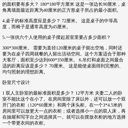
的面积要有多大？ 180*180平方厘米 这是一张边长90厘米，桌
角离墙面最近距离为40厘米的正方形桌子所占的最小面积。
4.桌子的标准高度应是多少？ 72厘米。 这是桌子的中等高
度，而椅子是通常高度为45厘米。
5.一张供六个人使用的桌子摆起居室里要占多少面积？
300*300厘米。 需要为直径120厘米的桌子留出空地，同时还
要为在桌子四周就餐的人留出活动空间。这个方案适合于那种
大客厅，面积至少达到600*350厘米。 6.吊灯和桌面之间最合
适的距离应该是多少？ 70厘米。 这是能使桌面得到完整的、
均匀照射的理想距离。
卧室尺寸设计
1 双人主卧室的最标准面积是多少？ 12平方米 夫妻二人的卧
室不能比这个在小了。在房间里除了床以外，还可以放一个双
开门的衣柜（120*60厘米）和两个床头柜。在一个3*4.5米的
房间里可以放更大一点的衣柜；或者选择小一点的双人床，再
在抽屉和写字台之间选择其一。就可以在摆放衣柜的地方选择
一个带更衣间的衣柜。