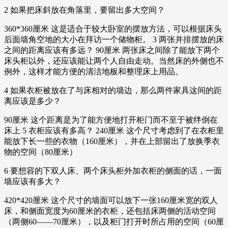
2 如果把床斜放在角落里，要留出多大空间？
360*360厘米 这是适合于较大卧室的摆放方法，可以根据床头
后面墙角空地的大小在拜访一个储物柜。 3 两张并排摆放的床
之间的距离应该有多远？ 90厘米 两张床之间除了能放下两个
床头柜以外，还应该能让两个人自由走动。当然床的外侧也不
例外，这样才能方便的清洁地板和整理床上用品。
4 如果衣柜被放在了与床相对的墙边，那么两件家具这间的距
离应该是多少？
90厘米 这个距离是为了能方便地打开柜门而不至于被绊倒在
床上 5 衣柜应该有多高？ 240厘米 这个尺寸考虑到了在衣柜里
能放下长一些的衣物（160厘米），并在上部留出了放换季衣
物的空间（80厘米）
6 要想容的下双人床、两个床头柜外加衣柜的侧面的话，一面
墙应该有多大？
420*420厘米 这个尺寸的墙面可以放下一张160厘米宽的双人
床，和侧面宽度为60厘米的衣柜，还包括床两侧的活动空间
（两侧60——70厘米），以及柜门打开时所占用的空间（60厘