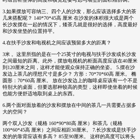
3.如果摆放可容纳三、四个人的沙发，那么应该选择多大的茶
几来搭配呢？ 140*70*45高 厘米 在沙发的体积很大或是两个
长沙发摆在一起的情况下，矮茶几就是很好的选择，高度最好
和沙发坐垫的位置持平。
4.在扶手沙发和电视机之间应该预留多大的距离？
3米 。这里所指的是在一个25英寸的电视与扶手沙发或长沙发
之间最短的距离。此外，摆放电视机的柜面高度应该在40厘米
到120厘米之间，这样才能使观众保持正确的坐姿。 5.摆在沙
发边上茶几的理想尺寸是多少？ 方形：70*70*60高 厘米。 椭
圆形：70*60高 厘米。 放在沙发边上的咖啡桌应该有一个不是
特别大的桌面，但要选那种较高的类型，这样即使坐着的时候
也能方便舒适地取到桌上的东西。
6.两个面对面放着的沙发和摆放在中间的茶几一共需要占据多
大的空间？
两个双人沙发（规格 160*90*80高 厘米）和茶几（规格
100*60*45高 厘米）之间应相距30厘米。 7.长沙发或是扶手沙
发的的靠背应该有多高？ 85至90厘米。 这样的高度可以将头