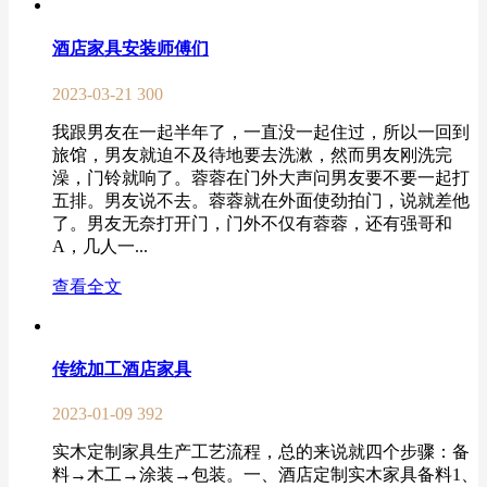
酒店家具安装师傅们
2023-03-21
300
我跟男友在一起半年了，一直没一起住过，所以一回到
旅馆，男友就迫不及待地要去洗漱，然而男友刚洗完
澡，门铃就响了。蓉蓉在门外大声问男友要不要一起打
五排。男友说不去。蓉蓉就在外面使劲拍门，说就差他
了。男友无奈打开门，门外不仅有蓉蓉，还有强哥和
A，几人一...
查看全文
传统加工酒店家具
2023-01-09
392
实木定制家具生产工艺流程，总的来说就四个步骤：备
料→木工→涂装→包装。一、酒店定制实木家具备料1、