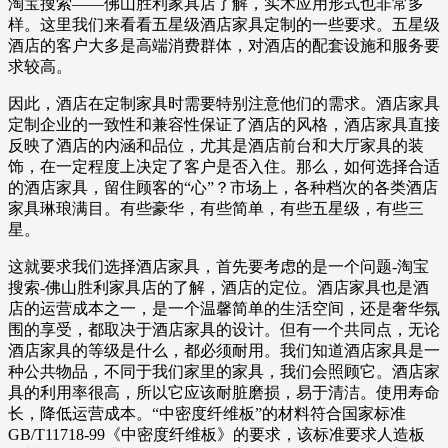
淘宝搜索——佛山胜利家具店了解，实木应用形式也非常多
样。这里我们来看看五星级酒店家具定制的一些要求。五星级
酒店的客户大多是高端消费群体，对酒店的配套设施和服务要
求较高。
因此，酒店在定制家具时需要特别注意他们的需求。酒店家具
定制企业的一致性和兼容性保证了酒店的风格，酒店家具直接
反映了酒店的内涵和品位，尤其是酒店前台和大厅家具的装
饰，在一定程度上决定了客户是否入住。那么，如何选择合适
的酒店家具，留住顾客的“心”？市场上，各种档次的各类酒店
家具琳琅满目。有些豪华，有些简单，有些五星级，有些三
星。
这就要求我们选择酒店家具，首先要考虑的是一个问题-淘宝
搜索-佛山胜利家具店的了解，酒店的定位。酒店家具也是酒
店的运营成本之一，是一个温馨简单的生活空间，还是奢华氛
围的享受，都取决于酒店家具的设计。但有一个共同点，无论
酒店家具的等级是什么，都必须耐用。我们知道酒店家具是一
种公共物品，不同于我们家里的家具，我们会照顾它。酒店家
具的利用率很高，所以它应该耐脏磨损，易于清洁。使用寿命
长，降低运营成本。“中密度纤维板”的材料符合国家标准
GB/T11718-99《中密度纤维板》的要求，该标准要求人造板