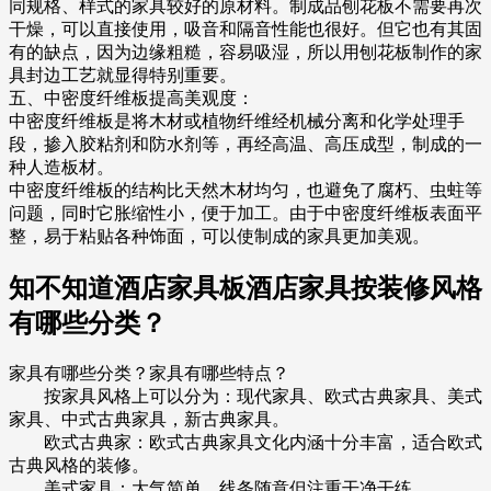
同规格、样式的家具较好的原材料。制成品刨花板不需要再次
干燥，可以直接使用，吸音和隔音性能也很好。但它也有其固
有的缺点，因为边缘粗糙，容易吸湿，所以用刨花板制作的家
具封边工艺就显得特别重要。
五、中密度纤维板提高美观度：
中密度纤维板是将木材或植物纤维经机械分离和化学处理手
段，掺入胶粘剂和防水剂等，再经高温、高压成型，制成的一
种人造板材。
中密度纤维板的结构比天然木材均匀，也避免了腐朽、虫蛀等
问题，同时它胀缩性小，便于加工。由于中密度纤维板表面平
整，易于粘贴各种饰面，可以使制成的家具更加美观。
知不知道酒店家具板酒店家具按装修风格
有哪些分类？
家具有哪些分类？家具有哪些特点？
按家具风格上可以分为：现代家具、欧式古典家具、美式
家具、中式古典家具，新古典家具。
欧式古典家：欧式古典家具文化内涵十分丰富，适合欧式
古典风格的装修。
美式家具：大气简单，线条随意但注重干净干练。