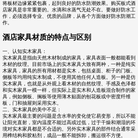
将板材边缘紧紧包裹，起到良好的防水防潮效果。购买板式酒
店家具是非常重要的。水滴和水蒸气无处不在。要做好防水工
作，必须选择专业、优质的品牌，从各个方面做好防水防潮工
作。
酒店家具材质的特点与区别
一、认知实木家具：
实木家具是指由天然木材制成的家具，家具表面一般都能看到
木材的纹理。目前市场上的实木家具大致有两种，一种是纯实
木家具，家具的所有用材都是实木，包括桌面、柜子的门板、
侧板等均用纯实木制成，不使用其他任何人造板。另一种是仿
实木家具，也就是从外观上看木材的自然纹理、手感及色泽都
和实木家具一模一样，但实际上是实木和人造板混合制作的家
具，例如侧板、搁板等使用薄木贴面的刨花板或中密度纤维
板，门和抽屉则采用实木。
二、实木家具的美中不足：
实木家具最主要的问题是含水率的变化使它易变形，所以不能
让阳光直射，室内温度不能过高或过低，过于干燥和潮湿的环
境对实木家具都是不合适的。另外实木家具的部件结合通常采
用榫结构和胶粘剂，成品一般不能拆卸，搬运很不方便。