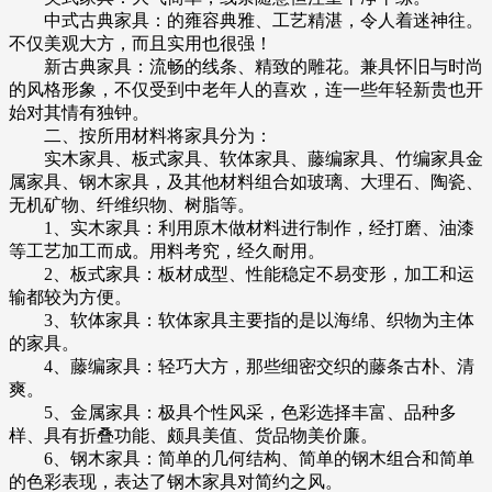
中式古典家具：的雍容典雅、工艺精湛，令人着迷神往。
不仅美观大方，而且实用也很强！
新古典家具：流畅的线条、精致的雕花。兼具怀旧与时尚
的风格形象，不仅受到中老年人的喜欢，连一些年轻新贵也开
始对其情有独钟。
二、按所用材料将家具分为：
实木家具、板式家具、软体家具、藤编家具、竹编家具金
属家具、钢木家具，及其他材料组合如玻璃、大理石、陶瓷、
无机矿物、纤维织物、树脂等。
1、实木家具：利用原木做材料进行制作，经打磨、油漆
等工艺加工而成。用料考究，经久耐用。
2、板式家具：板材成型、性能稳定不易变形，加工和运
输都较为方便。
3、软体家具：软体家具主要指的是以海绵、织物为主体
的家具。
4、藤编家具：轻巧大方，那些细密交织的藤条古朴、清
爽。
5、金属家具：极具个性风采，色彩选择丰富、品种多
样、具有折叠功能、颇具美值、货品物美价廉。
6、钢木家具：简单的几何结构、简单的钢木组合和简单
的色彩表现，表达了钢木家具对简约之风。