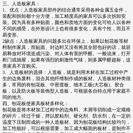
三、人造板家具：
1、优点：人造板家具部件的结合通常采用各种金属五金件，
装配和拆卸都十分方便，加工精度高的家具可以多次拆卸安
装。因为具有多种贴面，颜色和质地方面的变化可给人以各种
不同的感受，在外形设计上也有很多变化，具有个性，而且不
易变形。
2缺点：人造板家具的问题多出在环保上，如果以刨花板等材
料制作家具，而贴面、封边时又没有将其全部包好的话，就容
易释放对环境造成污染、对人体有害的甲醛。一般说来，打开
柜门或抽屉，如果有强烈的刺激性气味，则多属甲醛超标，这
类家具不宜购买。
3、人造板材的选择：人造板，就是利用木材在加工过程中产
生的边角废料，混合其他纤维制作成的板材。人造板材种类很
多，常用的有刨花板、中密度板、细木工板(大芯板)、胶合
板，以及防火板等装饰型人造板，可根据各自特点用于家庭不
同的地方。
四、刨花板使家具板材多样化：
刨花板是将木材加工过程中的边角料、木屑等切削成一定规格
的碎片，经过干燥，拌以胶粘剂、硬化剂、防水剂，在一定的
温度下压制而成的一种人造板材。因为刨花板结构比较均匀，
加工性能好，可以根据需要，加工成大幅面的板材，是制作不