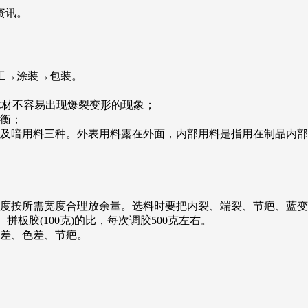
资讯。
工→涂装→包装。
木材不容易出现爆裂变形的现象；
平衡；
以及暗用料三种。外表用料露在外面，内部用料是指用在制品内
宽度按所需宽度合理放余量。选料时要把内裂、端裂、节疤、蓝
拼板胶(100克)的比，每次调胶500克左右。
短差、色差、节疤。
。