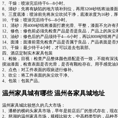
7、干燥：喷涂完后待干6—8小时。
8、清砂：先将有缺陷的地方填补到位，再用320#砂纸将油
9、三度底漆：喷涂前先将灰尘吹拭干净，底漆浓度为16秒，
10、干燥：喷涂完后待干6—8小时。
11、清砂：用400#砂纸将漆面打磨光滑、平整，漆面不允许有
12、修色：修色前必须先检查产品是否是良品，产品上的灰
13、油砂：修色后的产品须待干4—6小时，再以800#砂纸
14、面漆：面漆前需先检查产品是否属于良品，产品表面是否
15、干燥：最少待干4小时，才可以送去包装部。
四、酒店定制实木家具包装
1、检验，目视：检查产品整体颜色搭配是否一致，不能有深
摸油漆面，检查表面是否光滑，是否有颗粒存在。用手感觉油
2、点色：对工件表面的瑕疵进行修补。
3、吹尘：将工件表面的灰尘吹干净。
4、包装：包装产品。
温州家具城有哪些 温州各家具城地址
温州家具城比较悠久的几大市场：
1、潘桥的横屿头家具市场，早年是前店后厂的形式存在，现
2、慈湖的温州家具市场，规模比较大，中高档类型的，品种