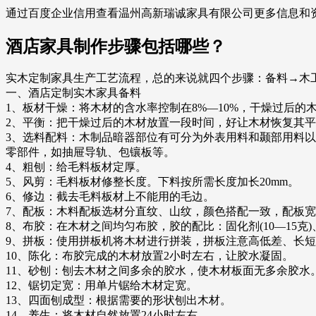
通过百度企业信用查看温州高新瑞诚家具有限公司更多信息和
酒店家具制作步骤包括哪些？
实木定制家具生产工艺流程，总的来说就四个步骤：备料→木
一、酒店定制实木家具备料
1、板材干燥：将木材的含水率控制在8%—10%，干燥过后的
2、平衡：把干燥过后的木材放置一段时间，好让木材恢复其
3、选料配料：木制品暗器部位有可分为外表用料和颞部用料
零部件，如抽屉导轨、包镶板等。
4、粗刨：给毛料板材定厚。
5、风剪：毛料板材修整长度。下料按所需长度加长20mm。
6、修边：截去毛料板材上不能用的毛边。
7、配板：木料配板选材分直纹、山纹，颜色搭配一致，配板
8、布胶：在木材之间均匀布胶，胶的配比：固化剂(10—15克)、
9、拼板：使用拼板机将木材进行拼装，拼板注意高低差、长
10、陈化：布胶完成的木材放置2小时左右，让胶水凝固。
11、砂刨：刨去木材之间多余的胶水，使木材板面无多余胶水
12、锯切定宽：用单片锯给木材定宽。
13、四面刨成型：根据需要的形状刨出木材。
14、养生：将木材自然放置24小时左右。