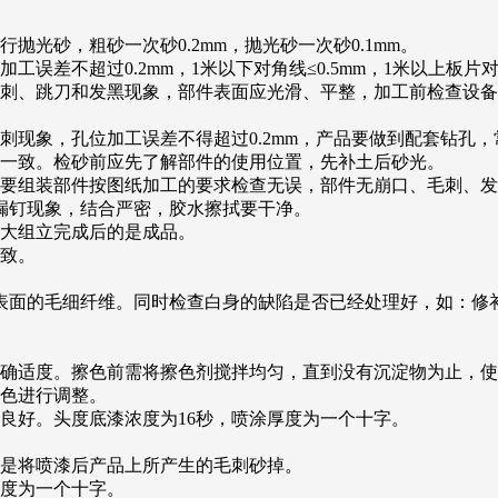
光砂，粗砂一次砂0.2mm，抛光砂一次砂0.1mm。
误差不超过0.2mm，1米以下对角线≤0.5mm，1米以上板片对
毛刺、跳刀和发黑现象，部件表面应光滑、平整，加工前检查设
刺现象，孔位加工误差不得超过0.2mm，产品要做到配套钻孔
角一致。检砂前应先了解部件的使用位置，先补土后砂光。
有要组装部件按图纸加工的要求检查无误，部件无崩口、毛刺、
漏钉现象，结合严密，胶水擦拭要干净。
于大组立完成后的是成品。
一致。
材表面的毛细纤维。同时检查白身的缺陷是否已经处理好，如：修
正确适度。擦色前需将擦色剂搅拌均匀，直到没有沉淀物为止，
底色进行调整。
良好。头度底漆浓度为16秒，喷涂厚度为一个十字。
要是将喷漆后产品上所产生的毛刺砂掉。
厚度为一个十字。