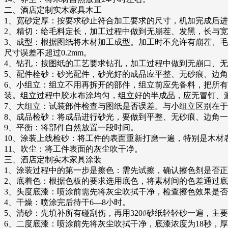
二、酒店定制实木家具木工
1、宽砂定厚：按要求砂止符合加工要求的尺寸，机加完成后进行抛
2、精切：给毛料定长，加工过程中做到无崩茬、发黑，长与宽加工
3、成型：根据图纸将木材加工成型。加工时不允许有崩茬、
尺寸误差不超过0.2mm。
4、钻孔：按图纸的工艺要求钻孔，加工过程中做到无崩口、无
5、配件栓砂：砂光配件，砂光好的成品应平整、无砂痕、边
6、小组立：组立不用再拆开的部件，组立前应先备料，把所
装。组立过程中胶水布涂均匀，组立好的半成品，应无冒钉、
7、大组立：试装部件检查与图纸是否误差。与小组立区别在
8、成品检砂：将成品进行砂光，要做到平整、无砂痕、边角
9、平衡：将部件自然放置一段时间。
10、涂装上线检砂：将工件的表面重新打磨一遍，特别是木
11、吹尘：将工件表面的灰尘吹干净。
三、酒店定制实木家具涂装
1、涂装过程中的第一步是擦色：需先试擦，确认擦色剂是否
2、底着色：根据色板的要求选用底色，将素材间的色差通过
3、头度底漆：喷涂前需先将灰尘吹拭干净，检查擦色效果是否
4、干燥：喷涂完后待干6—8小时。
5、清砂：先填补所有碰刮伤，再用320#砂纸轻轻砂一遍，主
6、二度底漆：喷涂前先将灰尘吹拭干净，底漆浓度为18秒，