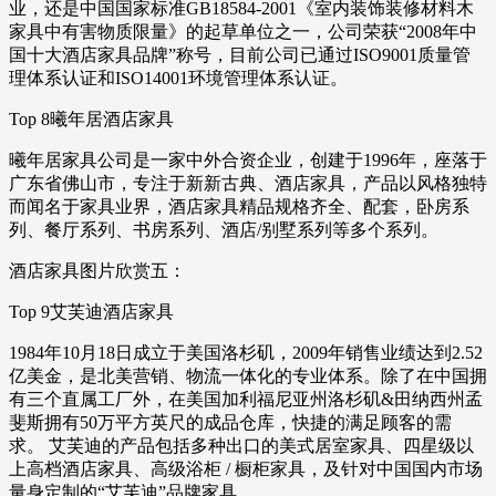
业，还是中国国家标准GB18584-2001《室内装饰装修材料木
家具中有害物质限量》的起草单位之一，公司荣获“2008年中
国十大酒店家具品牌”称号，目前公司已通过ISO9001质量管
理体系认证和ISO14001环境管理体系认证。
Top 8曦年居酒店家具
曦年居家具公司是一家中外合资企业，创建于1996年，座落于
广东省佛山市，专注于新新古典、酒店家具，产品以风格独特
而闻名于家具业界，酒店家具精品规格齐全、配套，卧房系
列、餐厅系列、书房系列、酒店/别墅系列等多个系列。
酒店家具图片欣赏五：
Top 9艾芙迪酒店家具
1984年10月18日成立于美国洛杉矶，2009年销售业绩达到2.52
亿美金，是北美营销、物流一体化的专业体系。除了在中国拥
有三个直属工厂外，在美国加利福尼亚州洛杉矶&田纳西州孟
斐斯拥有50万平方英尺的成品仓库，快捷的满足顾客的需
求。 艾芙迪的产品包括多种出口的美式居室家具、四星级以
上高档酒店家具、高级浴柜 / 橱柜家具，及针对中国国内市场
量身定制的“艾芙迪”品牌家具。