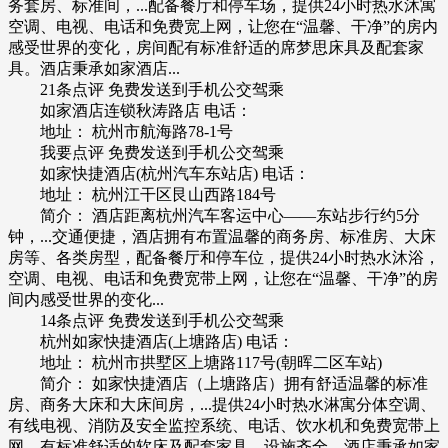
务套房、标准间，...配备餐厅和停车场，提供24小时热水沐寓
空调、电视、电话和免费宽上网，让您在“温馨、干净”的房内
感受世界的变化，房间配有标准舒适的席梦思床具及配套家
具。酒店秉承如家酒店...
21条点评 免费发送到手机公交驾乘
如家酒店连锁秋涛路店 电话：
地址： 杭州市航海路78-1号
我要点评 免费发送到手机公交驾乘
如家快捷酒店(杭州汽车东站店) 电话：
地址： 杭州江干区艮山西路184号
简介： 酒店距离杭州汽车客运中心――东站步行约5分
钟，...交通便捷，酒店拥有布置温馨的商务房、标准房、大床
房等、各类房型，配备餐厅和停车位，提供24小时热水沐浴，
空调、电视、电话和免费宽带上网，让您在“温馨、干净”的房
间内感受世界的变化...
14条点评 免费发送到手机公交驾乘
杭州如家快捷酒店(上塘路店) 电话：
地址： 杭州市拱墅区上塘路117号(朝晖二区车站)
简介： 如家快捷酒店（上塘路店）拥有舒适温馨的标准
房、商务大床和大床间房，...提供24小时热水淋寓分体空调、
有线电视、消防及安全监控系统、电话、饮水机和免费宽带上
网，有标准舒适的软床及配套家具，设施齐全。酒店秉承如家