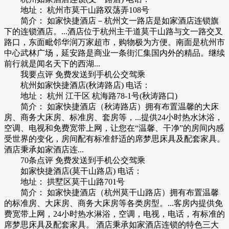
地址： 杭州市莫干山路双荡弄108号
简介： 如家快捷酒店－杭州文一路店是如家酒店连锁旗
下的连锁酒店。...酒店位于杭州主干道莫干山路与文一路交叉
路口，东面毗邻华润万家超市，购物极为方便。南面是杭州市
中心武林广场，延安路是商业一条街汇集国内外的精品。继续
前行就是闻名天下的西湖...
我要点评 免费发送到手机公交驾乘
杭州如家快捷酒店(秋涛路店) 电话：
地址： 杭州 江干区 杭海路78-1号(秋涛路口)
简介： 如家快捷酒店（秋涛路店）拥有布置温馨的大床
房、商务大床房、标准房、套房等，...提供24小时热水沐浴，
空调、电视和免费宽带上网，让您在“温馨、干净”的房间内感
受世界的变化，房间配有标准舒适的席梦思床具及配套家具。
酒店秉承如家酒店连...
70条点评 免费发送到手机公交驾乘
如家快捷酒店(莫干山路店) 电话：
地址： 拱墅区莫干山路701号
简介： 如家快捷酒店（杭州莫干山路店）拥有布置温馨
的标准房、大床房、商务大床房等各类房型。...客房内提供免
费宽带上网，24小时热水淋浴，空调，电视，电话，有标准的
席梦思床具及配套家具。 酒店秉承如家酒店连锁的特色三大