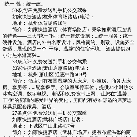
“统一”性：统一建...
53条点评 免费发送到手机公交驾乘
如家快捷酒店(杭州体育场路店) 电话：
地址： 杭州体育场路18号
简介： 如家快捷酒店（体育场路店）秉承如家酒店连锁
的特色——三大“统一”性：统一建筑设施；...统一服务；统一
硬件设施。酒店内外由名家设计，风格简约、别致、设施齐全
舒适，展现的是一个“干净、温馨”的住宿环境。 酒店提供24
小时热水淋寓独...
33条点评 免费发送到手机公交驾乘
如家快捷酒店(萧山通惠路店) 电话：
地址： 杭州 萧山区 通惠中路669号
简介： 酒店拥有布置温馨的大床房、标准房、商务大床
房、套房等，...配套餐厅、会议室和停车位，提供24小时热水
沐寓空调、数字电视、电话和免费宽带上网，让您在“温馨、
干净”的房间内感受世界的变化，房间配有标准舒适的席梦思
床具及配套家具。酒店...
27条点评 免费发送到手机公交驾乘
如家快捷酒店(武林广场店) 电话：
地址： 下城区中山北路417号
简介： 如家快捷酒店（武林广场店）拥有布置温馨的商