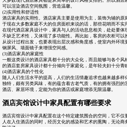
大多数现代酒店家具都是从简单的设计风格安排的。所以酒店
可以渲染酒店空间氛围，营造温馨。
(2)实用性和舒适性
酒店家具的实用性。酒店家具主要是使用为主，装饰为辅的原
于现在大多数家庭不大的住房面积来说的话，那些花哨而不实
在现代酒店家具设计中，家具与人的活动息息相关，处处要体
不缺乏艺术性，又体现了多功能性。再比如，客房的衣柜可以
从设计过程出发，也要表现出层次感和角度感，使室内外环境
钢屏风、墙面镜子来增强空间感。
(3)酒店家具的家庭性
一般这类设计的酒店家具都十分的大众化，而且能够与各个风
的酒店套房家具设计都十分倾向于家庭化，是年轻夫妇十分青
(4)酒店家具的个性化
随人人们生活水平的提高，人们的生活情趣追求也越来越多样
独特，颇有另类风味，有的蕴含着古老气质，有的拥有强烈的
酒店、家居环境，定能为你的酒店或家庭增添无限温馨。
酒店宾馆设计中家具配置有哪些要求
酒店宾馆设计中家具配置在这个特定建筑围合的空间，它不仅
人在入住酒店的同时，经历文化的感染和艺术的熏陶，无论商