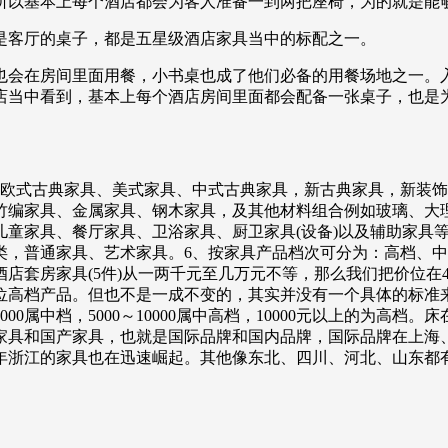
所以基本上每个酒店都会为客人准备一到两把座椅，为的就是能
是客厅的桌子，都是五星级酒店家具当中的标配之一。
也会在房间里面用餐，小书桌也成了他们必备的用餐场地之一。
店当中看到，基本上每个酒店房间里面都会配备一张桌子，也是
、欧式古典家具、美式家具、中式古典家具，新古典家具，新装饰
竹编家具、金属家具、钢木家具，及其他材料组合例如玻璃、大
童家具、餐厅家具、卫浴家具、厨卫家具(设备)以及辅助家具
类，普通家具、艺术家具。6、按家具产品档次可分为：高档、
房家具(5件)从一两千元至几万元不等，那么我们把价位在400
上的定位高档产品。但也不是一成不变的，其实并没有一个具体的
属中档，5000～10000属中高档，10000元以上的为高档。床在10
口家具和国产家具，也就是国际品牌和国内品牌，国际品牌在上海
年浙江的家具也在迅速崛起。其他像东北、四川、河北、山东都