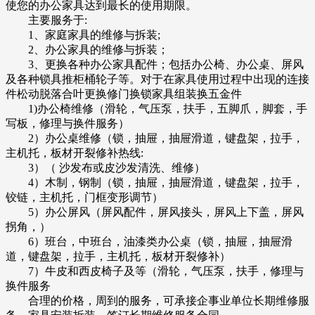
使您的办公家具达到最长的使用期限。
主要服务于:
1、家庭家具的维修与拆装;
2、办公家具的维修与拆装；
3、更换各种办公家具配件；包括办公椅、办公桌、屏风
及各种锁具推柜桶轮子等。对于在家具使用过程中出现的连接
件松动脱落合叶更换修门换锁家具组装换五金件
1)办公椅维修（滑轮，气压泵，扶手，五脚爪，脚套，手
写板，修理与换件服务）
2）办公桌维修（锁，抽屉，抽屉滑道，键盘架，拉手，
主机托，板材开裂修补热线:
3）（ 沙发布或皮沙发清洗、维修）
4）木制，钢制（锁，抽屉，抽屉滑道，键盘架，拉手，
铰链，主机托，门框变形调节）
5）办公屏风（屏风配件，屏风接头，屏风上下盖，屏风
拐角，）
6）班台，中班台，油漆类办公桌（锁，抽屉，抽屉滑
道，键盘架，拉手，主机托，板材开裂修补）
7）牛皮和西皮椅子及等（滑轮，气压泵，扶手，修理与
换件服务
合理的价格，周到的服务，可承接企事业单位长期维修服