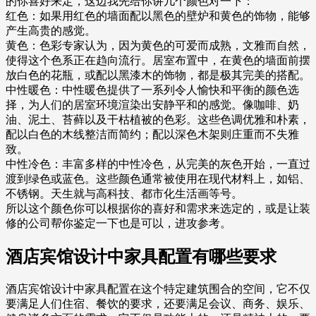
的你喜好来定，这边我先给你讲几个颜色对一下：
红色：如果用红色的墙面配以黑色的壁炉和黄色的饰物，能够
产生高贵的感觉。
黄色：色彩专家认为，因为黄色的可爱而成熟，文雅而自然，
使得这个色系正在趋向流行。居室布置中，在黄色的墙面前摆
放白色的花瓶，或配以黑漆木的饰物，都是极其完美的搭配。
中性暖色：中性暖色提供了一系列令人愉快和平衡的颜色选
择，为人们的居室环境渲染出安静平和的感觉。像咖啡、奶
油、泥土、苔藓以及干枯植被的色彩。这些色调优雅和朴素，
配以白色的木线整洁而简约；配以深色木架则庄重而不失雅
致。
中性冷色：丰富多样的中性冷色，从完美的灰色开始，一直过
渡到绿色或蓝色。这些颜色通常被使用在现代材料上，如铝、
不锈钢。天生就与高科技、都市化生活画等号。
所以这个颜色你可以根据你的喜好和需求来选定的，或是让装
修的公司帮你鉴定一下也是可以，进攻参考。
酒店宾馆设计中家具配置有哪些要求
酒店宾馆设计中家具配置在这个特定建筑围合的空间，它不仅
要满足人们住宿、餐饮的要求，还要满足会议、商务、娱乐、