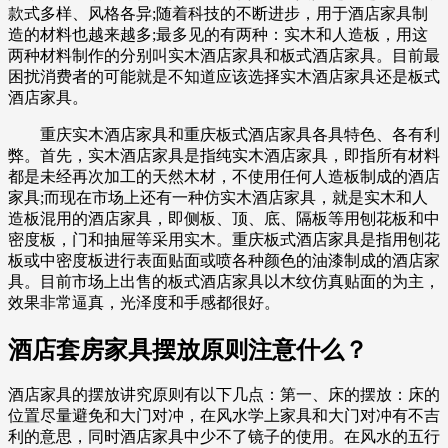
款式多样、风格各异;随着科技的不断进步，用于酒店家具制
造的材料也越来越多;最多见的有两种：实木和人造板，用这
两种材料制作的分别叫实木酒店家具和板式酒店家具。目前最
困扰消费者的可能就是不知道应该选择实木酒店家具还是板式
酒店家具。
重庆实木酒店家具和重庆板式酒店家具各具特色、各有利
弊。首先，实木酒店家具是指纯实木酒店家具，即指所有材料
都是未经再次加工的天然木材，不使用任何人造板制成的酒店
家具;而现在市场上还有一种仿实木酒店家具，就是实木和人
造板混用的酒店家具，即侧板、顶、底、隔板等用刨花板和中
密度板，门和抽屉等采用实木。重庆板式酒店家具是指用刨花
板或中密度板进行表面贴面或喷各种颜色的油漆制成的酒店家
具。目前市场上出售的板式酒店家具以木纹仿真贴面的为主，
效果非常逼真，光泽度和手感都很好。
酒店套房家具摆放原则注意什么？
酒店家具的摆放讲究原则有以下几点：第一、床的摆放：床的
位置尽量避免和大门对冲，在风水学上家具和大门对冲有不吉
利的意思，同时酒店家具中少不了镜子的使用。在风水的五行