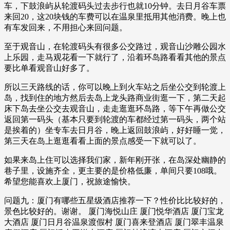
车，下鼓浪屿从轮渡码头过去步行也就10分钟。去日月谷车票
来回20，这20块钱的车费可以在温泉里抵用其他消费。晚上也
有车发回来，不用担心来回问题。
至于观音山，在轮渡码头有很多公交路过，观音山沙雕公园水
上乐园，走马观花看一下就行了，沿着环岛路看看其他的景点
要比单看观音山好多了。
所以三天路线的话，你可以晚上到火车站之后坐公交到轮渡上
岛，找到住的地方然后去岛上龙头路商业街逛一下，第二天起
床下岛去坐公交去观音山，走走逛逛环岛路，等下午再做公交
返回第一码头（基本只要到轮渡的车都经过第一码头，两个站
是挨着的）坐专车去日月谷，晚上返回鼓浪屿，好好睡一觉，
第三天在岛上逛逛看看上面的景点感受一下就可以了。
如果来岛上住可以选择我们家，新年刚开张，在岛深处幽静的
巷子里，设施齐全，更主要的是价格低廉，单间只要108哦。
希望您能喜欢上厦门，祝旅途愉快。
问题九：厦门有哪些五星级酒店推荐一下？性价比比较好的，
景色比较好的。谢谢。 厦门海悦山庄 厦门悦华酒店 厦门宝龙
大酒店 厦门日月谷温泉渡假村 厦门喜来登酒店 厦门翠丰温泉