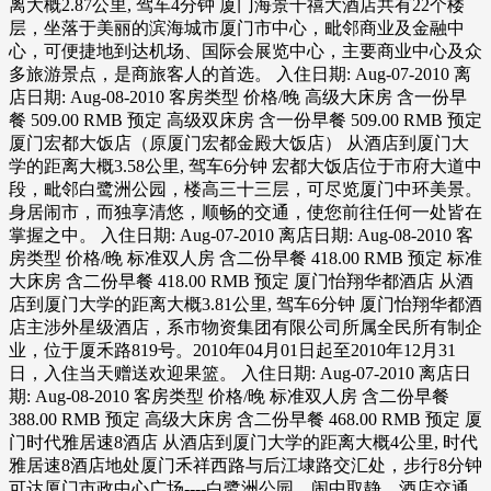
离大概2.87公里, 驾车4分钟 厦门海景千禧大酒店共有22个楼
层，坐落于美丽的滨海城市厦门市中心，毗邻商业及金融中
心，可便捷地到达机场、国际会展览中心，主要商业中心及众
多旅游景点，是商旅客人的首选。 入住日期: Aug-07-2010 离
店日期: Aug-08-2010 客房类型 价格/晚 高级大床房 含一份早
餐 509.00 RMB 预定 高级双床房 含一份早餐 509.00 RMB 预定
厦门宏都大饭店（原厦门宏都金殿大饭店） 从酒店到厦门大
学的距离大概3.58公里, 驾车6分钟 宏都大饭店位于市府大道中
段，毗邻白鹭洲公园，楼高三十三层，可尽览厦门中环美景。
身居闹市，而独享清悠，顺畅的交通，使您前往任何一处皆在
掌握之中。 入住日期: Aug-07-2010 离店日期: Aug-08-2010 客
房类型 价格/晚 标准双人房 含二份早餐 418.00 RMB 预定 标准
大床房 含二份早餐 418.00 RMB 预定 厦门怡翔华都酒店 从酒
店到厦门大学的距离大概3.81公里, 驾车6分钟 厦门怡翔华都酒
店主涉外星级酒店，系市物资集团有限公司所属全民所有制企
业，位于厦禾路819号。2010年04月01日起至2010年12月31
日，入住当天赠送欢迎果篮。 入住日期: Aug-07-2010 离店日
期: Aug-08-2010 客房类型 价格/晚 标准双人房 含二份早餐
388.00 RMB 预定 高级大床房 含二份早餐 468.00 RMB 预定 厦
门时代雅居速8酒店 从酒店到厦门大学的距离大概4公里, 时代
雅居速8酒店地处厦门禾祥西路与后江埭路交汇处，步行8分钟
可达厦门市政中心广场----白鹭洲公园，闹中取静。酒店交通