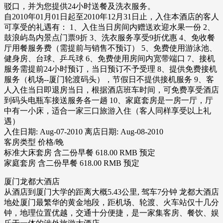
驳口，并为您提供24小时送餐及洗衣服务。
自2010年01月01日起至2010年12月31日止，入住本酒店的客人
可享受的礼遇有： 1、入住当日房间内赠送欢迎水果一份 2、
鼓浪屿岛内景点门票9折 3、洗衣服务享受9折优惠 4、免收餐
厅用餐服务费（需提前与销售不预订） 5、免费使用游泳池、
健身房、台球、乒乓球 6、免费使用房间内宽带端口 7、接机
服务需提前24小时预订，当日预订不予受理 8、提供免费接机
服务（机场--厦门轮渡码头），节假日不提供接机服务 9、客
人入住当日即退房当日，根据酒店班车时间，可免费享受酒店
到码头电瓶车接送服务各一趟 10、家庭套房是一房一厅，厅
中有一小床，适合一家三口旅游入住（客人同样享受以上礼
遇）
入住日期: Aug-07-2010 离店日期: Aug-08-2010
客房类型 价格/晚
标准大床套房 含二份早餐 618.00 RMB 预定
家庭套房 含二份早餐 618.00 RMB 预定
厦门龙都大酒店
从酒店到厦门大学的距离大概5.43公里, 驾车7分钟 龙都大酒店
地处厦门最繁华的黄金地段，距机场、轮渡、火车站仅十几分
钟，地理位置优越，交通十分便捷，是一家集客房、餐饮、娱