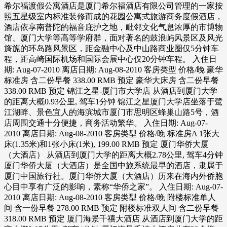
希尔福渡假公寓酒店是厦门希尔福酒店有限公司管理的一家按
照五星级室内标准装修而成的花园公寓式旅游商务度假酒店，
酒店依享南普陀的福音庇护之地，毗邻文化气息浓厚的市博物
馆、厦门大学等高等学府群，面对著名的鼓浪屿风景区及风光
旖旎的环岛路风景区，距金融中心及中山路商业圈仅5分钟车
程，距高崎国际机场和国际会展中心仅20分钟车程。 入住日
期: Aug-07-2010 离店日期: Aug-08-2010 客房类型 价格/晚 豪华
标准房 含二份早餐 338.00 RMB 预定 豪华大床房 含二份早餐
338.00 RMB 预定 锦江之星-厦门市大学店 从酒店到厦门大学
的距离大概0.93公里, 驾车1分钟 锦江之星厦门大学店坐落于鹭
江湖畔、景色宜人的海滨城市厦门市思明区蜂巢山路5号，酒
店周围交通十分便捷，商务活动繁华。 入住日期: Aug-07-
2010 离店日期: Aug-08-2010 客房类型 价格/晚 标准房A 1张大
床(1.35米)和1张小床(1米), 199.00 RMB 预定 厦门华侨大厦
（大酒店） 从酒店到厦门大学的距离大概2.78公里, 驾车4分钟
厦门华侨大厦（大酒店）是全国中旅系统最早的酒店，隶属于
厦门中国旅行社。厦门华侨大厦（大酒店）历来在海内外侨胞
心目中享有广泛的影响，素称“华侨之家”。 入住日期: Aug-07-
2010 离店日期: Aug-08-2010 客房类型 价格/晚 附楼标准单人
间 含一份早餐 278.00 RMB 预定 附楼标准双人间 含二份早餐
318.00 RMB 预定 厦门海景千禧大酒店 从酒店到厦门大学的距