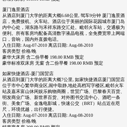
厦门逸景酒店
从酒店到厦门大学的距离大概6.68公里, 驾车9分钟 厦门逸景酒
店，免费接机、火车站。酒店位于美丽的国际花园城市厦门岛
内中心处，湖东路与禾祥东路交汇处。毗邻火车站，交通极为
便利。所有客房均配备高清数字液晶电视，全免费宽带上网端
口，音响，国内外直拨电话。
入住日期: Aug-07-2010 离店日期: Aug-08-2010
客房类型 价格/晚
豪华大床房 含二份早餐 198.00 RMB 预定
豪华标准双床房 无窗 含二份早餐 198.00 RMB 预定
如家快捷酒店-厦门国贸店
从酒店到厦门大学的距离大概7公里, 如家快捷酒店厦门国贸店
位于市中心繁华商业区,闹中取静,地处高档写字楼区,毗邻火车
站及嘉禾富山休闲娱乐购物商圈，世贸广场、巴黎春天百货、
明发商业广场、新世界百货、对外图书交流中心、酒吧一条
街、美食广场、金逸电影城，快速公交（BRT）站点近在咫
尺，环境优越，出行便捷。
入住日期: Aug-07-2010 离店日期: Aug-08-2010
客房类型 价格/晚