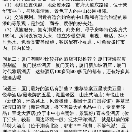
（1）地理位置优越。地处厦禾路，市府大道东路段，位于繁
华市中心，与环境清幽、景色宜人的中山公园相邻。
（2）交通便利。附近有适合购物的中山路和有适合旅游的鼓
浪屿等景观，是旅游、商务、度假的好去处。
（3）设施服务。拥有湖景房、商务房、母子房等特色客房共
169间。房间设宽敞大床、独立冷暖空调、电视、电话、24小
时热水、免费宽带等设施，客房配有小灵通，可免费拨打市
内、国内长途。
问题二：厦门有哪些比较好的酒店可以推荐？ 厦门蓝海墅度
假别墅 ，厦门悦华酒店，厦门宾馆，厦门新加坡酒店，厦门
时代雅居酒店，这些酒店100多到400多元的都有，还有好多其
他酒店呢
问题三：厦门最好的酒店有那些？ 推荐答案五星或类五星：
悦华酒店(最老牌的五星，湖里老区，山庄式酒店) 海悦山庄
（新建的，环岛路上，风景极佳，相当于厦门国宾馆）磐基皇
冠假日酒店（新建酒店，楼下有最大的名品中心，专卖奢侈
品）宝龙大酒店(位于市中心白鹭洲，景观好) 喜来登酒店（位
于江头，较新，周边环境一般）泛太平洋酒店，就是以前的索
菲特大酒店（位于湖滨北路，邻市 *** 和湖，不够气派） 亚
洲海湾大酒店（位于环岛路，景致非常好）温得姆国际和平大