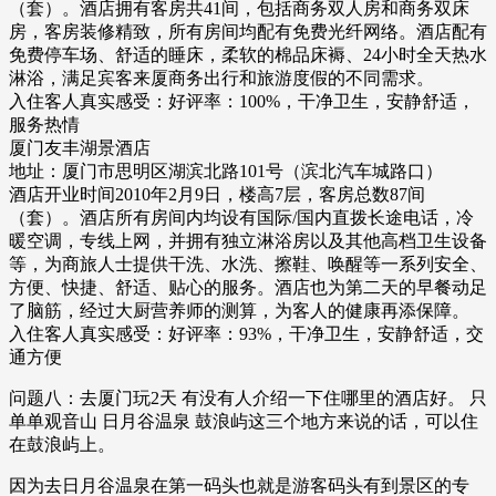
（套）。酒店拥有客房共41间，包括商务双人房和商务双床
房，客房装修精致，所有房间均配有免费光纤网络。酒店配有
免费停车场、舒适的睡床，柔软的棉品床褥、24小时全天热水
淋浴，满足宾客来厦商务出行和旅游度假的不同需求。
入住客人真实感受：好评率：100%，干净卫生，安静舒适，
服务热情
厦门友丰湖景酒店
地址：厦门市思明区湖滨北路101号（滨北汽车城路口）
酒店开业时间2010年2月9日，楼高7层，客房总数87间
（套）。酒店所有房间内均设有国际/国内直拨长途电话，冷
暖空调，专线上网，并拥有独立淋浴房以及其他高档卫生设备
等，为商旅人士提供干洗、水洗、擦鞋、唤醒等一系列安全、
方便、快捷、舒适、贴心的服务。酒店也为第二天的早餐动足
了脑筋，经过大厨营养师的测算，为客人的健康再添保障。
入住客人真实感受：好评率：93%，干净卫生，安静舒适，交
通方便
问题八：去厦门玩2天 有没有人介绍一下住哪里的酒店好。 只
单单观音山 日月谷温泉 鼓浪屿这三个地方来说的话，可以住
在鼓浪屿上。
因为去日月谷温泉在第一码头也就是游客码头有到景区的专