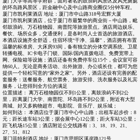
厦门大学等高等学府群，面对著名的鼓浪屿风景区及风光旖旎
的环岛路风景区，距金融中心及中山路商业圈仅5分钟车程。
厦门市凯利莱酒店 地址：厦门市中山路318号宏辉大厦
厦门市凯利莱酒店，位于厦门市最繁华的商业街－中山路，毗
邻鼓浪屿、万石植物园、南普陀等旅游景点。酒店周边娱乐、
餐饮、场所众多，交通便利，是各时尚人士首选的旅游酒店。
本酒店设施齐全舒适，住宿环境“干净、温馨”，酒店拥有布置
温馨的标准房、大床房93间，备有独立的分体空调系统、卫星
转播电视、IC卡电子门锁、国际/国内直拨电话、免费宽带上
网、保险箱等设施；酒店还备有免费停车位15个，会议室可容
纳60人。无论是商务活动、出外旅游、办公或长住，都可为您
提供一个轻松写意的“家外之家”。另外，酒店还设有完善的配
套服务：送餐服务、航空票务、旅游安排、洗衣服务以及礼宾
服务，让您得到全方位的满足
位置描述： 离万石植物园仅不到1公里，离鼓浪屿不到2公
里，距离厦门大学、南普陀、环岛路不到2公里，附近有大型
商城、好又多购物超市、电影院、音乐厅、娱乐城；
如何到达： 本酒店位于厦门市中心中山路；出租车起步价：8
元；距长途车站3公里；据会展中心12公里；距火车站3公里；
距飞机场15公里；酒店附近公交线路有：3、18、19、21、
27、51、812
厦门菲特利酒店 地址：厦门市思明区溪岸路121号