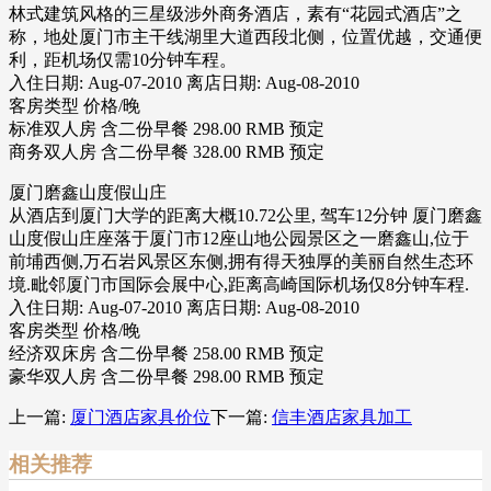
林式建筑风格的三星级涉外商务酒店，素有“花园式酒店”之
称，地处厦门市主干线湖里大道西段北侧，位置优越，交通便
利，距机场仅需10分钟车程。
入住日期: Aug-07-2010 离店日期: Aug-08-2010
客房类型 价格/晚
标准双人房 含二份早餐 298.00 RMB 预定
商务双人房 含二份早餐 328.00 RMB 预定
厦门磨鑫山度假山庄
从酒店到厦门大学的距离大概10.72公里, 驾车12分钟 厦门磨鑫
山度假山庄座落于厦门市12座山地公园景区之一磨鑫山,位于
前埔西侧,万石岩风景区东侧,拥有得天独厚的美丽自然生态环
境.毗邻厦门市国际会展中心,距离高崎国际机场仅8分钟车程.
入住日期: Aug-07-2010 离店日期: Aug-08-2010
客房类型 价格/晚
经济双床房 含二份早餐 258.00 RMB 预定
豪华双人房 含二份早餐 298.00 RMB 预定
上一篇:
厦门酒店家具价位
下一篇:
信丰酒店家具加工
相关推荐