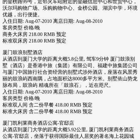
的金榜路99号，近邻火车站附近的金融信息中心和世贸中心，
沃尔玛购物广场、乐购购物中心、金榜公园、湖滨中学，环境
优越，出行便捷。
入住日期: Aug-07-2010 离店日期: Aug-08-2010
客房类型 价格/晚
商务大床房 218.00 RMB 预定
标准双床房 218.00 RMB 预定
厦门鼓浪别墅酒店
从酒店到厦门大学的距离大概5.8公里, 驾车9分钟 厦门鼓浪别
墅（酒店）是香港中旅（集团）有限公司、福建中旅集团公司
与厦门中国旅行社合资经营的别墅式涉外酒店，座落在风景秀
丽的鼓浪屿西南隅，占地面积达8000多平方米。别墅依山势龙
脉布局，鼓浪屿 精魂所在「鼓浪石」，近在咫尺。
入住日期: Aug-07-2010 离店日期: Aug-08-2010
客房类型 价格/晚
标准双人间 含二份早餐 418.00 RMB 预定
标准大床房 含二份早餐 418.00 RMB 预定
厦门凯利莱商务酒店公寓-官邸店
从酒店到厦门大学的距离大概5.92公里, 厦门凯利莱商务酒店
公寓-官邸店，坐落于获得国际最佳人居奖的著名海上花园城