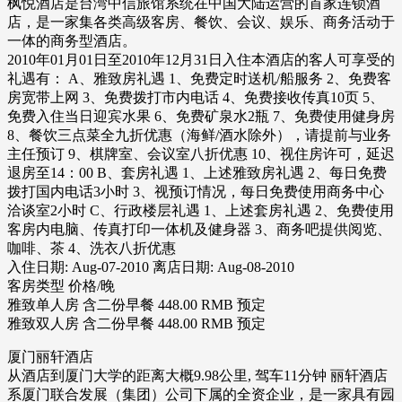
枫悦酒店是台湾中信旅馆系统在中国大陆运营的首家连锁酒
店，是一家集各类高级客房、餐饮、会议、娱乐、商务活动于
一体的商务型酒店。
2010年01月01日至2010年12月31日入住本酒店的客人可享受的
礼遇有： A、雅致房礼遇 1、免费定时送机/船服务 2、免费客
房宽带上网 3、免费拨打市内电话 4、免费接收传真10页 5、
免费入住当日迎宾水果 6、免费矿泉水2瓶 7、免费使用健身房
8、餐饮三点菜全九折优惠（海鲜/酒水除外），请提前与业务
主任预订 9、棋牌室、会议室八折优惠 10、视住房许可，延迟
退房至14：00 B、套房礼遇 1、上述雅致房礼遇 2、每日免费
拨打国内电话3小时 3、视预订情况，每日免费使用商务中心
洽谈室2小时 C、行政楼层礼遇 1、上述套房礼遇 2、免费使用
客房内电脑、传真打印一体机及健身器 3、商务吧提供阅览、
咖啡、茶 4、洗衣八折优惠
入住日期: Aug-07-2010 离店日期: Aug-08-2010
客房类型 价格/晚
雅致单人房 含二份早餐 448.00 RMB 预定
雅致双人房 含二份早餐 448.00 RMB 预定
厦门丽轩酒店
从酒店到厦门大学的距离大概9.98公里, 驾车11分钟 丽轩酒店
系厦门联合发展（集团）公司下属的全资企业，是一家具有园