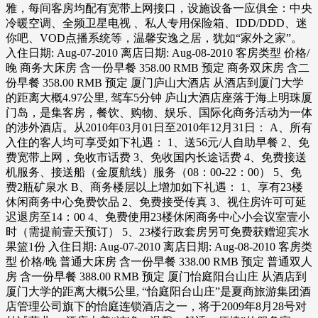
雅，每间客房均配有宽带上网接口，设施设备一应俱全：中央
冷暖空调、全频卫星电视 、私人专用保险箱、IDD/DDD、迷
你吧、VOD点播系统等，温馨安逸之居，犹如“家外之家”。
入住日期: Aug-07-2010 离店日期: Aug-08-2010 客房类型 价格/
晚 商务大床房 含一份早餐 358.00 RMB 预定 商务双床房 含二
份早餐 358.00 RMB 预定 厦门庐山大酒店 从酒店到厦门大学
的距离大概4.97公里, 驾车5分钟 庐山大酒店座落于海上明珠厦
门岛，是集客房，餐饮、购物、娱乐、国际化商务活动为一体
的涉外酒店。从2010年03月01日至2010年12月31日： A、所有
入住的客人均可享受如下礼遇： 1、送56元/人自助早餐 2、免
费宽带上网，免收市话费 3、免收国内长途话费 4、免费接送
机服务、接送船（金厦航线）服务（08：00-22：00） 5、免
费2瓶矿泉水 B、商务楼层以上增加如下礼遇： 1、享有23楼
休闲商务中心免费饮品 2、免费接受传真 3、视住房许可可延
迟退房至14：00 4、免费使用23楼休闲商务中心小会议室壹小
时（需提前壹天预订） 5、23楼行政套房另可免费获赠迎宾水
果篮1份 入住日期: Aug-07-2010 离店日期: Aug-08-2010 客房类
型 价格/晚 普通大床房 含一份早餐 338.00 RMB 预定 普通双人
房 含一份早餐 388.00 RMB 预定 厦门怡庭阳台山庄 从酒店到
厦门大学的距离大概5公里, “怡庭阳台山庄”是夏商旅游集团酒
店管理公司旗下的怡庭连锁酒店之一，将于2009年8月28号对