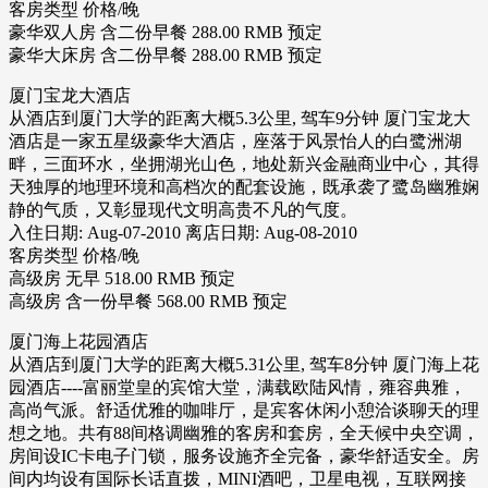
客房类型 价格/晚
豪华双人房 含二份早餐 288.00 RMB 预定
豪华大床房 含二份早餐 288.00 RMB 预定
厦门宝龙大酒店
从酒店到厦门大学的距离大概5.3公里, 驾车9分钟 厦门宝龙大
酒店是一家五星级豪华大酒店，座落于风景怡人的白鹭洲湖
畔，三面环水，坐拥湖光山色，地处新兴金融商业中心，其得
天独厚的地理环境和高档次的配套设施，既承袭了鹭岛幽雅娴
静的气质，又彰显现代文明高贵不凡的气度。
入住日期: Aug-07-2010 离店日期: Aug-08-2010
客房类型 价格/晚
高级房 无早 518.00 RMB 预定
高级房 含一份早餐 568.00 RMB 预定
厦门海上花园酒店
从酒店到厦门大学的距离大概5.31公里, 驾车8分钟 厦门海上花
园酒店----富丽堂皇的宾馆大堂，满载欧陆风情，雍容典雅，
高尚气派。舒适优雅的咖啡厅，是宾客休闲小憩洽谈聊天的理
想之地。共有88间格调幽雅的客房和套房，全天候中央空调，
房间设IC卡电子门锁，服务设施齐全完备，豪华舒适安全。房
间内均设有国际长话直拨，MINI酒吧，卫星电视，互联网接