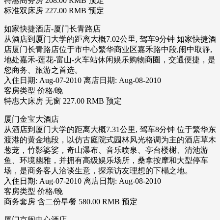
特惠商务房 208.00 RMB 预定
标准双床房 227.00 RMB 预定
如家快捷酒店-厦门长青路店
从酒店到厦门大学的距离大概7.02公里, 驾车9分钟 如家快捷酒
店厦门长青路店位于市中心繁华商业区嘉禾路中段,闹中取静,
地处嘉禾-莲花-富山-火车站休闲娱乐购物商圈，交通便捷，是
您商务、旅游之首选。
入住日期: Aug-07-2010 离店日期: Aug-08-2010
客房类型 价格/晚
特惠大床房 无窗 227.00 RMB 预定
厦门金宝大酒店
从酒店到厦门大学的距离大概7.31公里, 驾车8分钟 位于繁华东
渡港的黄金地段，以仿古庭院式园林风光格调为主的酒店草木
葱茏，竹影婆娑，奇山瀑布、音乐喷泉、亭台楼榭、清池游
鱼、环境幽雅，并拥有高级娱乐场所，桑拿按摩和大型停车
场，是商务客人洽谈生意，探亲访友理想的下榻之地。
入住日期: Aug-07-2010 离店日期: Aug-08-2010
客房类型 价格/晚
商务套房 含二份早餐 580.00 RMB 预定
厦门京闽中心酒店