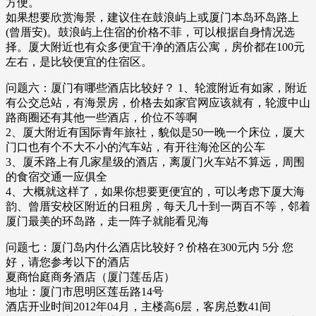
方便。
如果想要欣赏海景，建议住在鼓浪屿上或厦门本岛环岛路上
(曾厝安)。鼓浪屿上住宿的价格不菲，可以根据自身情况选
择。厦大附近也有众多便宜干净的酒店公寓，房价都在100元
左右，是比较便宜的住宿区。
问题六：厦门有哪些酒店比较好？ 1、轮渡附近有如家，附近
有公交总站，有海景房，价格去如家官网应该就有，轮渡中山
路商圈还有其他一些酒店，价位不等啊
2、厦大附近有国际青年旅社，貌似是50一晚一个床位，厦大
门口也有个不大不小的汽车站，有开往海沧区的公车
3、厦禾路上有几家星级的酒店，离厦门火车站不算远，周围
的食宿交通一应俱全
4、大概就这样了，如果你想要更便宜的，可以考虑下厦大海
韵、曾厝安校区附近的日租房，每天几十到一两百不等，邻着
厦门最美的环岛路，走一阵子就能看见海
问题七：厦门岛内什么酒店比较好？价格在300元内 5分 您
好，请您参考以下的酒店
夏商怡庭商务酒店（厦门莲岳店）
地址：厦门市思明区莲岳路14号
酒店开业时间2012年04月，主楼高6层，客房总数41间