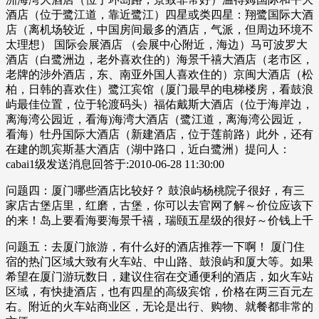
酒店（位于鹭江道，靠近鹭江）四星或类四星：翔鹭国际大酒
店（离机场较近，中国房间最多的酒店，气派，但周边环境不
太理想） 国际会展酒店 （会展中心附近，海边）马可波罗大
酒店（白鹭洲边，老外喜欢住的）海景千禧大酒店（老市区，
老牌的涉外酒店，东、南亚外国人喜欢住的）京闽大酒店（松
柏，日韩的喜欢住）鹭江宾馆（厦门最早的电梯楼房，看鼓浪
屿最佳位置，位于轮渡码头）福佑戴斯大酒店（位于海岸边，
离海湾公园近，看海)海湾大酒店（鹭江道，离海湾公园近，
看海）牡丹国际大酒店（新建酒店，位于莲前路）此外，还有
在建的凯宾斯基大酒店（湖中路口，近白鹭洲）提问人：
cabai1级发送消息回答于:2010-06-28 11:30:00
问题四：厦门哪些酒店比较好？ 鼓浪屿杨桃院子很好，有三
家店古堡店里，红磨，古堡，你可以去官网了解～价位应该下
的来！岛上要看海要海景千禧，瑞颐五星级的很好～价钱上千
问题五：去厦门旅游，有什么好的酒店推荐一下啊！ 厦门住
宿的热门区域大致有火车站、中山路、鼓浪屿和厦大等。如果
希望在厦门游玩数日，建议住宿在交通便利的酒店，如火车站
区域，有快捷酒店，也有四星的高级宾馆，价格在两三百元左
右。附近的火车站商业区，无论是出行、购物、就餐都非常的