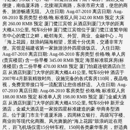
便捷，南临厦禾路，北接湖滨南路，东依市府大道，使您的商
务、旅游畅通无阻。 入住日期: Aug-07-2010 离店日期: Aug-
08-2010 客房类型 价格/晚 标准双人间 242.00 RMB 预定 大床
房 260.00 RMB 预定 厦门鹭江宾馆 从酒店到厦门大学的距离
大概4.33公里, 驾车6分钟 厦门鹭江宾馆位于厦门鹭江道繁华闹
市中心的鹭江之畔，毗邻海关、外贸、商业、金融中心，与
「海上花园」鼓浪屿隔海相望，景观十分优美，交通非常方
便。宾馆是福建省第一家旅游涉外四星级饭店。 入住日期:
Aug-07-2010 离店日期: Aug-08-2010 客房类型 价格/晚 单人房
(贵宾楼层) 含一份早餐 345.00 RMB 预定 海景标准双床房(标
准楼层) 含二份早餐 470.00 RMB 预定 厦门怡庭连锁酒店白兰
店 从酒店到厦门大学的距离大概4.41公里, 驾车6分钟 酒店于
2007年4月新装精致时尚、设施完备的各式客房110间，夜晶电
视，免费宽带接口等一流配置让您倍感舒适。 入住日期: Aug-
07-2010 离店日期: Aug-08-2010 客房类型 价格/晚 标准双人房
188.00 RMB 预定 标准单人房 198.00 RMB 预定 厦门金威大酒
店 从酒店到厦门大学的距离大概4.55公里, 驾车6分钟 新开业
酒店，金威大酒店是一家按四星标准建造的豪 华商务型酒
店。位于厦门市主干道厦禾路，四周林立银行、高级写字楼、
商业街等现代化商圈。风光旖旎的“海上花园”鼓浪屿近在咫
尺， 距飞机场仅需15分钟车程。150间各类豪华客房 ，舒适典