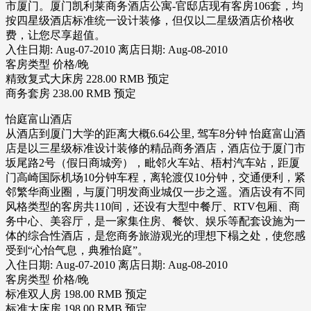
市厦门。厦门凯利莱商务酒店公寓-官邸店现有客房106套，均
按四星级酒店标准统一设计装修，但仅以二星级酒店价格收
费，让您尽享超值。
入住日期: Aug-07-2010 离店日期: Aug-08-2010
客房类型 价格/晚
精致复式大床房 228.00 RMB 预定
商务套房 238.00 RMB 预定
怡庭富山酒店
从酒店到厦门大学的距离大概6.64公里, 驾车8分钟 怡庭富山酒
店是以三星级标准设计装修的精品商务酒店，酒店位于厦门市
坂尾路2号（假日商城旁），毗邻火车站、梧村汽车站，距厦
门高崎国际机场10分钟车程，离轮渡仅10分钟，交通便利，紧
邻繁华商业圈，与厦门明发商业城仅一步之遥。酒店设有不同
风格类型的客房共110间，还设有大型中餐厅、RTV包厢、商
务中心、美容厅，是一家集住房、餐饮、娱乐等配套设施为一
体的综合性酒店，是您商务旅游观光的理想下榻之处，使您感
受到“心怡气息，典雅怡庭”。
入住日期: Aug-07-2010 离店日期: Aug-08-2010
客房类型 价格/晚
标准双人房 198.00 RMB 预定
标准大床房 198.00 RMB 预定