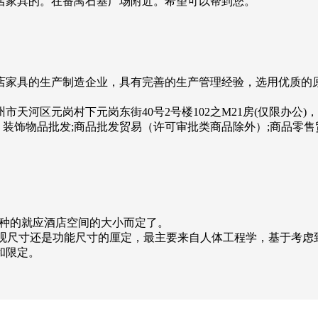
店家具的。在番禺石基广场附近。希望可以帮到您。
店家具的生产制造企业，具有完善的生产管理经验，选用优质的
广州市天河区元岗村下元岗东街40号2号楼102之M21房(仅限办
、装饰物品批发;商品批发贸易（许可审批类商品除外）;商品零
的，这种的就应酒店空间的大小而定了。
观尺寸还是功能尺寸的厘定，最主要来自人体工程学，基于考虑
和限定。