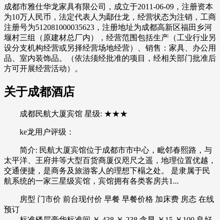
成都市雅仕华龙家具有限公司，成立于2011-06-09，注册资本
为10万人民币，法定代表人为鄢仕龙，经营状态为注销，工商
注册号为512081000035623，注册地址为成都高新区福田乡河
堰村三组（原建材总厂内），经营范围包括生产（工业行业另
设分支机构经营或另择经营场地经营）、销售：家具、办公用
品、室内装饰品。（依法须经批准的项目，经相关部门批准后
方可开展经营活动）。
关于成都酒店
成都民航大厦宾馆 星级: ★★★
ke龙用户评级：
简介: 民航大厦宾馆位于成都市市中心，毗邻春熙路，与
太平洋、王府井等大型百货商厦仅咫尺之遥，地理位置优越，
交通便捷，是商务及旅游客人的理想下榻之处。 是隶属于民
航系统的一家三星级宾馆，宾馆拥有各类客房共1...
房型 门市价 前台现付价 早餐 早餐价格 加床费 房态 在线
预订
标准楼层豪华标准间 ￥ 438 ￥ 238 含早 ￥15 ￥100 良好