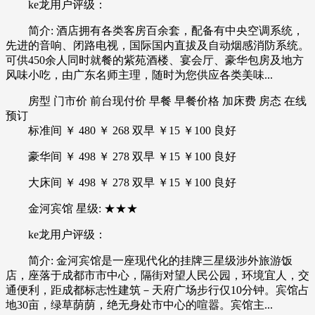
ke龙用户评级：
简介: 酒店拥有各类客房百余套，配备有中央空调系统，
先进的音响、闭路电视，国际国内直拔及自动烟感消防系统。
可供450余人同时就餐的紫苑酒楼、宴会厅、豪华包房及地方
风味小吃，由广东名师主理，随时为您供应各类美味...
房型 门市价 前台现付价 早餐 早餐价格 加床费 房态 在线
预订
标准间 ￥ 480 ￥ 268 双早 ￥15 ￥100 良好
豪华间 ￥ 498 ￥ 278 双早 ￥15 ￥100 良好
大床间 ￥ 498 ￥ 278 双早 ￥15 ￥100 良好
金河宾馆 星级: ★★★
ke龙用户评级：
简介: 金河宾馆是一座现代化的挂牌三星级涉外旅游饭
店，座落于成都市市中心，隔街对望人民公园，环境宜人，交
通便利，距成都标志性建筑－天府广场步行仅10分钟。宾馆占
地30亩，绿草荫荫，绝无身处市中心的喧嚣。宾馆主...