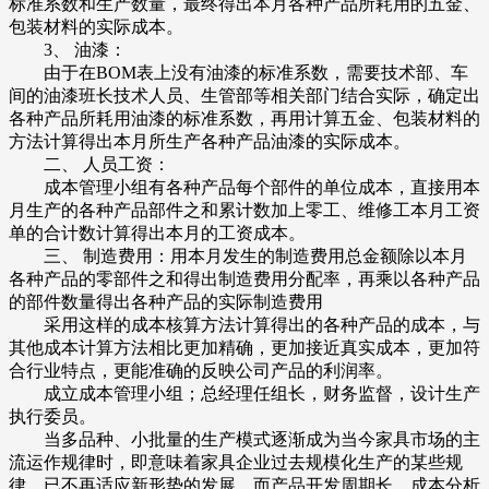
标准系数和生产数量，最终得出本月各种产品所耗用的五金、
包装材料的实际成本。
3、 油漆：
由于在BOM表上没有油漆的标准系数，需要技术部、车
间的油漆班长技术人员、生管部等相关部门结合实际，确定出
各种产品所耗用油漆的标准系数，再用计算五金、包装材料的
方法计算得出本月所生产各种产品油漆的实际成本。
二、 人员工资：
成本管理小组有各种产品每个部件的单位成本，直接用本
月生产的各种产品部件之和累计数加上零工、维修工本月工资
单的合计数计算得出本月的工资成本。
三、 制造费用：用本月发生的制造费用总金额除以本月
各种产品的零部件之和得出制造费用分配率，再乘以各种产品
的部件数量得出各种产品的实际制造费用
采用这样的成本核算方法计算得出的各种产品的成本，与
其他成本计算方法相比更加精确，更加接近真实成本，更加符
合行业特点，更能准确的反映公司产品的利润率。
成立成本管理小组；总经理任组长，财务监督，设计生产
执行委员。
当多品种、小批量的生产模式逐渐成为当今家具市场的主
流运作规律时，即意味着家具企业过去规模化生产的某些规
律，已不再适应新形势的发展。而产品开发周期长、成本分析