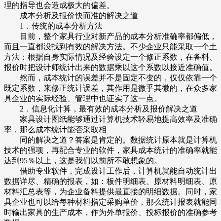
理的指导也会造成极大的偏差。
成本分析及报价快而准的解决之道
1．传统的成本分析方法
目前，整个家具行业对新产品的成本分析准确率都偏低，
而且一直都没找到有效的解决方法。不少企业只能采取一个土
方法：根据自身实际情况及经验设定一个修正系数，在备料、
报价时把设计师统计出来的数据乘以这个系数以接近准确值。
然而，成本统计的误差并不是固定不变的，仅仅依靠一个
既定系数，来修正统计误差，其作用是微乎其微的，在众多家
具企业的实际经验、管理中也证实了这一点。
2．信息化计算，最有效的成本分析及报价解决之道
家具设计图纸能够通过计算机技术轻易地提高效率及准确
率，那么成本统计能否采取相
同的解决之道？答案是肯定的。数据统计原本就是计算机
技术的强项，再配合专业的软件，家具成本统计的准确率就能
达到95％以上，这是我们以前所不敢想象的。
借助专业软件，完成设计工作后，计算机就能自动统计出
数据详尽、精确的报表，如：板件明细表、原材料明细表、原
材料汇总表等，为企业备料提供最直接的明细数据。同时，家
具企业也可以给每种材料指定采购单价，那么统计报表就能同
时输出家具的生产成本，作为外单报价、投标报价的准确参考