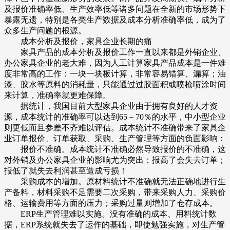
及报价准确率低、生产效率低等诸多问题在全新的市场形势下
暴露无遗，特别是各类生产数据及成本分析准确率低，成为了
众多生产问题的根源。
成本分析及报价，家具企业长期的痛
家具产品的成本分析及报价工作一直以来都是外销企业、
办公家具企业的老大难，因为人工计算家具产品成本是一件难
度非常高的工作：一块一块板计算，非常容易错算、漏算；油
漆、胶水等原料的消耗量，只能通过过胶面积或喷枪喷涂时间
来计算，准确率就更难保障。
据统计，我国目前大型家具企业由于拥有良好的人才资
源，成本统计的准确率可以达到65－70％的水平，中小型企业
则更低而且参差不齐难以评估。成本统计不准确带来了家具企
业订单报价、订单获取、采购、生产管理等方面的负面影响：
报价不准确。成本统计不准确必然导致报价的不准确，这
对外销及办公家具企业的影响尤为突出：报高了会失去订单；
报低了就失去利润甚至造成亏损！
采购成本的增加。原材料统计不准确就无法正确地进行生
产备料，材料采购不足需要二次采购，带来采购人力、采购价
格、运输费用等方面的压力；采购过量则增加了仓存成本。
ERP生产管理难以实施。没有准确的成本、用料统计数
据，ERP系统就失去了运作的基础，即使勉强实施，对生产管