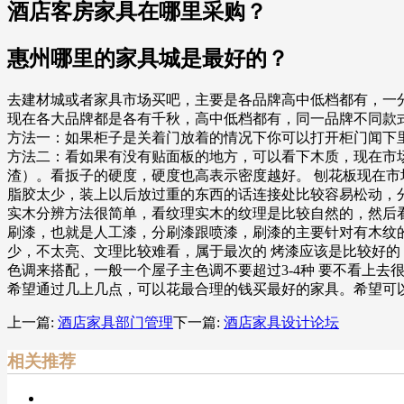
酒店客房家具在哪里采购？
惠州哪里的家具城是最好的？
去建材城或者家具市场买吧，主要是各品牌高中低档都有，一
现在各大品牌都是各有千秋，高中低档都有，同一品牌不同款
方法一：如果柜子是关着门放着的情况下你可以打开柜门闻下
方法二：看如果有没有贴面板的地方，可以看下木质，现在市
渣）。看扳子的硬度，硬度也高表示密度越好。 刨花板现在市
脂胶太少，装上以后放过重的东西的话连接处比较容易松动，
实木分辨方法很简单，看纹理实木的纹理是比较自然的，然后
刷漆，也就是人工漆，分刷漆跟喷漆，刷漆的主要针对有木纹
少，不太亮、文理比较难看，属于最次的 烤漆应该是比较好的
色调来搭配，一般一个屋子主色调不要超过3-4种 要不看上去
希望通过几上几点，可以花最合理的钱买最好的家具。希望可
上一篇:
酒店家具部门管理
下一篇:
酒店家具设计论坛
相关推荐