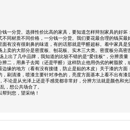
分钱一分货。选择性价比高的家具，要知道怎样辩别家具的好坏
式不同材质不同价格，一分钱一分货。我们要花最合理的钱买最
里面有没有很刺鼻的味道，有的话那就是甲醛超标。着中家具是
场上卖的大部分是密度板、刨花板、实木三大类。密度板分高密
场上出了几中品牌，我知道的比较不错的是“爱佳板”，分辨质
分辨二，用鼻子去闻（还是甲醛）这样防止他用伪劣的树脂胶，
看边缘的地方（看有没有接缝，防止是贴的木皮）关于漆的方
的，刷清漆，喷漆主要针对净色的，亮度方面基本上看不出有漆
，不论是从光泽上还是手感觉都非常好，分辨方法就是颜色和光
很乱，想公共场合了。
以帮到您，望采纳！