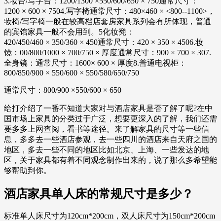
3.妆台/写字台：1200/1300 ×550/600/650 × 750通常尺寸：
1200 × 600 × 7504.写字椅通常尺寸：480×460 × <800--1100>，
妆椅/写字椅一般在较高档店套房家具系列会有所体现，普通
的宾馆家具一般不会用到。5化妆凳：
420/450/460 × 350/360 × 450通常尺寸：420 × 350 × 4506.妆
镜：00/800/1000 × 700/750 × 厚度通常尺寸：900 × 700 × 307.
全身镜：通常尺寸：1600× 600 × 厚度8.普通电视柜：
800/850/900 × 550/600 × 550/580/650/750
通常尺寸：800/900 ×550/600 × 650
给打介绍了一番不知道大家对与酒店家具是否了解了呢?在中
国市场上家具的分类过于广泛，想要更深入的了解，我们还需
要多多上网查阅，看书等途径。来了解家具的尺寸等一些信
息，多多去一些酒店参观，去一些四川的酒店来自天府之国的
地区，多去一些不同的地区比如北京、上海、一些发达的地
区，关于家具都有着不同观念制作出来的，说了那么多希望能
够帮助到你。
酒店家具单人床的常规尺寸是多少？
标准单人床尺寸为120cm*200cm，双人床尺寸为150cm*200cm