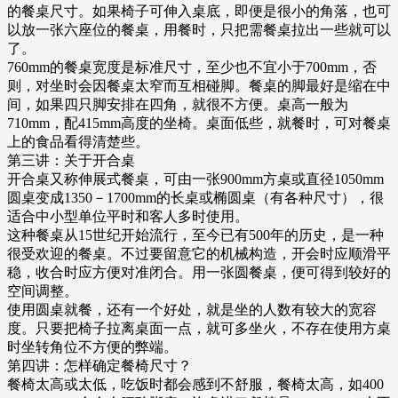
的餐桌尺寸。如果椅子可伸入桌底，即便是很小的角落，也可
以放一张六座位的餐桌，用餐时，只把需餐桌拉出一些就可以
了。
760mm的餐桌宽度是标准尺寸，至少也不宜小于700mm，否
则，对坐时会因餐桌太窄而互相碰脚。餐桌的脚最好是缩在中
间，如果四只脚安排在四角，就很不方便。桌高一般为
710mm，配415mm高度的坐椅。桌面低些，就餐时，可对餐桌
上的食品看得清楚些。
第三讲：关于开合桌
开合桌又称伸展式餐桌，可由一张900mm方桌或直径1050mm
圆桌变成1350－1700mm的长桌或椭圆桌（有各种尺寸），很
适合中小型单位平时和客人多时使用。
这种餐桌从15世纪开始流行，至今已有500年的历史，是一种
很受欢迎的餐桌。不过要留意它的机械构造，开会时应顺滑平
稳，收合时应方便对准闭合。用一张圆餐桌，便可得到较好的
空间调整。
使用圆桌就餐，还有一个好处，就是坐的人数有较大的宽容
度。只要把椅子拉离桌面一点，就可多坐火，不存在使用方桌
时坐转角位不方便的弊端。
第四讲：怎样确定餐椅尺寸？
餐椅太高或太低，吃饭时都会感到不舒服，餐椅太高，如400