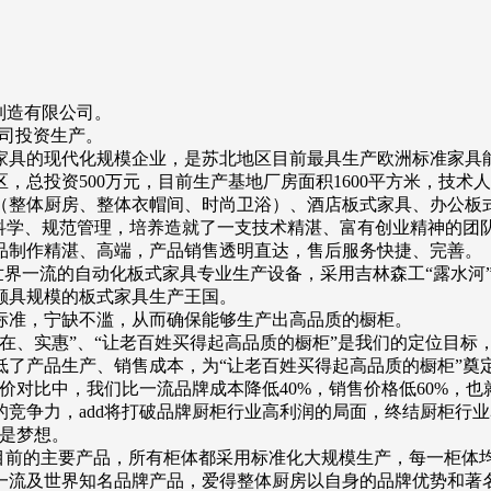
制造有限公司。
限公司投资生产。
家具的现代化规模企业，是苏北地区目前最具生产欧洲标准家具
总投资500万元，目前生产基地厂房面积1600平方米，技术人
（整体厨房、整体衣帽间、时尚卫浴）、酒店板式家具、办公板
科学、规范管理，培养造就了一支技术精湛、富有创业精神的团
品制作精湛、高端，产品销售透明直达，售后服务快捷、完善。
等世界一流的自动化板式家具专业生产设备，采用吉林森工“露水
颇具规模的板式家具生产王国。
标准，宁缺不滥，从而确保能够生产出高品质的橱柜。
在、实惠”、“让老百姓买得起高品质的橱柜”是我们的定位目标
了产品生产、销售成本，为“让老百姓买得起高品质的橱柜”奠
价对比中，我们比一流品牌成本降低40%，销售价格低60%，也就
竞争力，add将打破品牌厨柜行业高利润的局面，终结厨柜行业
再是梦想。
公司目前的主要产品，所有柜体都采用标准化大规模生产，每一柜体均含“a
一流及世界知名品牌产品，爱得整体厨房以自身的品牌优势和著