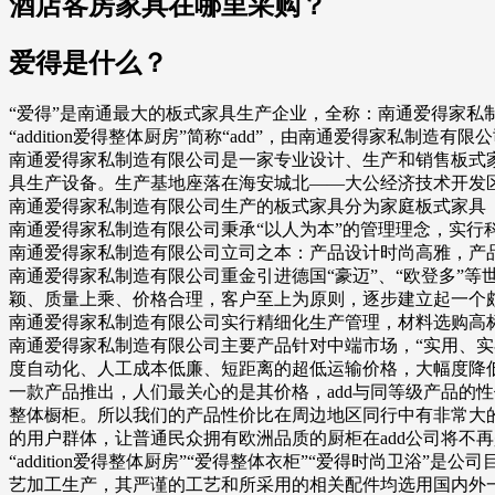
酒店客房家具在哪里采购？
爱得是什么？
“爱得”是南通最大的板式家具生产企业，全称：南通爱得家私
“addition爱得整体厨房”简称“add”，由南通爱得家私制造有
南通爱得家私制造有限公司是一家专业设计、生产和销售板式
具生产设备。生产基地座落在海安城北——大公经济技术开发区，
南通爱得家私制造有限公司生产的板式家具分为家庭板式家具
南通爱得家私制造有限公司秉承“以人为本”的管理理念，实行
南通爱得家私制造有限公司立司之本：产品设计时尚高雅，产
南通爱得家私制造有限公司重金引进德国“豪迈”、“欧登多”
颖、质量上乘、价格合理，客户至上为原则，逐步建立起一个
南通爱得家私制造有限公司实行精细化生产管理，材料选购高
南通爱得家私制造有限公司主要产品针对中端市场，“实用、实
度自动化、人工成本低廉、短距离的超低运输价格，大幅度降低
一款产品推出，人们最关心的是其价格，add与同等级产品的性
整体橱柜。所以我们的产品性价比在周边地区同行中有非常大的
的用户群体，让普通民众拥有欧洲品质的厨柜在add公司将不
“addition爱得整体厨房”“爱得整体衣柜”“爱得时尚卫浴”是
艺加工生产，其严谨的工艺和所采用的相关配件均选用国内外