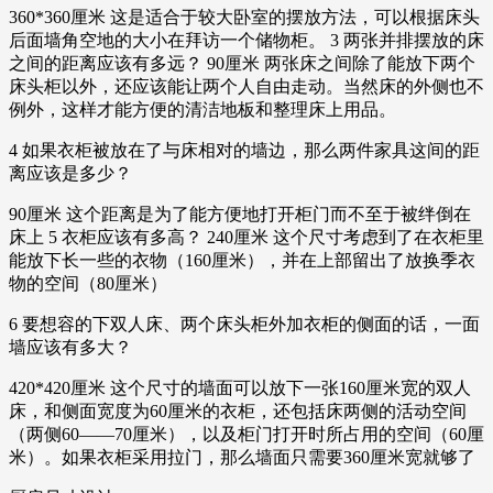
360*360厘米 这是适合于较大卧室的摆放方法，可以根据床头
后面墙角空地的大小在拜访一个储物柜。 3 两张并排摆放的床
之间的距离应该有多远？ 90厘米 两张床之间除了能放下两个
床头柜以外，还应该能让两个人自由走动。当然床的外侧也不
例外，这样才能方便的清洁地板和整理床上用品。
4 如果衣柜被放在了与床相对的墙边，那么两件家具这间的距
离应该是多少？
90厘米 这个距离是为了能方便地打开柜门而不至于被绊倒在
床上 5 衣柜应该有多高？ 240厘米 这个尺寸考虑到了在衣柜里
能放下长一些的衣物（160厘米），并在上部留出了放换季衣
物的空间（80厘米）
6 要想容的下双人床、两个床头柜外加衣柜的侧面的话，一面
墙应该有多大？
420*420厘米 这个尺寸的墙面可以放下一张160厘米宽的双人
床，和侧面宽度为60厘米的衣柜，还包括床两侧的活动空间
（两侧60——70厘米），以及柜门打开时所占用的空间（60厘
米）。如果衣柜采用拉门，那么墙面只需要360厘米宽就够了