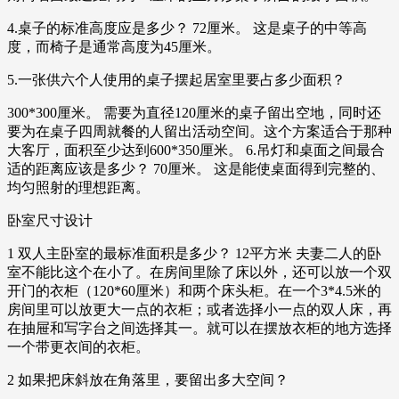
4.桌子的标准高度应是多少？ 72厘米。 这是桌子的中等高
度，而椅子是通常高度为45厘米。
5.一张供六个人使用的桌子摆起居室里要占多少面积？
300*300厘米。 需要为直径120厘米的桌子留出空地，同时还
要为在桌子四周就餐的人留出活动空间。这个方案适合于那种
大客厅，面积至少达到600*350厘米。 6.吊灯和桌面之间最合
适的距离应该是多少？ 70厘米。 这是能使桌面得到完整的、
均匀照射的理想距离。
卧室尺寸设计
1 双人主卧室的最标准面积是多少？ 12平方米 夫妻二人的卧
室不能比这个在小了。在房间里除了床以外，还可以放一个双
开门的衣柜（120*60厘米）和两个床头柜。在一个3*4.5米的
房间里可以放更大一点的衣柜；或者选择小一点的双人床，再
在抽屉和写字台之间选择其一。就可以在摆放衣柜的地方选择
一个带更衣间的衣柜。
2 如果把床斜放在角落里，要留出多大空间？