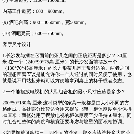
(7) 主通道宽：1200—1300mm。
内部工作道宽：600—900mm。
(9) 酒吧台高：900—l050mm，宽500mm。
(10) 酒吧凳高；600一750mm。
客厅尺寸设计
1.长沙发与摆在它面前的茶几之间的正确距离是多少？ 30厘
米 在一个（240*90*75高 厘米）的长沙发面前摆放一个
（130*70*45高厘米）的长方形茶几是非常舒适的。两者之间
的理想距离应该是能允许你一个人通过的同时又便于使用，也
就是说不用站起来就可以方便地拿到桌上的杯子或者杂志。
2.一个能摆放电视机的大型组合柜的最小尺寸应该是多少？
200*50*180高 厘米 这种类型的家具一般都是由大小不同的方
格组成，高处部分比较适合用来摆放书籍，柜体厚度至少保持
30厘米；而低处用于摆放电视的柜体厚度至少保持50厘米。同
时组合柜整体的高度和横宽还要考虑与墙壁的面积相协调。
3.如果摆放可容纳三、四个人的沙发，那么应该选择多大的茶