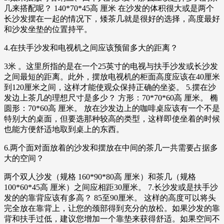
几来搭配呢？ 140*70*45高 厘米 在沙发的体积很大或是两个
长沙发摆在一起的情况下，矮茶几就是很好的选择，高度最好
和沙发坐垫的位置持平。
4.在扶手沙发和电视机之间应该预留多大的距离？
3米 。这里所指的是在一个25英寸的电视与扶手沙发或长沙发
之间最短的距离。此外，摆放电视机的柜面高度应该在40厘米
到120厘米之间，这样才能使观众保持正确的坐姿。 5.摆在沙
发边上茶几的理想尺寸是多少？ 方形：70*70*60高 厘米。 椭
圆形：70*60高 厘米。 放在沙发边上的咖啡桌应该有一个不是
特别大的桌面，但要选那种较高的类型，这样即使坐着的时候
也能方便舒适地取到桌上的东西。
6.两个面对面放着的沙发和摆放在中间的茶几一共需要占据多
大的空间？
两个双人沙发（规格 160*90*80高 厘米）和茶几（规格
100*60*45高 厘米）之间应相距30厘米。 7.长沙发或是扶手沙
发的的靠背应该有多高？ 85至90厘米。 这样的高度可以将头
完全放在靠背上，让您的颈部得到充分的放松。如果沙发的靠
背和扶手过低，建议您增加一个靠垫来获得舒适。如果空间不