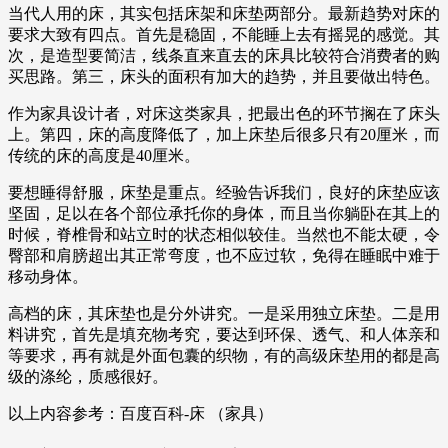
当代人用的床，其实包括床架和床垫两部分。最新趋势对床的
要求大致有四点。首先是稳固，不能睡上去有摇晃的感觉。其
次，是造型要简洁，线条直来直去的床具比较符合消费者的购
买思路。第三，床头的面积有加大的趋势，并且要做出特色。
作为家具设计者，对床这类家具，把最出色的环节搁在了床头
上。第四，床的高度降低了，加上床垫后很多只有20厘米，而
传统的床的高度是40厘米。
要想睡得舒服，床垫是重点。经验告诉我们，良好的床垫应该
坚固，足以在各个部位承托你的身体，而且当你躺卧在其上的
时候，脊椎骨和站立时的状态相似较佳。当然也不能太硬，令
臀部和肩膀超出其正常弯度，也不应过软，免得在睡眠中难于
移动身体。
高档的床，其床垫也是分外讲究。一是采用独立床垫。二是用
料讲究，首先是填充物考究，要达到环保、透气、和人体亲和
等要求，再有就是外面包囊的织物，有的高级床垫用的都是高
级的涤纶，质感很好。
以上内容参考：百度百科-床 （家具）