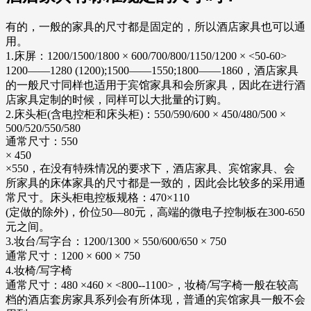
有的，一般的家具的尺寸都是固定的，所以酒店家具也可以通
用。
1.床屏：1200/1500/1800 × 600/700/800/1150/1200 × <50-60>
1200——1280 (1200);1500——1550;1800——1860，酒店家具
的一般尺寸同样也适用于宾馆家具和会所家具，因此在进行酒
店家具定制的时候，同样可以大批量的订购。
2.床头柜(含电控柜和床头柜)：550/590/600 × 450/480/500 ×
500/520/550/580
通常尺寸：550
× 450
×550，在没有特殊情况的要求下，酒店家具、宾馆家具、会
所家具的床体家具的尺寸都是一致的，因此会比较多的采用通
常尺寸。床头柜电控板规格：470×110
(定做的除外)，价位50—80元，高端的微电子控制板在300-650
元之间。
3.妆台/写字台：1200/1300 × 550/600/650 × 750
通常尺寸：1200 × 600 × 750
4.妆椅/写字椅
通常尺寸：480 ×460 × <800--1100>，妆椅/写字椅一般在较高
档的酒店套房家具系列会有所体现，普通的宾馆家具一般不会