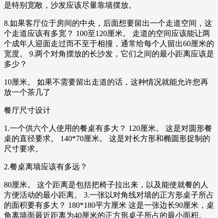
是特别宽敞，沙发应该尽量靠墙摆放。
8.如果客厅位于房间的中央，后面想要留出一个走道空间，这
个走道应该有多宽？ 100至120厘米。 走道的空间应该能让两
个成年人迎面走过而不至于相撞，通常给每个人留出60厘米的
宽度。 9.两个对角摆放的长沙发，它们之间的最小距离应该是
多少？
10厘米。 如果不需要留出走道的话，这种情况就能允许您再
放一个茶几了
餐厅尺寸设计
1.一个供六个人使用的餐桌有多大？ 120厘米。 这是对圆形餐
桌的直径要求。 140*70厘米。 这是对长方形和椭圆形捉制的
尺寸要求。
2.餐桌离墙应该有多远？
80厘米。 这个距离是包括把椅子拉出来，以及能使就餐的人
方便活动的最小距离。 3.一张以对角线对墙的正方形桌子所占
的面积要有多大？ 180*180平方厘米 这是一张边长90厘米，桌
角离墙面最近距离为40厘米的正方形桌子所占的最小面积。