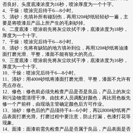
否良好。头度底漆浓度为16秒，喷涂厚度为一个十字。
4、干燥：喷涂完后待干6—8小时。
5、清砂：先填补所有碰刮伤，再用320#砂纸轻轻砂一遍，主
要是将喷漆后产品上所产生的毛刺砂掉。
6、二度底漆：喷涂前先将灰尘吹拭干净，底漆浓度为18秒，
厚度为一个十字。
7、干燥：喷涂完后待干6—8小时。
8、清砂：先将有缺陷的地方填补到位，再用320#砂纸将油漆
面打磨光滑、平整，漆面不能有较大的亮点。
9、三度底漆：喷涂前先将灰尘吹拭干净，底漆浓度为16秒，
厚度为一个十字。
10、干燥：喷涂完后待干6—8小时。
11、清砂：用400#砂纸将漆面打磨光滑、平整，漆面不允许有
亮点存在。
12、修色：修色前必须先检查产品是否是良品，产品上的灰尘
和污染物需清理干净。由技术人员调配好颜色，再比照色板先
修一个产前样，由现场主管确定颜色后方可作业。
13、油砂：修色后的产品须待干4—6小时，再以800#砂纸将产
品表面打磨光滑。打磨过程中要注意，防止打漏，色漆打花等
现象。
14、面漆：面漆前需先检查产品是否属于良品，产品表面是否