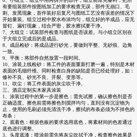
6、小组立：组立不用再拆开的部件，组立前应先备料，把所
有要组装部件按图纸加工的要求检查无误，部件无崩口、毛
刺、发黑现象，首件装好后复尺与图纸工艺没有误差的情况下
开始量装。组立过程中胶水布涂均匀，组立好的半成品，应无
冒钉、漏钉现象，结合严密，胶水擦拭要干净。
7、大组立：试装部件检查与图纸是否误差。与小组立区别在
于大组立完成后的是成品。
8、成品检砂：将成品进行砂光，要做到平整、无砂痕、边角
一致。
9、平衡：将部件自然放置一段时间。
10、涂装上线检砂：将工件的表面重新打磨一遍，特别是木材
表面的毛细纤维。同时检查白身的缺陷是否已经处理好，如：
修补不良、砂光不良、开裂、变形等。
11、吹尘：将工件表面的灰尘吹干净。
三、酒店定制实木家具涂装
1、涂装过程中的第一步是擦色：需先试擦，确认擦色剂是否
正确适度。擦色前需将擦色剂搅拌均匀，直到没有沉淀物为
止，使用的毛刷必须先清洗干净，擦拭的布条必须为不掉色的
布条；
2、底着色：根据色板的要求选用底色，将素材间的色差通过
底色进行调整。
3、头度底漆：喷涂前需先将灰尘吹拭干净，检查擦色效果是