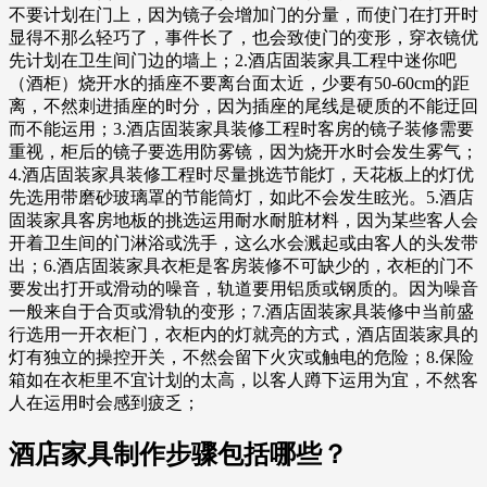
不要计划在门上，因为镜子会增加门的分量，而使门在打开时
显得不那么轻巧了，事件长了，也会致使门的变形，穿衣镜优
先计划在卫生间门边的墙上；2.酒店固装家具工程中迷你吧
（酒柜）烧开水的插座不要离台面太近，少要有50-60cm的距
离，不然刺进插座的时分，因为插座的尾线是硬质的不能迂回
而不能运用；3.酒店固装家具装修工程时客房的镜子装修需要
重视，柜后的镜子要选用防雾镜，因为烧开水时会发生雾气；
4.酒店固装家具装修工程时尽量挑选节能灯，天花板上的灯优
先选用带磨砂玻璃罩的节能筒灯，如此不会发生眩光。5.酒店
固装家具客房地板的挑选运用耐水耐脏材料，因为某些客人会
开着卫生间的门淋浴或洗手，这么水会溅起或由客人的头发带
出；6.酒店固装家具衣柜是客房装修不可缺少的，衣柜的门不
要发出打开或滑动的噪音，轨道要用铝质或钢质的。因为噪音
一般来自于合页或滑轨的变形；7.酒店固装家具装修中当前盛
行选用一开衣柜门，衣柜内的灯就亮的方式，酒店固装家具的
灯有独立的操控开关，不然会留下火灾或触电的危险；8.保险
箱如在衣柜里不宜计划的太高，以客人蹲下运用为宜，不然客
人在运用时会感到疲乏；
酒店家具制作步骤包括哪些？