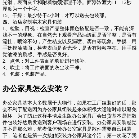
光滑，表面灰尘和附着物须清理干净。面漆浓渡为11—12秒，
厚度为一个十字。
15、干燥：最少待干4小时，才可以送去包装部。
四、酒店定制实木家具包装
1、检验，目视：检查产品整体颜色搭配是否一致，不能有深
浅不一的现象。在自然光下观看产品油漆面是否平整，是否有
流挂，喷涂不匀，产生桔皮以及漏喷、雾白等现象。手摸：用
手抚摸油漆面，检查表面是否光滑，是否有颗粒存在。用手感
觉油漆的质感、手感是否良好。
2、点色：对工件表面的瑕疵进行修补。
3、吹尘：将工件表面的灰尘吹干净。
4、包装：包装产品。
办公家具怎么安装？
办公家具基本大多数属于大物件，如果在工厂组装好的话，那
会不利于配送因为办公家具组装起来体积很大运输时难以避免
撞坏。为了防止这样事情发生版办公家具厂会出货基本是把散
件包装好然后发送到客户现场在进行安装。办公家具安装感觉
并不是那么难，笔者像体验办公室家具是散件需要自己组装
下，笔者也是第一次接触安装办公家具这个活，第一次花了我