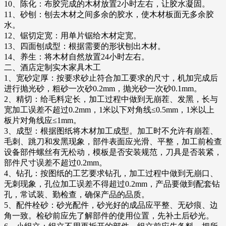
10、陈化：布胶完成的木材放置2小时左右，让胶水凝固。
11、砂刨：刨去木材之间多余的胶水，使木材板面无多余胶
水。
12、锯切定宽：用单片锯给木材定宽。
13、四面刨成型：根据需要的形状刨出木材。
14、养生：将木材自然放置24小时左右。
二、酒店定制实木家具木工
1、宽砂定厚：按要求砂止符合加工要求的尺寸，机加完成后
进行抛光砂，粗砂一次砂0.2mm，抛光砂一次砂0.1mm。
2、精切：给毛料定长，加工过程中做到无崩茬、发黑，长与
宽加工误差不超过0.2mm，1米以下对角线≤0.5mm，1米以上
板片对角线应≤1mm。
3、成型：根据图纸将木材加工成型。加工时不允许有崩茬、
毛刺、跳刀和发黑现象，部件表面应光滑、平整，加工前检查
设备部件螺丝有无松动，模板是否安装规范，刀具是否装紧，
部件尺寸误差不超过0.2mm。
4、钻孔：按图纸的工艺要求钻孔，加工过程中做到无崩口、
无刺现象，孔位加工误差不得超过0.2mm，产品要做到配套钻
孔，常试装、勤检查，确保产品的品质。
5、配件栓砂：砂光配件，砂光好的成品应平整、无砂痕、边
角一致。检砂前应先了解部件的使用位置，先补土后砂光。