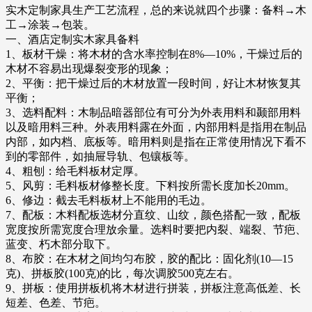
实木定制家具生产工艺流程，总的来说就四个步骤：备料→木
工→涂装→包装。
一、酒店定制实木家具备料
1、板材干燥：将木材的含水率控制在8%—10%，干燥过后的
木材不容易出现爆裂变形的现象；
2、平衡：把干燥过后的木材放置一段时间，好让木材恢复其
平衡；
3、选料配料：木制品暗器部位有可分为外表用料和颞部用料
以及暗用料三种。外表用料露在外面，内部用料是指用在制品
内部，如内档、底板等。暗用料则是指在正常使用情况下看不
到的零部件，如抽屉导轨、包镶板等。
4、粗刨：给毛料板材定厚。
5、风剪：毛料板材修整长度。下料按所需长度加长20mm。
6、修边：截去毛料板材上不能用的毛边。
7、配板：木料配板选材分直纹、山纹，颜色搭配一致，配板
宽度按所需宽度合理放余量。选料时要把内裂、端裂、节疤、
蓝变、朽木部分取下。
8、布胶：在木材之间均匀布胶，胶的配比：固化剂(10—15
克)、拼板胶(100克)的比，每次调胶500克左右。
9、拼板：使用拼板机将木材进行拼装，拼板注意高低差、长
短差、色差、节疤。