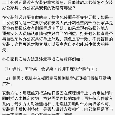
二十分钟还是没有安装好非常着急。只能请教老师傅怎么安装
办公家具，办公家具安装的攻略有哪些？
在安装前必须要桌做的事，检测包装厢是否完好无损，如果一
旦发现有问题一定要求现在安装人员开箱检查内部办公家具是
否也有受损或者有刮痕等运输问题，如果发现有破损的地方，
通知安装人员确认事情保护好自己的利益。打开包装检查是否
与自己采购办公家具订单上外观、颜色是否一致。不要盲目的
安装，这样可以对顾客朋友以及商家自身都能减少很大的损
失。
办公家具安装方法及注意事项安装程序例如：
（1）班台、主管桌、会议桌：台脚中连板台脚台面；
（2）柜类：底板中立板固定层板侧板背板顶板门板抽屉活动
层板。
安装方法：用螺丝刀把连结杆紧固在预埋螺母上，有定位销时
同时插入木榫定位销，放好需要连接的部件，再把偏心件放入
孔内，箭头方向对准连结杆，用螺丝刀顺时针方向拧紧即可。
安装完毕后检测整体：是否与设计方案相符，内部格局是否与
平面方案吻合，是否有表面磕伤、划伤。