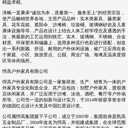
精益求精。
泽枫一直秉承“诚信为本，质量第一、服务至上”的经营宗旨，
使产品畅销世界各地，主营产品品种：实木类家具、藤类家
具、花车花箱、遮阳伞、沙滩椅、垃圾桶、玻璃钢砂岩及儿童
康体设施等等…产品在设计上结合人体工程学理念及通透的手
法，将最新的工艺运用到铁艺、实木、玻璃钢、不锈钢、合金
材质、环保塑木和编藤上，选用多种流行色彩进行搭配，创造
出一系列新颖、舒适、耐用的户外休闲设施，被广泛应用在各
个家庭、小区、旅游景点、公园、商业广场、海滩及温泉度假
区等休闲场所。
悍高户外家具有限公司
悍高户外家具有限公司是一家集研发、生产、销售为一体的户
外家具专业化制造企业。其产品包括：别墅户外家具，渡假酒
店休闲家具，并广泛应用于沙滩、泳池、酒吧、餐厅等户外场
所等。公司凭一流的创新与设计实力，于2014年斩获享誉全球
的德国红点设计大奖及中国红星设计奖。
公司属悍高集团旗下子公司，成立于2005年，集团前身是凯高
五金制品厂，2004年改名为悍高，并组建成集团，在全球范围