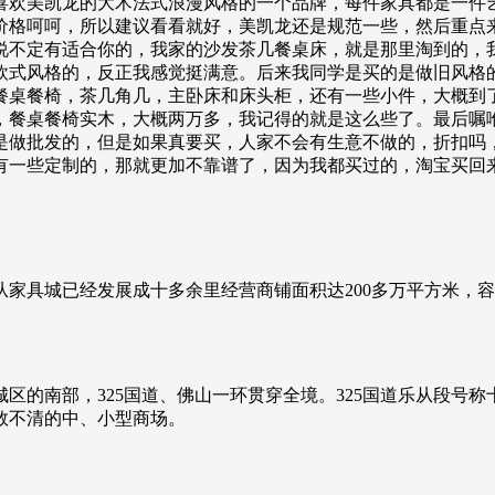
喜欢美凯龙的大术法式浪漫风格的一个品牌，每件家具都是一件
价格呵呵，所以建议看看就好，美凯龙还是规范一些，然后重点来
说不定有适合你的，我家的沙发茶几餐桌床，就是那里淘到的，
欧式风格的，反正我感觉挺满意。后来我同学是买的是做旧风格
餐桌餐椅，茶几角几，主卧床和床头柜，还有一些小件，大概到
，餐桌餐椅实木，大概两万多，我记得的就是这么些了。最后嘱
是做批发的，但是如果真要买，人家不会有生意不做的，折扣吗
有一些定制的，那就更加不靠谱了，因为我都买过的，淘宝买回
家具城已经发展成十多余里经营商铺面积达200多万平方米，容
的南部，325国道、佛山一环贯穿全境。325国道乐从段号称
数不清的中、小型商场。