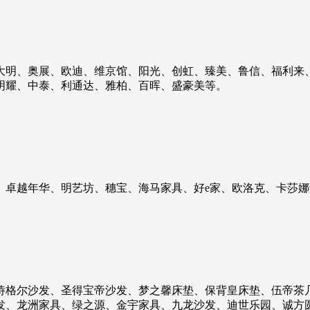
大明、奥展、欧迪、维京馆、阳光、创虹、臻美、鲁信、福利来
明耀、中泰、利通达、雅柏、百晖、盛豪美等。
、卓越年华、明艺坊、穗宝、海马家具、好e家、欧洛克、卡莎娜
诗格尔沙发、圣得宝帝沙发、梦之馨床垫、保背皇床垫、伍帝茶
发、龙洲家具、绿之源、金宇家具、九龙沙发、迪世乐园、诚方