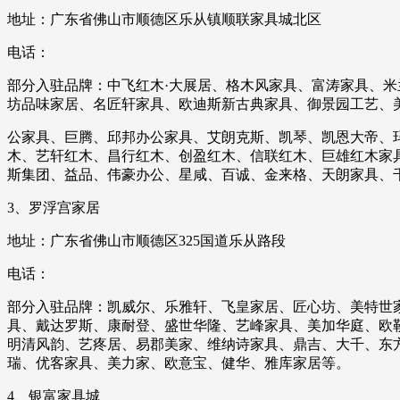
地址：广东省佛山市顺德区乐从镇顺联家具城北区
电话：
部分入驻品牌：中飞红木·大展居、格木风家具、富涛家具、
坊品味家居、名匠轩家具、欧迪斯新古典家具、御景园工艺、
公家具、巨腾、邱邦办公家具、艾朗克斯、凯琴、凯恩大帝、
木、艺轩红木、昌行红木、创盈红木、信联红木、巨雄红木家
斯集团、益品、伟豪办公、星咸、百诚、金来格、天朗家具、
3、罗浮宫家居
地址：广东省佛山市顺德区325国道乐从路段
电话：
部分入驻品牌：凯威尔、乐雅轩、飞皇家居、匠心坊、美特世
具、戴达罗斯、康耐登、盛世华隆、艺峰家具、美加华庭、欧
明清风韵、艺疼居、易郡美家、维纳诗家具、鼎吉、大千、东
瑞、优客家具、美力家、欧意宝、健华、雅库家居等。
4、银富家具城