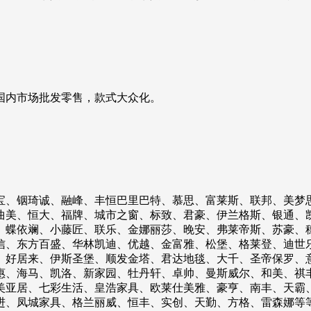
国内市场批发零售，款式大众化。
宝、铟琦诚、融峰、丰恒巴里巴特、慕思、富莱斯、联邦、美梦
曲美、恒大、福牌、城市之窗、标致、君豪、伊兰格斯、银通、
、蝶依斓、小藤匠、联乐、金娜丽莎、晚安、弗莱帝斯、苏豪、
信、东方百盛、华林凯迪、优越、金富雅、松堡、格莱登、迪世
、好居来、伊斯圣堡、顺发金塔、君达地毯、大千、圣帝保罗、
惠、海马、凯洛、新家园、牡丹轩、卓帅、曼斯威尔、和美、祺
美亚居、七彩生活、皇浩家具、欧莱仕美雅、豪亨、南丰、天霸
进、凤城家具、格兰丽威、恒丰、实创、天勤、方格、雷森娜等