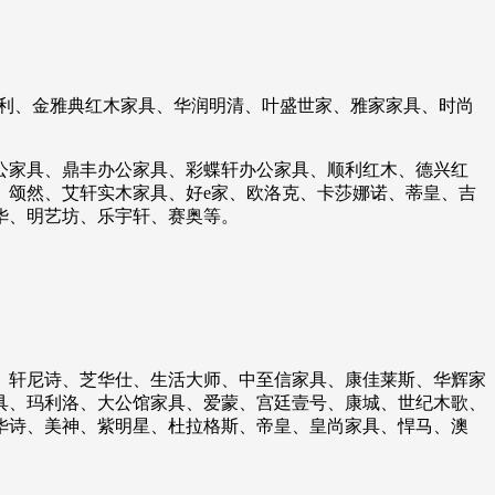
德利、金雅典红木家具、华润明清、叶盛世家、雅家家具、时尚
公家具、鼎丰办公家具、彩蝶轩办公家具、顺利红木、德兴红
、颂然、艾轩实木家具、好e家、欧洛克、卡莎娜诺、蒂皇、吉
华、明艺坊、乐宇轩、赛奥等。
、轩尼诗、芝华仕、生活大师、中至信家具、康佳莱斯、华辉家
具、玛利洛、大公馆家具、爱蒙、宫廷壹号、康城、世纪木歌、
华诗、美神、紫明星、杜拉格斯、帝皇、皇尚家具、悍马、澳