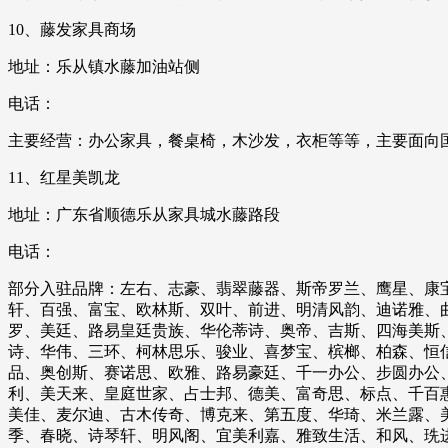
10、藤发家具商场
地址：乐从镇水藤加油站侧
电话：
主要经营：办公家具，餐桌椅，木沙发，衣柜等等，主要面向
11、红星美凯龙
地址：广东省顺德乐从家具城水藤路段
电话：
部分入驻品牌：左右、志豪、翡翠藤器、斯帝罗兰、鹰星、康
轩、百强、富宝、欧林斯、双叶、前进、明清风韵、迪诺雅、
罗、美廷、路易皇廷贵族、华伦蒂诗、奥帝、吉斯、四海美斯
诗、华伟、三环、柯林思乐、骏业、喜梦宝、槟榔、柏森、恒
品、奥创斯、赛诺思、欧雅、路易豪廷、千一办公、步圆办公
利、美天来、皇庭世家、占士邦、德美、富奇思、标点、千百
美佳、麦尔迪、古木传奇、博克来、第五度、华琦、米兰露、
季、春晓、诗琴轩、明风阁、宜美利嘉、雅致生活、和风、珗