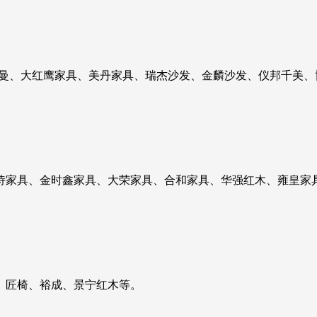
凯曼、大红鹰家具、美丹家具、瑞杰沙发、金麟沙发、仪邦千美、
诗家具、金时鑫家具、大荣家具、合和家具、华强红木、雍皇家
、匠椅、裕成、景宁红木等。