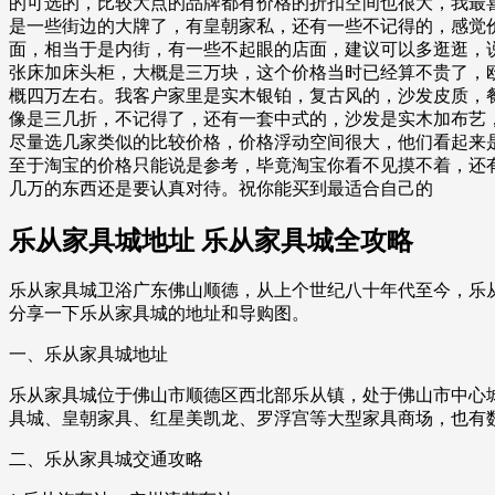
的可选的，比较大点的品牌都有价格的折扣空间也很大，我最
是一些街边的大牌了，有皇朝家私，还有一些不记得的，感觉
面，相当于是内街，有一些不起眼的店面，建议可以多逛逛，
张床加床头柜，大概是三万块，这个价格当时已经算不贵了，
概四万左右。我客户家里是实木银铂，复古风的，沙发皮质，
像是三几折，不记得了，还有一套中式的，沙发是实木加布艺
尽量选几家类似的比较价格，价格浮动空间很大，他们看起来
至于淘宝的价格只能说是参考，毕竟淘宝你看不见摸不着，还
几万的东西还是要认真对待。祝你能买到最适合自己的
乐从家具城地址 乐从家具城全攻略
乐从家具城卫浴广东佛山顺德，从上个世纪八十年代至今，乐从
分享一下乐从家具城的地址和导购图。
一、乐从家具城地址
乐从家具城位于佛山市顺德区西北部乐从镇，处于佛山市中心城区
具城、皇朝家具、红星美凯龙、罗浮宫等大型家具商场，也有
二、乐从家具城交通攻略