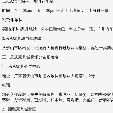
1.乐从汽车站—广州流花车站
时间： 7 ： 30am — 6 ： 30pm 一天四十班车，二十分钟一班
2.广州-乐从
买到(乐从)家具城站，分中巴和大巴，每15分钟一班。广州汽车
3.乐从家具城自驾攻略
从佛山市区出发，经澜石大桥直行过乐从高架桥，再过一高架
三、乐从家具城卖场分布图攻略
1、乐从家具会展中心
地址：广东省佛山市顺德区乐从镇乐从大道南1，2号
电话：
部分入住品牌：拉夫美特家具、索飞亚、伊璐斐、建柏办公家
艺轩、孖子家居、芭娜啦、和木居、诗堤诺、喜盈门、步泰家
2、顺联家具城北区