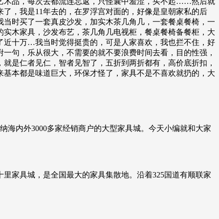
艺术品，每次去都流连忘返，只怪囊中羞涩，买不起……然后就
了，我是11年去的，在罗浮宫对面的，好像是皇朝家私的后
我当时买了一套真皮沙发，加实木茶几角几，一套餐桌餐椅，一
的实木家具，沙发布艺，茶几角几电视柜，餐桌餐椅备餐柜，大
了近十万…我当时觉得挺贵的，可是人家喜欢，我也拦不住，好
咐一句，乐从很大，不需要的就不要浪费时间去看，目的性强，
，就是仁者见仁，智者见智了，五折到两折都有，高价底折扣，
来基本都是味道巨大，环保才怪了，家具不是不喜欢就扔的，大
纳海内外3000多家经销商户的大型家具城。今天小编就和大家
十里家具城，是全国最大的家具集散地。沿着325国道有顺联家