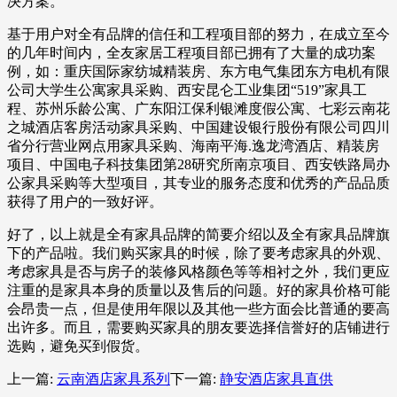
决方案。
基于用户对全有品牌的信任和工程项目部的努力，在成立至今
的几年时间内，全友家居工程项目部已拥有了大量的成功案
例，如：重庆国际家纺城精装房、东方电气集团东方电机有限
公司大学生公寓家具采购、西安昆仑工业集团“519”家具工
程、苏州乐龄公寓、广东阳江保利银滩度假公寓、七彩云南花
之城酒店客房活动家具采购、中国建设银行股份有限公司四川
省分行营业网点用家具采购、海南平海.逸龙湾酒店、精装房
项目、中国电子科技集团第28研究所南京项目、西安铁路局办
公家具采购等大型项目，其专业的服务态度和优秀的产品品质
获得了用户的一致好评。
好了，以上就是全有家具品牌的简要介绍以及全有家具品牌旗
下的产品啦。我们购买家具的时候，除了要考虑家具的外观、
考虑家具是否与房子的装修风格颜色等等相衬之外，我们更应
注重的是家具本身的质量以及售后的问题。好的家具价格可能
会昂贵一点，但是使用年限以及其他一些方面会比普通的要高
出许多。而且，需要购买家具的朋友要选择信誉好的店铺进行
选购，避免买到假货。
上一篇:
云南酒店家具系列
下一篇:
静安酒店家具直供