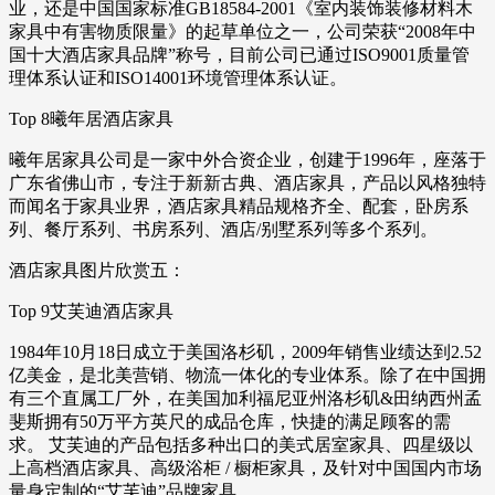
业，还是中国国家标准GB18584-2001《室内装饰装修材料木
家具中有害物质限量》的起草单位之一，公司荣获“2008年中
国十大酒店家具品牌”称号，目前公司已通过ISO9001质量管
理体系认证和ISO14001环境管理体系认证。
Top 8曦年居酒店家具
曦年居家具公司是一家中外合资企业，创建于1996年，座落于
广东省佛山市，专注于新新古典、酒店家具，产品以风格独特
而闻名于家具业界，酒店家具精品规格齐全、配套，卧房系
列、餐厅系列、书房系列、酒店/别墅系列等多个系列。
酒店家具图片欣赏五：
Top 9艾芙迪酒店家具
1984年10月18日成立于美国洛杉矶，2009年销售业绩达到2.52
亿美金，是北美营销、物流一体化的专业体系。除了在中国拥
有三个直属工厂外，在美国加利福尼亚州洛杉矶&田纳西州孟
斐斯拥有50万平方英尺的成品仓库，快捷的满足顾客的需
求。 艾芙迪的产品包括多种出口的美式居室家具、四星级以
上高档酒店家具、高级浴柜 / 橱柜家具，及针对中国国内市场
量身定制的“艾芙迪”品牌家具。