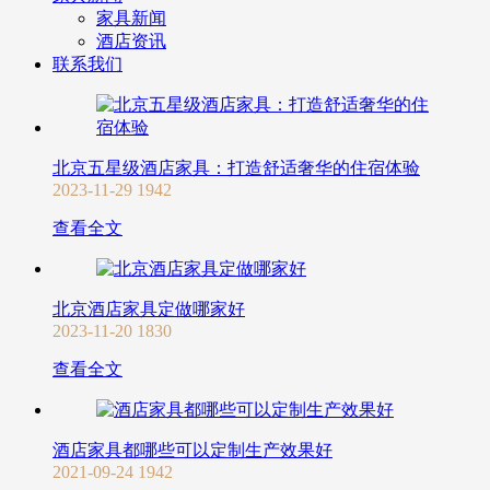
家具新闻
酒店资讯
联系我们
北京五星级酒店家具：打造舒适奢华的住宿体验
2023-11-29
1942
查看全文
北京酒店家具定做哪家好
2023-11-20
1830
查看全文
酒店家具都哪些可以定制生产效果好
2021-09-24
1942