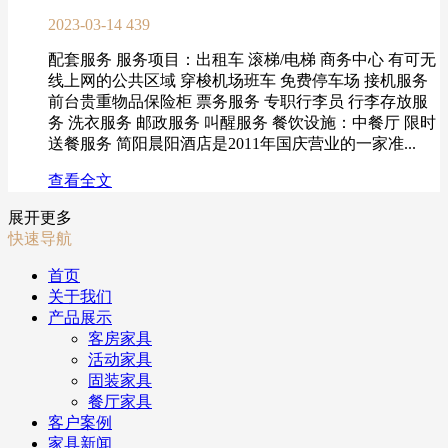
2023-03-14
439
配套服务 服务项目：出租车 滚梯/电梯 商务中心 有可无
线上网的公共区域 穿梭机场班车 免费停车场 接机服务
前台贵重物品保险柜 票务服务 专职行李员 行李存放服
务 洗衣服务 邮政服务 叫醒服务 餐饮设施：中餐厅 限时
送餐服务 简阳晨阳酒店是2011年国庆营业的一家准...
查看全文
展开更多
快速导航
首页
关于我们
产品展示
客房家具
活动家具
固装家具
餐厅家具
客户案例
家具新闻