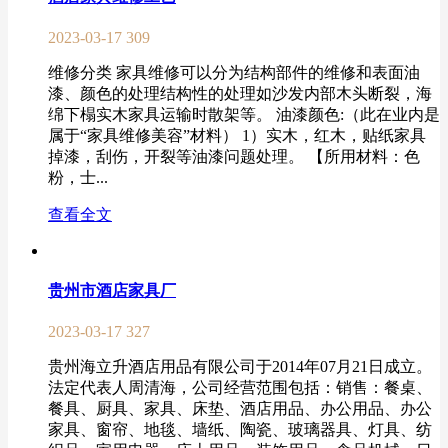
2023-03-17
309
维修分类 家具维修可以分为结构部件的维修和表面油
漆、颜色的处理结构性的处理如沙发内部木头断裂，海
绵下榻实木家具运输时散架等。 油漆颜色:（此在业内是
属于“家具维修美容”材料） 1）实木，红木，贴纸家具
掉漆，刮伤，开裂等油漆问题处理。 【所用材料：色
粉，士...
查看全文
贵州市酒店家具厂
2023-03-17
327
贵州海立升酒店用品有限公司于2014年07月21日成立。
法定代表人周清海，公司经营范围包括：销售：餐桌、
餐具、厨具、家具、床垫、酒店用品、办公用品、办公
家具、窗帘、地毯、墙纸、陶瓷、玻璃器具、灯具、纺