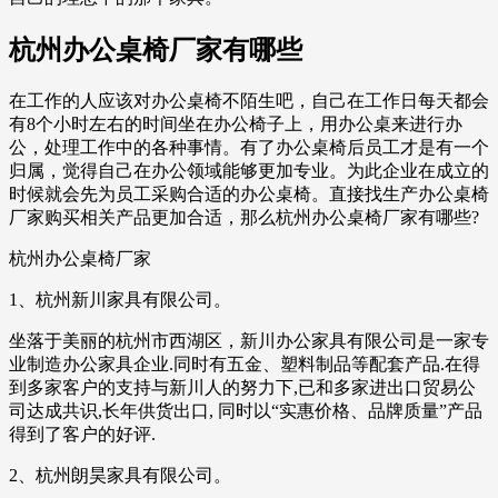
杭州办公桌椅厂家有哪些
在工作的人应该对办公桌椅不陌生吧，自己在工作日每天都会
有8个小时左右的时间坐在办公椅子上，用办公桌来进行办
公，处理工作中的各种事情。有了办公桌椅后员工才是有一个
归属，觉得自己在办公领域能够更加专业。为此企业在成立的
时候就会先为员工采购合适的办公桌椅。直接找生产办公桌椅
厂家购买相关产品更加合适，那么杭州办公桌椅厂家有哪些?
杭州办公桌椅厂家
1、杭州新川家具有限公司。
坐落于美丽的杭州市西湖区，新川办公家具有限公司是一家专
业制造办公家具企业.同时有五金、塑料制品等配套产品.在得
到多家客户的支持与新川人的努力下,已和多家进出口贸易公
司达成共识,长年供货出口, 同时以“实惠价格、品牌质量”产品
得到了客户的好评.
2、杭州朗昊家具有限公司。