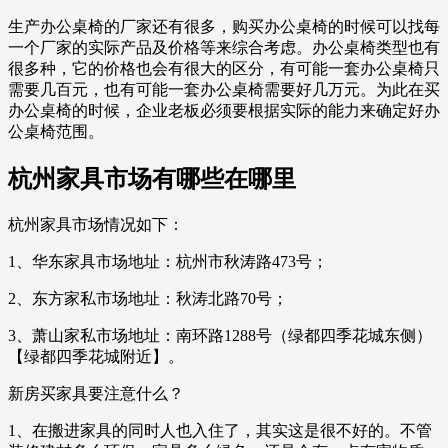
生产办公桌椅的厂家还有很多，购买办公桌椅的时候可以找每
一个厂家的实际产品及价格等来综合考虑。办公桌椅类型也有
很多种，它的价格也会有很大的区分，有可能一套办公桌椅只
需要几百元，也有可能一套办公桌椅需要好几万元。为此在买
办公桌椅的时候，企业老板必须要根据实际的能力来确定好办
公桌椅范围。
杭州家具市场有哪些在哪里
杭州家具市场情况如下：
1、华东家具市场地址：杭州市秋涛路473号；
2、东方家私市场地址：秋涛北路70号；
3、萧山家私市场地址：南环路1288号（绿都四季花城东侧）
【绿都四季花城附近】。
新房买家具要注意什么？
1、在搬进家具的同时人也入住了，其实这是很不好的。不管