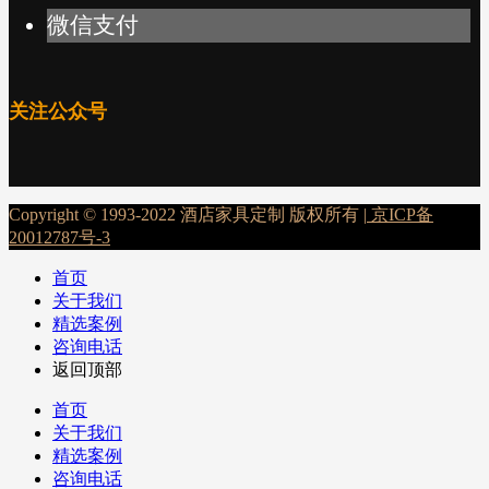
微信支付
关注公众号
Copyright © 1993-2022 酒店家具定制 版权所有 |
京ICP备
20012787号-3
首页
关于我们
精选案例
咨询电话
返回顶部
首页
关于我们
精选案例
咨询电话