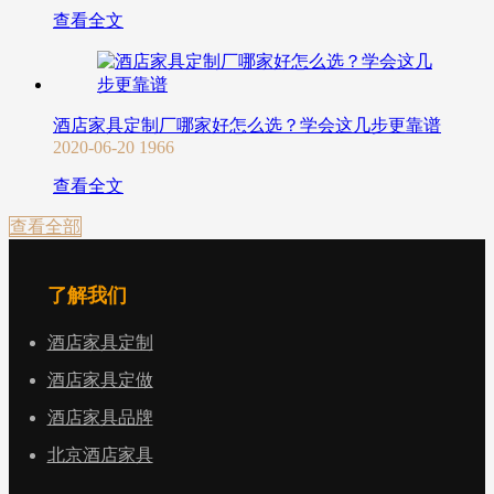
查看全文
酒店家具定制厂哪家好怎么选？学会这几步更靠谱
2020-06-20
1966
查看全文
查看全部
了解我们
酒店家具定制
酒店家具定做
酒店家具品牌
北京酒店家具