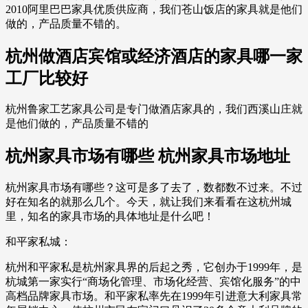
2010阿里巴巴家具优质供应商，我们苍山饭店的家具就是他们
做的，产品质量不错的。
杭州做酒店宾馆或经济酒店的家具哪一家
工厂比较好
杭州鲁家工艺家具公司是专门做酒店家具的，我们西溪山庄就
是他们做的，产品质量不错的
杭州家具市场有哪些 杭州家具市场地址
杭州家具市场有哪些？这可是多了去了，数都数不过来。不过
好在知名的就那么几个。今天，就让我们来看看在这杭州城
里，知名的家具市场的具体地址是什么吧！
和平家私城：
杭州和平家私是杭州家具界的后起之秀，它创办于1999年，是
杭城第一家实行“商场化管理、市场化经营、宾馆化服务”的中
高档品牌家具市场。和平家私率先在1999年引进意大利家具常