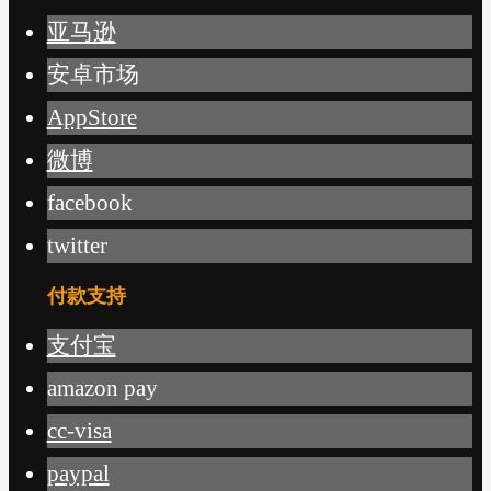
亚马逊
安卓市场
AppStore
微博
facebook
twitter
付款支持
支付宝
amazon pay
cc-visa
paypal