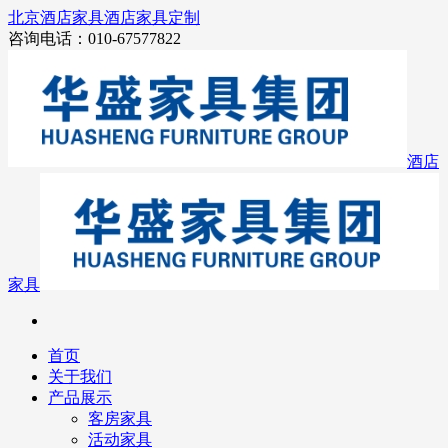
北京酒店家具
酒店家具定制
咨询电话：010-67577822
酒店
家具
首页
关于我们
产品展示
客房家具
活动家具