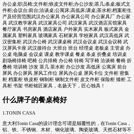
办公桌;职员椅;文件柜;铁皮文件柜;办公沙发;茶几;条桌;板式文
件柜;会议台;前台;洽谈桌;公寓床;高低床;课桌;茶水柜;档案柜生
产及经营范围武汉办公家具 办公家具公司 办公家具厂 办公家
具 武汉教学家具 武汉家具公司 武汉家具 武汉酒店宾馆家具
餐厅家具 书房家具 酒店家具 户外家具 实木家具 板式家具 金
属家具 塑料家具 玻璃家具 石材家具 学校家具 武汉高低床 武
汉密集柜 武汉办公椅 武汉课桌椅 武汉会议桌 武汉会议椅 武
汉屏风卡座 武汉接待台 大班台 班台 经理桌 老板桌 主管桌 办
公桌 电脑桌 会议桌 课桌 教学课桌 餐桌 条桌 折叠桌 培训桌
剧场椅排椅 吧椅 公共排椅 办公椅 转椅 写字椅 洽谈椅 餐椅 折
叠椅 培训椅 沙发 茶几 茶水柜 办公沙发 高低床 公寓床 前台
屏风 办公屏风 屏风工作位 屏风办公桌 屏风卡位 文件柜 密集
柜 档案柜 铁皮柜 钢制柜 钢制文件柜 皮文件柜 保险柜 矮柜 工
具柜 书架 书柜铭匠家具，名扬天下，匠心独具！
什么牌子的餐桌椅好
1.TONIN CASA
意大利Tonin Casa的设计理念可谓是颠覆性的，在Tonin Casa，
铝、铁、不锈钢、木材、钢化玻璃、陶瓷玻璃、天然石材等不