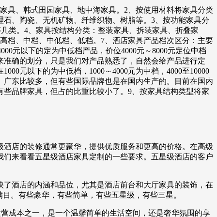
家具、韩式田园家具、地中海家具。2、按使用材料将家具分类
理石、陶瓷、无机矿物、纤维织物、树脂等。3、按功能家具分
等几类。4、家具按结构分类：整装家具、拆装家具、折叠家
中高档、中档、中低档、低档。7、酒店家具产品档次区分：主要
0元以下的定为中低档产品，价位4000元～8000元定位中档
标准来准确的划分，只是我们对产品熟悉了，自然会给产品进行定
00元以下的为中低档，1000～4000元为中档，4000至10000
、广东比较多，但有些国际品牌也是在国内生产的。目前在国内
有些品牌家具，但占的比重比较小了。9、按家具结构类型将家
级酒店的装修通常更豪华，提供优质服务和更高的价格。在高级
我们来看看五星级酒店家具定制的一些要求。五星级酒店的客户
映了酒店的内涵和品位，尤其是酒店前台和大厅家具的装饰，在
满目。有些豪华，有些简单，有些五星级，有些三星。
运营成本之一，是一个温馨简单的生活空间，还是奢华氛围的享