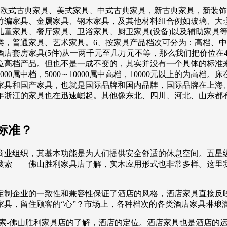
、欧式古典家具、美式家具、中式古典家具，新古典家具，新装饰
竹编家具、金属家具、钢木家具，及其他材料组合例如玻璃、大
童家具、餐厅家具、卫浴家具、厨卫家具(设备)以及辅助家具
类，普通家具、艺术家具。6、按家具产品档次可分为：高档、
房家具(5件)从一两千元至几万元不等，那么我们把价位在400
上的定位高档产品。但也不是一成不变的，其实并没有一个具体的
属中档，5000～10000属中高档，10000元以上的为高档。床在10
口家具和国产家具，也就是国际品牌和国内品牌，国际品牌在上海
年浙江的家具也在迅速崛起。其他像东北、四川、河北、山东都
标准？
商业组织，其基本功能是为人们提供安全舒适的休息空间。五星
搜索——佛山胜利家具店了解，实木应用形式也非常多样。这里
定制企业的一致性和兼容性保证了酒店的风格，酒店家具直接反
家具，留住顾客的“心”？市场上，各种档次的各类酒店家具琳琅
搜索-佛山胜利家具店的了解，酒店的定位。酒店家具也是酒店的