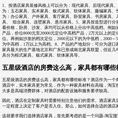
1、按酒店家具装修风格上可以分为：现代家具、后现代家具
为：玉石家具、实木家具、板式家具、软体家具、藤编家具、
为：办公家具、户外家具、客厅家具、卧室家具、书房家具、儿
具、 组合家具、连壁家具、悬吊家具。5、家具按造型进行分
看价格，卧房、沙发、床均可以从价格上分出中高低档。例如酒店套
产品，价位8000元至20000元定位中高档产品，2万元以
位。再例如沙发的档次定位，2000元以下的为中低档，2000～5000
为中高档，1万以上为高档。8、产品的产地划分：可分为进
家具最大的生产基地北京和广东已形成南北家具联盟，但近几
具分为框式家具、板式家具、软体家具等。
五星级酒店的房费这么高，家具都有哪些
五星级酒店的房费这么高，家具都有哪些标准？酒店作为一个
酒店中，实木家具更为常见，作为一种家具材料在高端，淘宝
大多是高端消费群体，对酒店的配套设施和服务要求较高。
因此，酒店在定制家具时需要特别注意他们的需求。酒店家具
一定程度上决定了客户是否入住。那么，如何选择合适的酒店
这就要求我们选择酒店家具，首先要考虑的是一个问题-淘宝