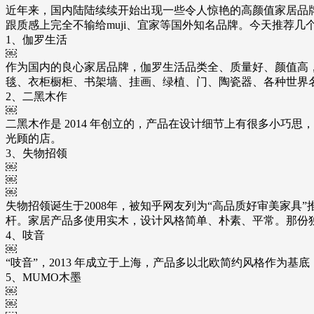
近年来，国内陆陆续续开始出现一些令人惊艳的高颜值家居品
跟质感上完全不输给muji、宜家等国外知名品牌。今天推荐
1、伽罗生活
￼
作为国内的良心家居品牌，伽罗生活品类全、质量好、颜值高，
毯、衣柜橱柜、书架墙、挂画、绿植、门、陶瓷器、各种世界
2、二黑木作
￼
二黑木作是 2014 年创立的，产品在设计细节上有很多小
光顾的店。
3、失物招领
￼
￼
￼
失物招领诞生于2008年，被知乎网友列为“高品质好审美家
杆。家居产品多使用实木，设计风格简单、朴素、平常。那份
4、吱音
￼
“吱音”，2013 年成立于上海，产品多以北欧简约风格作为
5、MUMO木墨
￼
￼