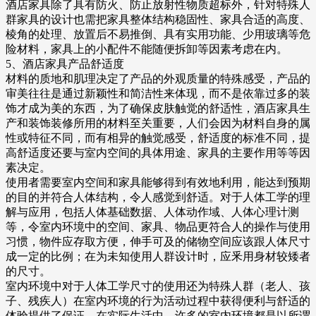
酒店家具除了具有防火、防止放射性物质超标外，针对特殊人
群家具的设计也需把家具整体结构稳固性、家具合适的高度、
棱角的处理、放置后不易推倒、具有实用功能、少用玻璃等危
险材料，家具上的小配件不能随便拆卸等因素考虑在内。
5、酒店家具产品舒适度
材料的质地和肌理决定了产品的外观质量的特殊感受，产品的
审美往往是通过新颖性和简洁性来体现，而不是依靠过多的装
饰才成为美的东西，为了确保皮肤触觉的舒适性，酒店家具生
产和装饰装修所用的材料至关重要，人们会因为材料自身的属
性或特征不同，而有相异的触觉感受，舒适度的标准不同，提
高舒适度还要与室内空间的具体用途、家具的主要作用等等因
素决定。
使用者需要室内空间和家具能够得到有效地利用，能达到预期
的目的并符合人体结构，令人感觉到舒适。对于人体工学的理
解与应用，包括人体基础数据、人体动作域、人体心理计测
等，令室内环境中的空间、家具、物品更符合人的操作与使用
习惯，物件应存取方便，伸手可及的储物空间应该跟人体尺寸
成一定的比例；在为未知使用人群设计时，应釆用身材较矮者
的尺寸。
室内环境中对于人体工学尺寸的使用还为特殊人群（老人、孩
子、残疾人）在室内环境的行为活动过程中获得便利与舒适的
体验提供了保证。在实际生活中，许多的室内环境都是以所谓