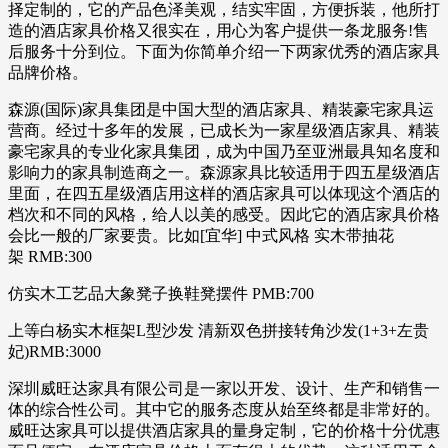
择定制的，它的产品色泽美观，结实牢固，方便拆装，他所打
造的酒店家具价格又很实在，用心为客户提供一条龙服务!售
后服务十分到位。下面为你简单介绍一下两家优秀的酒店家具
品牌价格。
森源(国际)家具集团是中国大型的酒店家具、精装豪宅家具运
营商。经过十多年的发展，已成长为一家星级酒店家具、精装
豪宅家具的专业化家具集团，成为中国乃至亚洲最具知名度和
影响力的家具制造商之一。森源家具比较适用于四五星级酒店
里面，在四五星级酒店用这样的酒店家具可以体现这个酒店的
档次和不同的风格，给人以美的感受。因此它的酒店家具价格
会比一般的厂家要贵。比如[宜华] 中式风格 实木带抽花
架 RMB:300
仿实木工艺品大象凳子换鞋凳摆件 PMB:700
上等白杨实木框架L型沙发 清新双色拼接转角沙发(1+3+左贵
妃)RMB:3000
深圳威旺达家具有限公司是一家以开发、设计、生产和销售一
体的综合性公司。其中它的服务态度从始至终都是非常好的。
威旺达家具可以提供酒店家具的量身定制，它的价格十分优惠