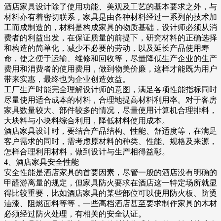
酒店家具设计除了使用功能、美观及工艺的基本要求之外，与
材料亦有着密切联系，家具是由各种材料经过一系列的技术加
工而成制造的，材料是构成家具的物质基础，设计师必须从消
费者的利益出发，在保证质量的前提下，研究材料的正确选择
和构造的简单化，减少不必要的劳动，以及延长产品使用寿
命，使之便于运输、维修和回收等，尽量降低生产企业的生产
费用和消费者的使用费用，做到物美价廉，这样才能既为用户
带来实惠，最终也为企业创造效益。
工厂生产时能完全理解设计师的意图，满足各项性能指标同时
尽量使用适合成本的材料，合理地提高材料利用率。对于客房
家具数量较大、部件较多的情况，尽量使用计算机合理排料，
大块料与小块料综合利用，降低材料使用成本。
酒店家具设计时，要结合产品结构、性能、舒适度等，在满足
客户需求的同时，需考虑原材料的种类、性能、规格及来源，
怎样合理利用材料，做到设计与生产相得益彰。
4、酒店家具安全性能
安全性能是酒店家具的首要因素，尽管一般的酒店没有明确的
甲醛游离量的规定，但家具防火要求在酒店这一特定场所就显
得比较重要，比如酒店家具的某些部位可以使用防火板、防烫
油漆、阻燃面料等等，一些高档酒店甚至要求制作家具的木材
必须经过防火处理，有相关的安全认证。