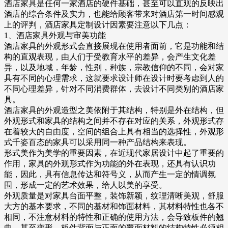
酒店家具是任何一家酒店的硬件基础，甚至可以直观的反映出
酒店的综合条件及实力，也能给顾客带来对酒店第一时间感观
上的评判，酒店家具定制设计因素要注意以下几点：
1、酒店家具外观与审美功能
酒店家具的外观形式会直接展现在使用者面前，它是功能和结
构的直观表现，由人们于受教育水平的差异，会产生文化差
异，以及地域，年龄，性别，种族，宗教信仰的不同，会对家
具有不同的心理需求，这就要求设计师在设计时要考虑到人的
不同心理差异，针对不同消费群体，去设计不同类别的酒店家
具。
酒店家具的外观造型之美依附于其结构，特别是外在结构，但
外观形式和家具的结构之间并不存在对应的关系，外观形式存
在着较大的自由度，空间的组合上具有相当的选择性，外观形
式千姿百态的家具可以采用同一种产品结构来表现。
形式美作为美学的重要因素，在近现代家居设计中起了重要的
作用，家具的外观形式作为功能的外在表现，还具有认识功
能，因此，具有信息传达和符号义，从而产生一定的情调氛
围，形成一定的艺术效果，给人以美的享受。
外观质量是对家具台面平整，装饰新颖，纹理清晰美观，舒服
大方的基本要求，不同的基材和饰面材料，其材料特性也各不
相同，不注意材料的特性和正确的使用方法，会导致板件的翘
曲，甚至变形。板件背面与正面的覆面材料的结构特性必须相