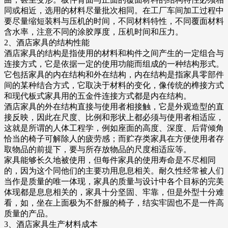
同或相近，选用的材料尽量批次相同。在工厂车间加工过程中
要尽量缩短装料与压机的时间，不同材料特性，不同覆面材料
含水率，注意不同的涂胶厚度，压机时间和压力。
2、酒店家具的结构性能
酒店家具的结构是指使用的材料和构件之间产生的一定组合与
连接方式，它是依据一定的使用功能而组成的一种结构形式。
它包括家具的内在结构和外在结构，内在结构是指家具零部件
间的某种结合方式，它取决于材料的变化，像传统的榫接方式
和现代板式家具用的五金件连接方式都是内在结构。
酒店家具的外在结构直接与使用者相接触，它是外观造型的直
接反映，因此在尺度、比例和形状上都必须与使用者相适应，
这就是所谓的人体工程学，例如座面的高度、深度、后背倾角
恰当的椅子可解除人的疲劳感；而贮存类家具在方便使用者存
取物品的前提下，要与所存放物品的尺度相适应等。
家具能够长久地被使用，但每件家具的使用寿命是不尽相同
的，因为这个同他们的主要功用息息相关。耐久性经常被人们
当作是质量的唯一体现，家具的质量与设计中各个目标的完美
体现都是息息相关的，家具十分坚固、牢靠，但是外型十分难
看，如，坐在上面极为不舒服的椅子，结实牢固也不是一件高
质量的产品。
3、酒店家具生产材料成本