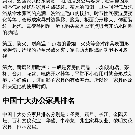
第四、酒店家具防水防潮： 在酒店及公寓客房，经常会因水
和湿气的侵扰对家具构成破坏。茶水的倾倒、卫生间湿气及洗
浴桑拿水蒸气的充满、洗浴湿毛巾的接触、时节性气候湿度变
化等等，会形成家具封边暴露、脱落、板面变形胀大、饰面裂
纹、起泡、霉变等问题，所以购买家具应重点思考其防水防潮
的功能。
第五、防火、耐高温： 点着的香烟、火柴等会对家具表面形
成损伤，严峻的乃至形成火灾，家具防火阻燃的功能不可忽
视;
第六、耐磨经用耐摔： 一般是客房的用品，比如说电话、茶
杯、台灯、花盆、电热开水器等，平常不小心用时就会形成划
痕，不好修正，进而影响家具的有效寿命。所以说，家具的原
料决定他的使用时间。
中国十大办公家具排名
中国十大办公家具排名分别是：圣奥、震旦、长江、金隅天
坛、百利文仪实业、华盛、中泰龙、兆生家具实业、黎明文仪
家具、恒林家居。