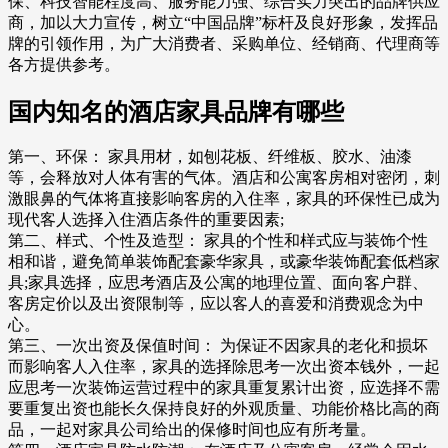
保、科技智能程度高、服务能力强、综合实力突出的品牌供应
商，加以大力宣传，树立“中国品牌”标杆及良好形象，发挥品
牌的引领作用，为广大消费者、采购单位、经销商、代理商等
各方提供参考。
国内知名的酒店家具品牌有哪些
第一、环保： 家具用材，如刨花板、纤维板、胶水、油漆
等，会释放对人体有害的气体。酒店和公寓客房相对密闭，刺
激眼鼻的气体将直接影响客房的入住率，家具的环保性已成为
现代客人选择入住酒店条件的重要因素;
第二、样式、个性及造型： 家具的个性和样式应与装饰个性
相和谐，避免简单装饰配套豪华家具，或豪华装饰配套低档家
具;家具选择，应思考酒店及公寓的地理位置、面向客户群、
客房定价以及出资限制等，应以客人的喜爱和消费观念为中
心。
第三、一次出资及保值时间： 为保证不因家具的老化和损坏
而影响客人入住率，家具的选择除思考一次出资本钱外，一起
应思考一次装饰运营过程中的家具重复累计出资，应选择不需
要重复出资也能长久保持良好的外观质量、功能价格比高的商
品，一起对家具公司给出的保修时间也应有所考量。