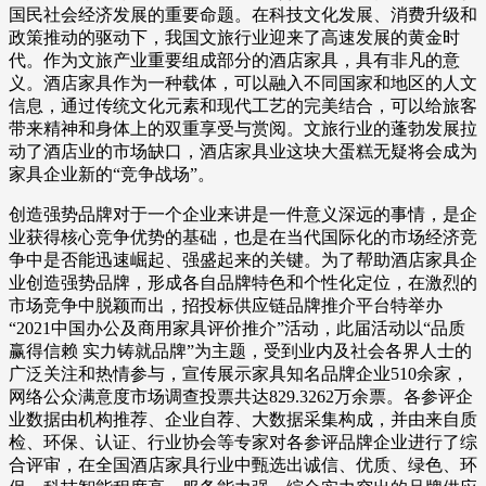
国民社会经济发展的重要命题。在科技文化发展、消费升级和
政策推动的驱动下，我国文旅行业迎来了高速发展的黄金时
代。作为文旅产业重要组成部分的酒店家具，具有非凡的意
义。酒店家具作为一种载体，可以融入不同国家和地区的人文
信息，通过传统文化元素和现代工艺的完美结合，可以给旅客
带来精神和身体上的双重享受与赏阅。文旅行业的蓬勃发展拉
动了酒店业的市场缺口，酒店家具业这块大蛋糕无疑将会成为
家具企业新的“竞争战场”。
创造强势品牌对于一个企业来讲是一件意义深远的事情，是企
业获得核心竞争优势的基础，也是在当代国际化的市场经济竞
争中是否能迅速崛起、强盛起来的关键。为了帮助酒店家具企
业创造强势品牌，形成各自品牌特色和个性化定位，在激烈的
市场竞争中脱颖而出，招投标供应链品牌推介平台特举办
“2021中国办公及商用家具评价推介”活动，此届活动以“品质
赢得信赖 实力铸就品牌”为主题，受到业内及社会各界人士的
广泛关注和热情参与，宣传展示家具知名品牌企业510余家，
网络公众满意度市场调查投票共达829.3262万余票。各参评企
业数据由机构推荐、企业自荐、大数据采集构成，并由来自质
检、环保、认证、行业协会等专家对各参评品牌企业进行了综
合评审，在全国酒店家具行业中甄选出诚信、优质、绿色、环