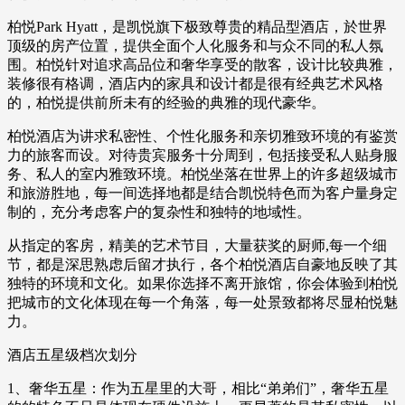
柏悦Park Hyatt，是凯悦旗下极致尊贵的精品型酒店，於世界
顶级的房产位置，提供全面个人化服务和与众不同的私人氛
围。柏悦针对追求高品位和奢华享受的散客，设计比较典雅，
装修很有格调，酒店内的家具和设计都是很有经典艺术风格
的，柏悦提供前所未有的经验的典雅的现代豪华。
柏悦酒店为讲求私密性、个性化服务和亲切雅致环境的有鉴赏
力的旅客而设。对待贵宾服务十分周到，包括接受私人贴身服
务、私人的室内雅致环境。柏悦坐落在世界上的许多超级城市
和旅游胜地，每一间选择地都是结合凯悦特色而为客户量身定
制的，充分考虑客户的复杂性和独特的地域性。
从指定的客房，精美的艺术节目，大量获奖的厨师,每一个细
节，都是深思熟虑后留才执行，各个柏悦酒店自豪地反映了其
独特的环境和文化。如果你选择不离开旅馆，你会体验到柏悦
把城市的文化体现在每一个角落，每一处景致都将尽显柏悦魅
力。
酒店五星级档次划分
1、奢华五星：作为五星里的大哥，相比“弟弟们”，奢华五星