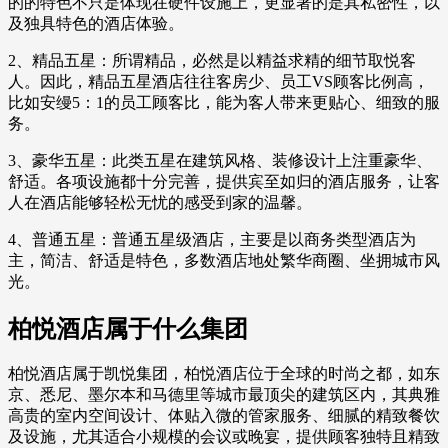
的的特色不只是体现在硬件设施上，更显著的是其私密性，以
及独具特色的酒店体验。
2、精品五星：所谓精品，必然是以精益求精的细节取悦客
人。因此，精品五星酒店往往客房少、员工VS顾客比例高，
比如安缦5：1的员工顾客比，能为客人带来更贴心、细致的服
务。
3、豪华五星：此类五星在建筑风格、装修设计上注重豪华、
舒适。各项设施都十分完善，提供宾至如归的酒店服务，让客
人在酒店能够轻松无忧的感受到家的温馨。
4、普通五星：普通五星级酒店，主要是以商务类型酒店为
主，简洁、舒适是特色，多数酒店地处繁华商圈、坐拥城市风
光。
柏悦酒店属于什么集团
柏悦酒店属于凯悦集团，柏悦酒店位于全球的时尚之都，如东
京、悉尼、墨尔本和马德里等城市最顶尖的建筑区内，其典雅
高贵的室内空间设计、体贴入微的管家服务、细腻的精致餐饮
及设施，尤其适合小规模的会议或晚宴，提供顾客独特且精致