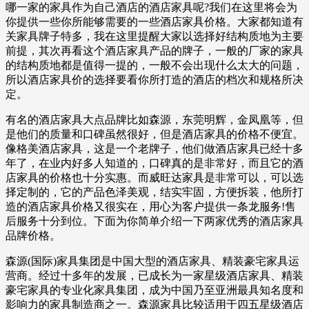
哪一家的家具作为自己酒店的酒店家具呢?我们在这里将会为
你提供一些你所能够需要的一些酒店家具价格。大家都知道有
关家具牌子特多，我在这里提醒大家以选择好结构质地为主要
前提，其次再看这个酒店家具产品的牌子，一般的厂家的家具
的结构质地都是值得一提的，一般不会出现什么太大的问题，
所以酒店家具价的选择要看你所打造的酒店的档次和规格所决
定。
有名的酒店家具大点品牌比如森源，东莞明辉，金凤凰等，但
是他们的质量和口碑虽然很好，但是酒店家具的价格不便宜。
像格美酒店家具，这是一个老牌子，他们做酒店家具已经十多
年了，在业内好多人知道的，口碑真的是非常好，而且它的酒
店家具的价格也十分实惠。而威旺达家具是非常可以，可以选
择定制的，它的产品色泽美观，结实牢固，方便拆装，他所打
造的酒店家具价格又很实在，用心为客户提供一条龙服务!售
后服务十分到位。下面为你简单介绍一下两家优秀的酒店家具
品牌价格。
森源(国际)家具集团是中国大型的酒店家具、精装豪宅家具运
营商。经过十多年的发展，已成长为一家星级酒店家具、精装
豪宅家具的专业化家具集团，成为中国乃至亚洲最具知名度和
影响力的家具制造商之一。森源家具比较适用于四五星级酒店