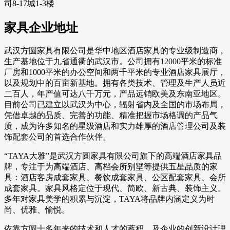
司8-17城1-3楼
家具企业地址
武汉方圆家具有限公司是华中地区酒店家具的专业级制造商，
生产基地位于九省通衢的武汉市。公司拥有12000平米的标准
厂房和1000平米的办公空间和两千平米的专业酒店家具展厅，
以及规划中的百亩新基地。拥有各类技术、管理及生产人员近
二百人，年产值可达八千万元，产品远销欧美及东南亚地区。
目前公司已建立以武汉为中心，辐射省内及全国的市场布局，
凭借卓越的品质、完善的功能、精准把握市场格调的产品气
质，成为许多知名的星级酒店和实力雄厚的酒店管理公司及装
饰配套公司的首选合作伙伴。
“TAYA大雅”是武汉方圆家具有限公司旗下的高端酒店家具品
牌，专注于为高端酒店、高档会所别墅等提供五星品质的家
具：酒店客房成套家具、餐饮成套家具、公区配套家具、会所
成套家具。家具风格定位于现代、简欧、新古典、装饰主义。
多年对家具美学的积累与沉淀，TAYA将品牌内涵定义为时
尚、优雅、愉悦。
依靠方圆十多年来的技术和人才的蓄积、及企业的创新设计理