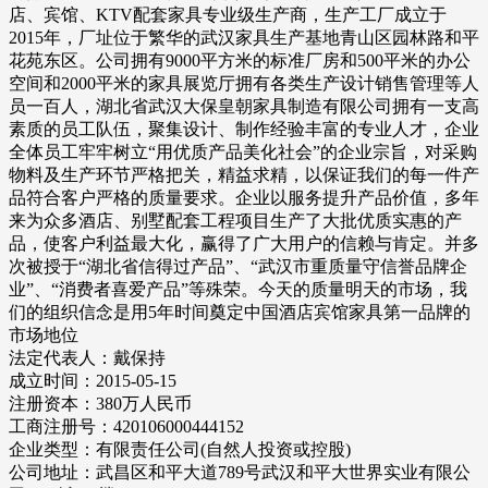
店、宾馆、KTV配套家具专业级生产商，生产工厂成立于
2015年，厂址位于繁华的武汉家具生产基地青山区园林路和平
花苑东区。公司拥有9000平方米的标准厂房和500平米的办公
空间和2000平米的家具展览厅拥有各类生产设计销售管理等人
员一百人，湖北省武汉大保皇朝家具制造有限公司拥有一支高
素质的员工队伍，聚集设计、制作经验丰富的专业人才，企业
全体员工牢牢树立“用优质产品美化社会”的企业宗旨，对采购
物料及生产环节严格把关，精益求精，以保证我们的每一件产
品符合客户严格的质量要求。企业以服务提升产品价值，多年
来为众多酒店、别墅配套工程项目生产了大批优质实惠的产
品，使客户利益最大化，赢得了广大用户的信赖与肯定。并多
次被授于“湖北省信得过产品”、“武汉市重质量守信誉品牌企
业”、“消费者喜爱产品”等殊荣。今天的质量明天的市场，我
们的组织信念是用5年时间奠定中国酒店宾馆家具第一品牌的
市场地位
法定代表人：戴保持
成立时间：2015-05-15
注册资本：380万人民币
工商注册号：420106000444152
企业类型：有限责任公司(自然人投资或控股)
公司地址：武昌区和平大道789号武汉和平大世界实业有限公